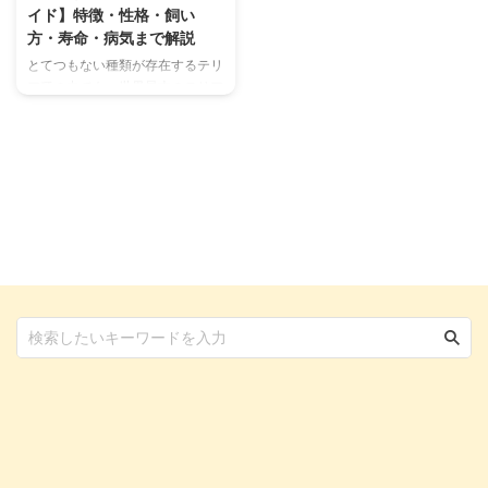
イド】特徴・性格・飼い
方・寿命・病気まで解説
とてつもない種類が存在するテリ
ア種の中でも、世界最古のテリア
種と言われるボーダー・テリア。
イギリスを原産とするテリア種
で、日本でも根強い人気のある犬
種です。 そこで今回は、ボーダ
ー・テリアとはどんな犬種なの
か？詳しくご紹介します。ボーダ
ー・テリアの特徴や、性格・習
性、そして飼い方などもまとめて
います！ この記事の結論 硬めの
被毛と垂れ耳・垂れ尾が特徴的
な、世界最古のテリア種といわれ
ている とても穏やかで、他の動
物や子供とも仲良くなれる性格の
持ち主で飼いやすい 毎日の散歩
や、定期的なブラッシングやシャ
ンプー ...