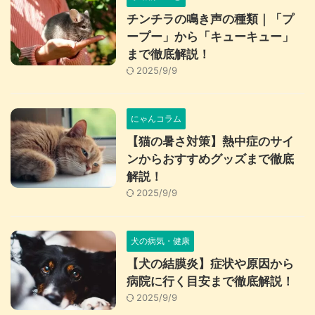
チンチラの鳴き声の種類｜「プ
ープー」から「キューキュー」
まで徹底解説！
2025/9/9
にゃんコラム
【猫の暑さ対策】熱中症のサイ
ンからおすすめグッズまで徹底
解説！
2025/9/9
犬の病気・健康
【犬の結膜炎】症状や原因から
病院に行く目安まで徹底解説！
2025/9/9