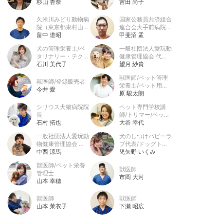
杉山 杏奈
吉田 尚子
久米川みどり動物病
国家公務員共済組合
院（東京都東村山
連合会大手前病院
市）獣医師/動物理
畠中 道昭
救急科医長
甲斐沼 孟
学療法士CCRP
犬の管理栄養士/ベ
一般社団法人愛玩動
タリナリー・テクニ
健康管理協会 代表
シャン（VT）/アニ
石川 美代子
理事/犬の管理栄養
望月 紗貴
マル・ヘルス・テク
士/愛玩動物救命士
獣医師/ペット管理
ニシャン（AHT）/
獣医師/登録販売者
栄養士/ペット用品
ドッグ・グルーミン
今井 愛
取扱士
原 駿太朗
グ・スペシャリスト
（DGS）
シリウス犬猫病院院
ペット専門学校講
長
師/トリマー/ペット
石村 拓也
食育士/ペット用品
大谷 幸代
販売士
一般社団法人愛玩動
犬のしつけパピーラ
物健康管理協会 理
ブ代表/ドッグトレ
事/猫健康管理士
中西 涼馬
ーナー
児矢野 いくみ
獣医師/ペット栄養
獣医師
管理士
市岡 大河
山本 幸穂
獣医師
獣医師
山本 茉衣子
下瀬 昭広