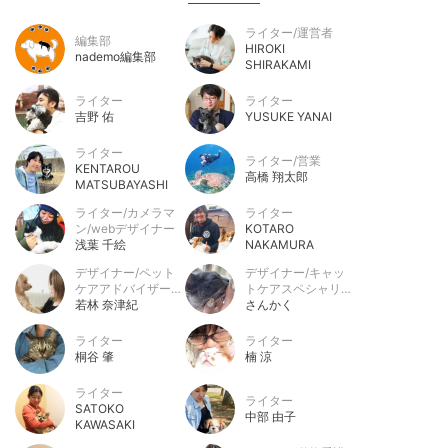
ライター/運営者
編集部
HIROKI
nademo編集部
SHIRAKAMI
ライター
ライター
吉野 佑
YUSUKE YANAI
ライター
ライター/営業
KENTAROU
高橋 翔太郎
MATSUBAYASHI
ライター/カメラマ
ライター
ン/webデザイナー
KOTARO
浅葉 千絵
NAKAMURA
デザイナー/ペット
デザイナー/キャッ
ケアアドバイザー/
トケアスペシャリス
動物介護士/ペット
若林 奈津紀
ト/キャットシッタ
さんかく
セーバー
ー
ライター
ライター
桐谷 肇
楠 涼
ライター
ライター
SATOKO
中部 由子
KAWASAKI