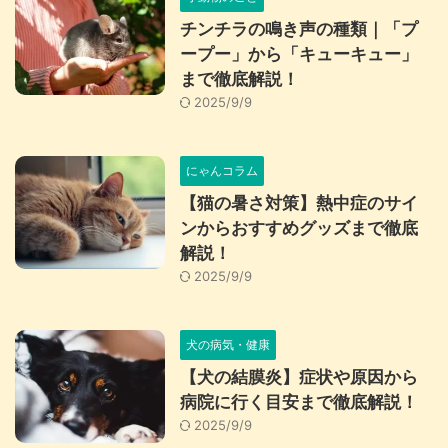
チンチラの鳴き声の種類｜「プ
ープー」から「キューキュー」
まで徹底解説！
2025/9/9
にゃんコラム
【猫の暑さ対策】熱中症のサイ
ンからおすすめグッズまで徹底
解説！
2025/9/9
犬の病気・健康
【犬の結膜炎】症状や原因から
病院に行く目安まで徹底解説！
2025/9/9