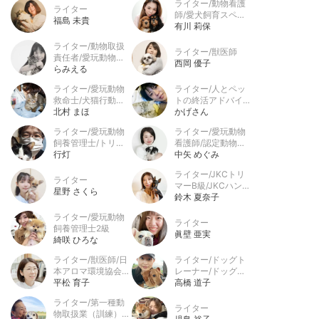
ライター/動物看護
ライター
師/愛犬飼育スペシ
福島 未貴
ャリスト
有川 莉保
ライター/動物取扱
ライター/獣医師
責任者/愛玩動物飼
西岡 優子
養管理士
らみえる
ライター/愛玩動物
ライター/人とペッ
救命士/犬猫行動ア
トの終活アドバイザ
ナリスト/猫疾病予
北村 まほ
ー
かげさん
防管理士/ペット災
ライター/愛玩動物
ライター/愛玩動物
害危機管理士
飼養管理士/トリマ
看護師/認定動物看
ー/グルーマー/ベテ
行灯
護師
中矢 めぐみ
リナリーテクニシャ
ライター/JKCトリ
ンズ
ライター
マーB級/JKCハンド
星野 さくら
ラーC級/愛玩動物
鈴木 夏奈子
飼養管理士2級/訓練
ライター/愛玩動物
士補 キャットグル
ライター
飼養管理士2級
ーマーC級/日本化
眞壁 亜実
綺咲 ひろな
粧品検定1級
ライター/獣医師/日
ライター/ドッグト
本アロマ環境協会認
レーナー/ドッグト
定アロマテラピーイ
平松 育子
リマー
高橋 道子
ンストラクター
ライター/第一種動
ライター
物取扱業（訓練）/