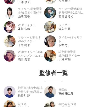
児島 裕子
犬の栄養管理士アド
三浦 優子
バンス/JKC愛犬飼
ライター/動物看護
ライター/愛玩動物
育管理士
士/食品衛生責任者
飼養管理士2級/猫検
山﨑 実香
定 初級・中級/ペッ
前田 みるく
ト看護師/動物介護
士
WEBライター
ライター
及川 朱璃
津久井 菖
マルキーと暮らす
ライター/ネイリス
Webライター
ト
千葉 柊平
永井 恵
WEBライター/LINE
認定動物看護
スタンプクリエイタ
師/WEBライター
ー/医療事務
高田 美音
小林 有加
監修者一覧
獣医師/潜水士/株式
獣医師
会社Ani-vet代表取
宮崎 謙二郎
締役/犬猫生活財団
長谷川 諒
評議員
獣医師
獣徳会 獣医師