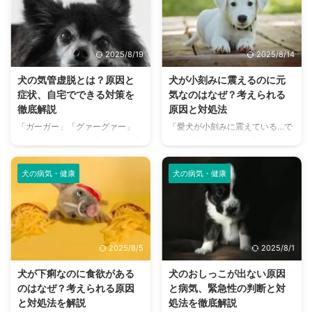
経験はありませんか？ その症
外耳炎は、多くの犬が一度は経験
状、もしかしたら「指間炎（しか
すると言われるほど、非常に身近
んえん）」かもしれません。 犬
な病気です。しかし、放置してし
の指間炎は、一度発症すると慢性
まうと症状が悪化し、重い病気に
2025/8/19
2025/8/14
化しやすく、愛犬が強いかゆみや
つながることもあります。 この
痛みに苦しむことになる病気で
記事では、犬の外耳炎の原因や症
犬の気管虚脱とは？原因と
犬が小刻みに震えるのに元
す。 この記事では、犬の指間炎
状、治療法、そしてご家庭ででき
症状、自宅でできる対策を
気なのはなぜ？考えられる
の原因から、治療法、そして自宅
る予防ケアまで、飼い主さんが知
徹底解説
原因と対処法
でできるケア方法まで、飼い主さ
っておくべき情報を網羅的に解説
「ガーガー」「グァーグァー」
「愛犬が小刻みに震えている…で
んが知っておくべき情報を網羅的
します。 この記事を読んで、愛
と、まるでアヒルが鳴くような乾
も、ご飯は食べるし、散歩も行き
に解説します。 この記事の結論
犬の耳の健康を守るための知識を
いた咳をする愛犬の姿に、不安を
たがるし、元気そうだから大丈夫
犬の指間炎はアレルギーや細菌感
身につけ、外耳炎の早期発見・早
感じたことはありませんか？その
かな？」 そんな風に、愛犬が震
染 ...
期 ...
犬の病気・健康
犬の病気・健康
症状は、もしかすると気管虚脱か
えている姿を見ても、元気がある
もしれません。 気管虚脱は、気
ため様子を見てしまう飼い主さん
管の軟骨が弱くなり、呼吸のたび
は多いのではないでしょうか。し
に気管がつぶれてしまう病気で
かし、犬の震えには、単なる寒さ
す。特に小型犬に多く見られ、進
や興奮だけでなく、さまざまな理
2025/8/5
2025/8/1
行すると呼吸困難に陥ることもあ
由が隠されている可能性がありま
ります。 この記事では、気管虚
す。 犬は言葉を話すことができ
犬が下痢なのに食欲がある
犬のおしっこが出ない原因
脱の原因や症状、治療法、そして
ません。そのため、震えは体調不
のはなぜ？考えられる原因
と病気、緊急性の判断と対
自宅でできる予防策やケアの方法
良や不安、興奮といった、犬から
と対処法を解説
処法を徹底解説
について、飼い主さんが知ってお
の大切なサインであることがあり