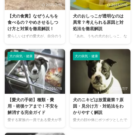
が、適切な知識と対処法を知って
れらは、犬の認知症、正式には
2025/7/15
2025/7/10
いれば、愛犬が発作を起こしても
「犬の認知機能不全症候群
冷静に対応し、生活の質を維持す
（CDS）」と呼ばれる症状のサ
【犬の食糞】なぜうんちを
犬のおしっこが透明なのは
ることができます。 この記事で
インかもしれません。 犬の認知
食べるの？やめさせるしつ
異常？考えられる原因と対
は、てんかん発作のサインから原
症は、人間と同じように加齢とと
け方と対策を徹底解説！
処法を徹底解説
因、発作中の適切な対応、診断方
もに脳機能が低下することで起こ
愛らしいはずの愛犬が、自分のう
「あれ、うちの犬のおしっこ、な
法、治療、そして飼い主さんがで
る病気です。早期に症状に気づ
んちや他の犬のうんちを食べてい
んだかいつもより透明な気がす
きる日々のケアまで、てんかんを
き、適切なケアと予防策を講じる
るのを見て、驚きや戸惑いを隠せ
る…これって大丈夫？」愛犬の健
持つ愛犬と飼い主が安心して暮ら
ことで、その進行を緩やかにし、
ない飼い主さんは少なくありませ
康を気遣う飼い主さんなら、一度
す ...
愛犬がより ...
犬の病気・健康
犬の病気・健康
ん。 なぜ犬はそのような行動を
はこんな風に感じたことがあるか
するのでしょうか？病気なのか、
もしれません。 普段は少し黄色
それとも何か伝えたいことがある
味を帯びているはずのおしっこが
のか、さまざまな疑問が頭をよぎ
透明だと、不安になりますよね。
るかもしれません。 この記事で
もしかして病気なのでは、と心配
2025/7/8
2025/7/7
は、犬がうんちを食べてしまう行
になる方もいるでしょう。 この
動（食糞）について、その行動の
ページでは、犬のおしっこが透明
【愛犬の手術】種類・費
犬のニキビは放置厳禁？原
裏に隠された心理や身体的な理由
になる原因について、生理的なも
用・術後ケアまで！不安を
因・見分け方・対処法をわ
を深く掘り下げます。 そして、
のから病気まで幅広く解説しま
解消する完全ガイド
かりやすく解説
この行動を改善するための効果的
す。愛犬の異変にいち早く気づ
愛する家族の一員である愛犬が手
愛犬の顔や体にポツポツとしたで
なしつけ方、日々の食事でできる
き、適切な対応をするために、ぜ
術をすすめられたとき、飼い主さ
きものが現れると、「もしかして
工夫、さらには動物病院を受診す
ひ参考にしてください。 この記
んにとってその決断はとても重
ニキビ？」と心配になる飼い主さ
べきケースまで、獣医師のアドバ
事の結論 水分過多や利尿作用の