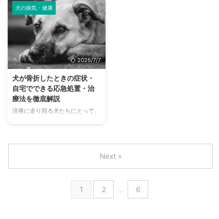
く、多くの不安がよぎることでし
んも多いのではないでしょうか。
...
ある飲 ...
犬の病気・健康
ょう。 「どんな手術をする
犬にも人間のような「ニキビ」に
の？」「費用はどれくらいかか
見える皮膚トラブルが起こること
る？」「術後のケアはどうすれば
がありますが、実はその正体や原
いい？」など、疑問は尽きませ
因はさまざまです。 この記事で
ん。 この記事では、そんな飼い
は、犬のニキビに関する基礎知識
2025/7/7
主さんの不安を少しでも和らげら
から、考えられる原因、動物病院
れるよう、犬の手術に関するあら
に行くべき症状、日常のケア方法
犬が骨折したときの症状・
ゆる情報を網羅的に解説します。
まで詳しく解説します。 この記
自宅でできる応急処置・治
手術の種類から費用相場、術前準
事の結論 犬のニキビは自然治癒
療法を徹底解説
備、そして最も大切な術後のケア
もあるが、放置は悪化の原因にな
活発に走り回る犬たちにとって、
や注意点、さらには後悔しないた
りやすい 人間用や市販薬の使用
骨折は決して珍しいケガではあり
めの動物病院選びのポイントま
は避け、必ず獣医師に相談するこ
ません。 高いところからの落下
で、詳細にお伝えします。 いざ
とが重要 清潔な環境とスキン ...
や交通事故、ドアに挟まれるな
という時に ...
ど、思わぬタイミングで骨折が起
Next »
こることがあります。 この記事
では、犬が骨折したときに見られ
る主な症状や原因、応急処置の方
1
2
…
6
法、治療費や治療期間の目安、回
復後のケアまで、飼い主として知
っておきたい情報を網羅的に解説
します。 いざというときのため