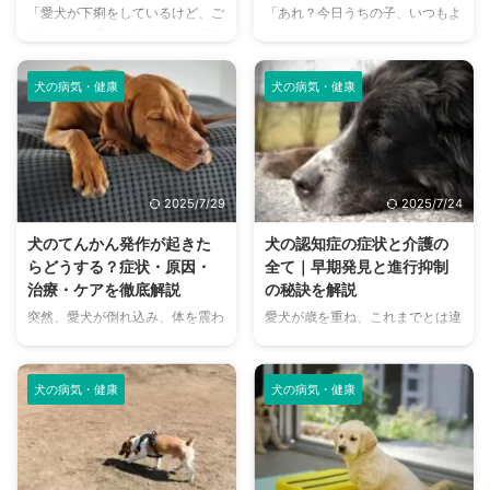
「愛犬が下痢をしているけど、ご
「あれ？今日うちの子、いつもよ
くべき情報をまとめました。愛犬
ます。特に、小刻みな震えは、病
飯はいつも通りに食べるし、元気
りおしっこしてないな」「何度も
の呼吸器の健康を守るために、ぜ
気の初期症状であることも少なく
もあるから大丈夫かな？」 そん
トイレの姿勢はするけど、全然出
ひ参考にしてください。 この記
ありません。 この記事では、原
な経験をしたことはありません
てないみたい…」。愛犬の異変
事の ...
...
犬の病気・健康
犬の病気・健康
か？犬が下痢をすると心配になり
は、飼い主さんにとって何よりも
ますが、食欲があって元気もある
心配なものです。 特に、おしっ
場合は、様子を見てしまいがちで
こが出ないという症状は、体のど
す。しかし、中には注意が必要な
こかに重大な問題が起きているサ
ケースも隠されています。 犬の
インかもしれません。これは、単
2025/7/29
2025/7/24
消化器は非常にデリケートで、下
なる水分不足だけでなく、命に関
痢の原因は多岐にわたります。食
わる病気が隠されている可能性も
犬のてんかん発作が起きた
犬の認知症の症状と介護の
べ過ぎやストレスといった一時的
ある、緊急性の高いケースも少な
らどうする？症状・原因・
全て｜早期発見と進行抑制
なものから、寄生虫やアレルギ
くありません。 この記事では、
治療・ケアを徹底解説
の秘訣を解説
ー、さらには膵炎や腫瘍といった
犬が排尿困難になるさまざまな原
突然、愛犬が倒れ込み、体を震わ
愛犬が歳を重ね、これまでとは違
重篤な病気が隠れている可能性も
因から、考えられる病気の種類、
せ、意識を失う……。そんな恐ろ
う行動を見せ始めた時、飼い主と
あります。 この記事では、犬が
自宅で飼い主さんができる初期対
しい光景に直面したら、多くの飼
して「もしや認知症？」と不安に
「下痢をしているのに食欲があ
応、そして「すぐに動物病院へ行
い主さんはパニックになってしま
感じることはありませんか？ 夜
る」と ...
く ...
犬の病気・健康
犬の病気・健康
うでしょう。この「突然の発作」
中に意味もなく鳴き続けたり、散
は、もしかしたらてんかんかもし
歩中に立ち止まって動かなくなっ
れません。 てんかんは犬にとっ
たり、あるいはトイレの場所を忘
て一般的な神経疾患の一つです
れて粗相をしてしまったり…。こ