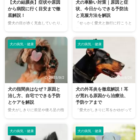
【犬の結膜炎】症状や原因
犬の車酔い対策｜原因と症
から病院に行く目安まで徹
状、今日からできる予防法
底解説！
と克服方法を解説
愛犬の目が赤く充血していたり、
「せっかく愛犬と旅行に行こうと
涙がたくさん出ていたりすると、
思ったのに、車に乗った途端に吐
心配になりますよね。その症状、
いてしまった…」「車に乗るのを
もしかしたら「結膜炎」かもしれ
嫌がるようになってしまった」…
犬の病気・健康
犬の病気・健康
ません。結膜炎は犬によく見られ
愛犬とのドライブを楽しみにして
る目の病気ですが、原因や症状は
いたのに、車酔いをしてしまって
さまざまです。 この記事では、
残念な思いをした経験はありませ
犬の結膜炎の主な症状、考えられ
んか？ 犬の車酔いは、人間と同
る原因、そして自宅でできる簡単
じように乗り物の揺れや匂いによ
2025/9/2
2025/8/26
なケア方法について詳しく解説し
って引き起こされます。しかし、
ます。 また、「もしかして結膜
対策をすることで克服できる可能
犬の指間炎はなぜ？原因と
犬の外耳炎を徹底解説！耳
炎かも？」と思ったときに、すぐ
性が高いです。 この記事では、
治し方、自宅でできる予防
が荒れる原因から治療法、
に動物病院に行くべきかどうかの
犬が車酔いする原因から、今日か
とケアを解説
予防ケアまで
判断基準や、病院での治療内容に
ら実践できる対策、車酔いしてし
愛犬がしきりに前足や後ろ足の指
「愛犬がしきりに耳をかゆがって
ついても触れます。この記事を読
まった時の対処法までを解説しま
の間を気にしたり、舐めたりして
いる」「耳から変なニオイがす
んで、愛犬の目の健康を守るため
す。 この記事の結論 犬の車酔い
いませんか？散歩から帰ってきた
る」…もし、愛犬にそのようなサ
の知識を身につけましょう。 こ
は三半規管の未発達やストレス ...
後、足の指の間が赤く腫れていた
インが見られたら、それは外耳炎
...
犬の病気・健康
犬の病気・健康
り、膿が出ていることに気づいた
のサインかもしれません。 犬の