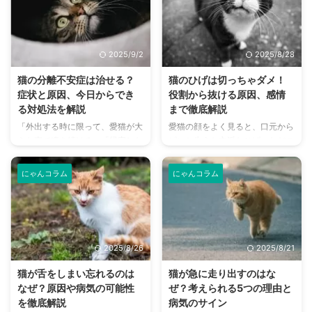
目は、人間とは異なる独自の能力
ていたら、実は深刻なサインかも
を持っており、狩りをする上で非
しれません。 この記事では、猫
常に重要な役割を果たしていま
が喧嘩をする本当の理由から、状
す。 この記事では、猫の視力や
況に応じた正しい仲裁方法、そし
2025/9/2
2025/8/28
目の構造、人間と比べて優れた点
て喧嘩を未然に防ぐための多頭飼
や劣っている点について詳しく解
いのコツまで、初心者にもわかり
猫の分離不安症は治せる？
猫のひげは切っちゃダメ！
説します。 さらに、猫の目が見
やすく解説します。 愛猫たちが
症状と原因、今日からでき
役割から抜ける原因、感情
えなくなる原因や、目の病気、行
安心して暮らせる環境づくりのヒ
る対処法を解説
まで徹底解説
動の変化から異変に気づく方法ま
ントを見つけて、猫との生活をよ
「外出する時に限って、愛猫が大
愛猫の顔をよく見ると、口元から
でを分かりやすくお伝えします。
り幸せなものにしましょう。 こ
きな声で鳴き続ける」「帰宅した
ピンと生えた立派なひげ。ただの
この記事の結論 猫の視力は人間
の記事の結論 猫の喧嘩と遊びは
ら、部屋中が荒らされていたり、
飾りだと思っていませんか？ 実
より低いが、夜間のわずかな光で
声や耳の形で明確な違いがあるた
トイレ以外の場所で粗相をしたり
は、猫のひげは、彼らが安全に暮
...
め、 ...
にゃんコラム
にゃんコラム
している」…猫はクールで自立し
らすために欠かせない、非常に重
ていると思われがちですが、実は
要な役割を担う器官です。もし、
飼い主さんと離れることに強い不
猫のひげを切ってしまったらどう
安を感じる「分離不安症」になる
なるのでしょうか？ この記事で
ことがあります。 もし、愛猫に
は、猫のひげの知られざる役割か
2025/8/26
2025/8/21
こうした行動が見られるなら、そ
ら、抜ける原因、ひげから読み取
れは「寂しい」「不安だ」という
れる猫の感情まで、猫のひげに関
猫が舌をしまい忘れるのは
猫が急に走り出すのはな
SOSのサインかもしれません。
する疑問をすべて解決していきま
なぜ？原因や病気の可能性
ぜ？考えられる5つの理由と
この記事では、猫の分離不安症の
す。 この記事の結論 猫のひげは
を徹底解説
病気のサイン
原因や症状、そして飼い主さんが
重要な感覚器であり、障害物の感