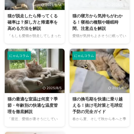
ることであり、命を預かる大きな
いることでしょう。 この記事で
2025/8/14
2025/8/8
責任が伴います。 この記事で
は、猫が最期を悟ったときに示す
は、猫を飼う上で重要なポイント
サインや、飼い主が後悔しないた
猫が脱走したら帰ってくる
猫の寝方から気持ちがわか
をまとめ、どんな人が猫を飼うの
めの正しい看取り方について詳し
確率は？探し方と帰還率を
る！寝相の種類や睡眠時
に向いているのか、そして、猫と
く解説します。 大切な家族であ
高める方法を解説
間、注意点を解説
幸せに暮らすために必要な覚悟に
る愛猫の最期を穏やかに迎え、心
「もしも愛猫が脱走してしまった
愛猫が気持ちよさそうに眠ってい
ついて解説します。 この記事の
からの「ありがとう」を伝えるた
ら…」 猫を飼っている方なら、一
る姿は、見ているだけで癒されま
結論 猫を飼うには、経済的余裕
めに、ぜひ参考にしてください。
度は想像したことがあるのではな
すよね。丸まって眠ったり、お腹
と生涯にわたる世話の覚悟が必要
この記事の結論 猫は最期が近 ...
いでしょうか。普段はおとなしく
を出して眠ったり、猫の寝相は本
...
にゃんコラム
にゃんコラム
家の中にいる愛猫が、ふとした瞬
当に様々です。 「この寝方って
間に玄関や窓から脱走してしまう
どんな意味があるの？」 「うち
ことは、決して珍しいことではあ
の猫はいつもお腹を出して寝てい
りません。 大切な家族が行方不
るけど、大丈夫かな？」 猫は警
明になってしまったら、飼い主さ
戒心が強い動物ですが、寝ている
2025/8/5
2025/8/1
んの不安は計り知れません。「も
時は無防備な状態になります。そ
う帰ってこないのでは…」と悲観
のため、寝方にはその時の心理状
猫の最適な室温は何度？季
猫の換毛期を快適に乗り越
的になってしまうかもしれませ
態や体調が隠されていることが多
節・年齢別の快適な温度管
える！抜け毛対策と毛球症
ん。しかし、猫は縄張り意識が強
いのです。猫の寝相の意味を理解
理を徹底解説
予防の完全ガイド
く、多くの場合、自分の家に帰っ
することで、愛猫との絆がさらに
「最近、愛猫が暑そうにしてい
春から夏、そして秋から冬へと季
てくる確率は高いと言われていま
深まるかもしれません。 この記
る」「冬になると寒い場所を探し
節が移り変わる頃、「あれ？なん
す。大切なのは、絶望せず、正し
事では、猫の代表的な寝方を種類
て丸まっている」そんな様子に気
だか最近、愛猫の抜け毛が多い
い知識を持って、冷静に対処する
別に紹介し、それぞれの寝方から