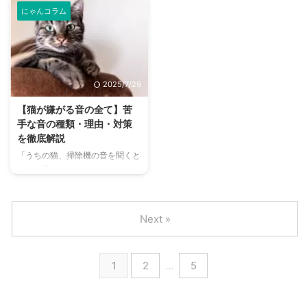
づいたことはありませんか？ 私
な…」と感じることはありません
...
...
にゃんコラム
たち人間と同じように、猫にとっ
か？それは、猫の体に備わった大
ても快適な室温は健康維持のため
切な生理現象、「換毛期」が訪れ
に欠かせない要素です。特に、日
たサインかもしれません。 猫の
本の四季は温度変化が激しいた
換毛期は、季節の変わり目に被毛
め、季節に合わせた適切な室温管
が生え変わる自然な現象ですが、
2025/7/29
理が非常に重要になります。 し
この時期の抜け毛の量は想像以
かし、「一体何度に設定すれば良
上。部屋中に舞う毛、服に付く
【猫が嫌がる音の全て】苦
いの？」「留守番中の温度管理は
毛、そして猫自身が毛を飲み込ん
手な音の種類・理由・対策
どうすればいいの？」といった疑
でしまうことで起こる「毛球症」
を徹底解説
問を持つ飼い主さんも多いのでは
など、飼い主さんにとっては悩み
「うちの猫、掃除機の音を聞くと
ないでしょうか。猫は私たち人間
の種になりがちです。 この記事
すぐに隠れちゃうんだよね」「ド
よりも暑さや寒さに敏感であり、
では、猫の換毛期がなぜ起こるの
ライヤーを使うと、ものすごい勢
不適切な室温は、熱中症や低体温
かという基礎知識から、抜け毛を
いで逃げ出すの！」——愛猫との
症と ...
効果的 ...
暮らしの中で、特定の音に対して
Next »
猫が極端に嫌がったり、怖がった
りする姿を目にしたことはありま
せんか？ 私たち人間にとっては
1
2
…
5
なんてことない日常生活の音で
も、猫にとっては大きなストレス
となり、心身の健康に悪影響を及
ぼす可能性もあるのです。 猫の