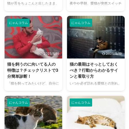
猫が舌をちょこんと出したまま、
夜中や早朝、愛猫が突然スイッチ
今日からできる具体的な対策方法
知や空間認識に不可欠 ひげを切
ぼーっとしている姿はとても愛ら
が入ったように部屋を走り回り、
を解説します。 この記事の結論
ると平衡感覚を失い、猫に強いス
しく、つい写真に収めたくなりま
家具を飛び越え、壁を駆け上がる
猫の分離不安症は、飼い主と ...
トレスを与えるため、絶対にカ ...
すよね。この行動は「舌しまい忘
といった行動は、通称「猫の運動
にゃんコラム
にゃんコラム
れ」と呼ばれ、猫を飼っている方
会」と呼ばれています。 その姿
なら一度は見たことがあるのでは
はコミカルでかわいらしい反面、
ないでしょうか。 しかし、この
「なぜ急に？」「何かに怯えてい
可愛らしい行動の裏には、さまざ
るの？」と、飼い主さんとしては
まな理由が隠されていることをご
心配になることもあるでしょう。
2025/8/19
2025/8/19
存知でしょうか。 この記事で
この記事では、猫が急に走り出す
は、猫が舌をしまい忘れる原因か
行動の裏にある心理や、病気が隠
猫を飼うのに向いてる人の
猫の最期はそっとしておく
ら、単なる癖なのか、それとも病
されている可能性について、分か
特徴は？チェックリストで3
べき？行動からわかるサイ
気のサインなのかを見分ける方法
りやすく解説します。 この記事
分簡単診断！
ンと看取り方
を分かりやすく解説します。 こ
の結論 猫が急に走り出すのは、
「猫を飼ってみたいけど、自分に
いつか必ず訪れる愛猫との別れ。
の記事の結論 猫が舌をしまい忘
本能や運動不足によるエネルギー
飼えるかな？」「毎日お世話でき
そのとき、猫は飼い主さんに「そ
れるのは、リラックスや眠ってい
発散であることが多い 環境変化
るかな…」。猫のかわいらしい姿
っとしておいてほしい」と願って
る時の癖であることが多い 歯周
や退屈、遊びの要求が急な走り ...
に癒やされたり、一緒に暮らす生
いるのでしょうか？ 猫の性格や
病 ...
にゃんコラム
にゃんコラム
活に憧れたりする反面、本当に自
体調によって、その行動はさまざ
分に飼えるのか不安を感じる方も
まです。最期まで一緒にそばにい
多いのではないでしょうか。 猫
てほしい子もいれば、ひっそりと
を飼うことは、新しい家族を迎え
最期を迎えたいと思っている子も