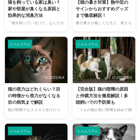
猫を飼っている家は臭い？
【猫の暑さ対策】熱中症の
家や部屋が臭くなる原因と
サインからおすすめグッズ
効果的な消臭方法
まで徹底解説！
「猫を飼っているけど、なんだか
夏の暑さが厳しくなると、私たち
部屋が臭い気がする…」そんなお
人間だけでなく、愛猫の健康も気
悩みはありませんか？猫との暮ら
になりますよね。特に猫は汗腺が
しは幸せで満ちていますが、独特
少なく、人間のように汗をかいて
にゃんコラム
にゃんコラム
のにおいが気になるという飼い主
体温を調節することが苦手なた
さんは少なくありません。 特
め、熱中症になりやすい動物で
に、来客時などは「うちのにお
す。 この記事では、猫の熱中症
い、大丈夫かな？」と不安に感じ
の初期サインから、エアコンを使
てしまうこともあるでしょう。
わずにできる効果的な暑さ対策、
2025/9/4
2025/9/2
この記事では、猫のにおいの原因
快適に過ごせるひんやりグッズの
を根本から突き止め、トイレ、
選び方まで、詳しく解説します。
猫の視力はどれくらい？目
【完全版】猫の喧嘩の原因
体、部屋など、場所別に具体的な
さらに、留守番中の注意点や、猫
の特徴から視力がなくなる
と仲裁方法を徹底解説！多
消臭対策を徹底的に解説します。
が本当に喜ぶ暑さ対策について、
目の病気まで解説
頭飼いでの予防策も
さらに、猫と飼い主さん両方にと
当メディアの編集部が実際に試し
猫が暗闇でもスイスイ歩けたり、
「うちの猫が急に喧嘩を始めて困
って快適な消臭グッズの選び方ま
た体験談もご紹介します。この記
小さな動きを瞬時に捉えたりする
っている」「なんで仲が悪い
で、においの悩みを解決するため
事を読んで、愛猫が安全で快適な
姿を見て、「猫の目ってどうなっ
の？」など、多頭飼いの家庭では
の情報を網羅的にご紹介します。
夏を過ごせるように、今からでき
ているんだろう？」と不思議に思
猫同士の喧嘩はつきものです。し
今 ...
る ...
にゃんコラム
にゃんコラム
ったことはありませんか？ 猫の
かし、ただのじゃれ合いだと思っ