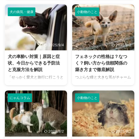
ウンド・グレー。日本ではまだあ
姿を見て、「猫の目ってどうなっ
悔のない看取りのため、愛犬に安
守るために知っておくべき情報を
まり馴染みのない犬種ですが、そ
ているんだろう？」と不思議に思
楽 ...
...
犬の病気・健康
小動物のこと
の賢さや力強さから、熱心なファ
ったことはありませんか？ 猫の
ンに愛されています。 しかし、
目は、人間とは異なる独自の能力
実際に飼うとなると、その特徴や
を持っており、狩りをする上で非
性格、どんな飼い方が適している
常に重要な役割を果たしていま
のか、しつけは難しいのかなど、
す。 この記事では、猫の視力や
2025/9/4
2025/9/2
気になることがたくさんあります
目の構造、人間と比べて優れた点
よね。 この記事では、ノルウェ
や劣っている点について詳しく解
犬の車酔い対策｜原因と症
フェネックの性格は？なつ
ジアン・エルクハウンド・グレー
説します。 さらに、猫の目が見
状、今日からできる予防法
く？飼い方から信頼関係の
の歴史から、性格、特徴、飼い方
えなくなる原因や、目の病気、行
と克服方法を解説
築き方まで徹底解説
のコツ、かかりやすい病気まで、
動の変化から異変に気づく方法ま
「せっかく愛犬と旅行に行こうと
つぶらな瞳と大きな耳がチャーム
基本情報を網羅的に解説します。
でを分かりやすくお伝えします。
思ったのに、車に乗った途端に吐
ポイントのフェネック。その愛ら
この記事を読めば、ノルウェジア
この記事の結論 猫の視力は人間
いてしまった…」「車に乗るのを
しい見た目に魅了され、「飼って
ン・エルクハウンド・グレーの ...
より低いが、夜間のわずかな光で
嫌がるようになってしまった」…
みたい！」と思う方も多いのでは
...
にゃんコラム
小動物のこと
愛犬とのドライブを楽しみにして
ないでしょうか。 しかし、フェ
いたのに、車酔いをしてしまって
ネックはイヌやネコとは異なる独
残念な思いをした経験はありませ
特な性格を持つため、安易に飼い
んか？ 犬の車酔いは、人間と同
始めると「こんなはずじゃなかっ
じように乗り物の揺れや匂いによ
た…」と後悔する飼い主さんも少
2025/9/2
2025/9/2
って引き起こされます。しかし、
なくありません。 この記事で