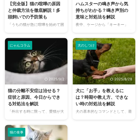
対策をすることで克服できる可能
は、フェネックの性格や生態を深
【完全版】猫の喧嘩の原因
ハムスターの鳴き声から気
性が高いです。 この記事では、
く掘り下げ、飼い主さんとフェネ
と仲裁方法を徹底解説！多
持ちがわかる？鳴き声別の
犬が車酔いする原因から、今日か
ックが幸せに暮らすための関係構
頭飼いでの予防策も
意味と対処法を解説
ら実践できる対策、車酔いしてし
築方法を詳しく解説します。 彼
「うちの猫が急に喧嘩を始めて困
夜中、ケージから「キーキー」
まった時の対処法までを解説しま
らの行動の裏にある気持ちを理解
っている」「なんで仲が悪い
「ジージー」といった鳴き声が聞
す。 この記事の結論 犬の車酔い
し、かけがえのないパートナーと
の？」など、多頭飼いの家庭では
こえてきて、「何かあったのか
は三半規管の未発達やストレス ...
して迎え入れるための参考にして
猫同士の喧嘩はつきものです。し
な？」と心配になったことはあり
く ...
にゃんコラム
犬のしつけ
かし、ただのじゃれ合いだと思っ
ませんか？ ハムスターは、犬や
ていたら、実は深刻なサインかも
猫のように感情を表現することが
しれません。 この記事では、猫
少ないため、どんな鳴き声にも不
が喧嘩をする本当の理由から、状
安になってしまうかもしれませ
況に応じた正しい仲裁方法、そし
ん。しかし、ハムスターの鳴き声
2025/9/2
2025/8/28
て喧嘩を未然に防ぐための多頭飼
には、感情や気持ちが込められて
いのコツまで、初心者にもわかり
います。 この記事では、ハムス
猫の分離不安症は治せる？
犬に「お手」を教えるに
やすく解説します。 愛猫たちが
ターが発する鳴き声の種類とその
症状と原因、今日からでき
は？時期や教え方、できな
安心して暮らせる環境づくりのヒ
意味、そして鳴き声がうるさい時
る対処法を解説
い時の対処法を解説
ントを見つけて、猫との生活をよ
の対処法について解説します。
「外出する時に限って、愛猫が大
犬の基本的なコマンドとして、最
り幸せなものにしましょう。 こ
この記事の結論 ハムスターの鳴
きな声で鳴き続ける」「帰宅した
もポピュラーな「お手」。愛犬が
の記事の結論 猫の喧嘩と遊びは
き声は感情のサインであり、鳴き
ら、部屋中が荒らされていたり、
飼い主さんの手のひらにちょこん
声や耳の形で明確な違いがあるた
声の種類によって意味が異なる
トイレ以外の場所で粗相をしたり
と前足を乗せてくれる姿は、とて
め、 ...
「キー ...
猫の食事
している」…猫はクールで自立し
も愛らしく、犬との絆を深める素