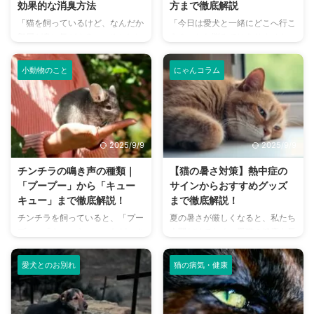
効果的な消臭方法
方まで徹底解説
「猫を飼っているけど、なんだか
「今日は愛犬と一緒にどこへ行こ
部屋が臭い気がする…」そんなお
う？」とお悩みではありません
悩みはありませんか？猫との暮ら
か？大阪には、広大な敷地でのび
しは幸せで満ちていますが、独特
のびと遊べるドッグランから、都
小動物のこと
にゃんコラム
のにおいが気になるという飼い主
心でアクセスしやすい便利な施設
さんは少なくありません。 特
まで、魅力的なドッグランがたく
に、来客時などは「うちのにお
さんあります。 しかし、「初め
い、大丈夫かな？」と不安に感じ
てドッグランに行くから不安」
てしまうこともあるでしょう。
「どの施設が愛犬に合っているか
2025/9/9
2025/9/9
この記事では、猫のにおいの原因
わからない」という方も多いので
を根本から突き止め、トイレ、
はないでしょうか。 この記事で
チンチラの鳴き声の種類｜
【猫の暑さ対策】熱中症の
体、部屋など、場所別に具体的な
は、大阪府内にある人気のドッグ
「プープー」から「キュー
サインからおすすめグッズ
消臭対策を徹底的に解説します。
ランを厳選し、料金、広さ、利用
キュー」まで徹底解説！
まで徹底解説！
さらに、猫と飼い主さん両方にと
条件、設備など、気になる情報を
チンチラを飼っていると、「プー
夏の暑さが厳しくなると、私たち
って快適な消臭グッズの選び方ま
網羅的に解説します。 さらに、
プー」「キューキュー」など、さ
人間だけでなく、愛猫の健康も気
で、においの悩みを解決するため
ドッグランを選ぶ際のポイント
まざまな鳴き声が聞こえてくるこ
になりますよね。特に猫は汗腺が
の情報を網羅的にご紹介します。
や、初心者でも安心して利用する
とがありますよね。 チンチラは
少なく、人間のように汗をかいて
今 ...
ための ...
愛犬とのお別れ
猫の病気・健康
犬や猫のように鳴き声で感情を表
体温を調節することが苦手なた
現するため、その鳴き声の意味を
め、熱中症になりやすい動物で
理解することは、愛チンチラとの
す。 この記事では、猫の熱中症