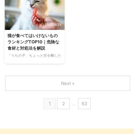
ていると思われがちですが、実は
敵なコミュニケーションのひとつ
飼い主さんと離れることに強い不
です。 しかし、いざ教えようと
安を感じる「分離不安症」になる
思っても、「どうやって教えれば
ことがあります。 もし、愛猫に
いいの？」「うちの子はなかなか
2025/8/28
こうした行動が見られるなら、そ
覚えてくれない…」と悩む方もい
れは「寂しい」「不安だ」という
るのではないでしょうか。 この
猫が食べてはいけないもの
SOSのサインかもしれません。
記事では、犬に「お手」を教える
ランキングTOP10｜危険な
この記事では、猫の分離不安症の
ための正しい方法や、つまずきや
食材と対処法を解説
原因や症状、そして飼い主さんが
すいポイントとその解決策を、初
「うちの子、ちょっと目を離した
今日からできる具体的な対策方法
心者の方にも分かりやすく解説し
隙に玉ねぎを舐めてしまった…」
を解説します。 この記事の結論
ます。 この記事の結論 「お手」
「人間が食べているものを欲しが
猫の分離不安症は、飼い主と ...
は、子犬期から教えるのが最適 ...
るけど、あげても大丈夫？」 猫
を飼っている方なら、一度はこう
Next »
した状況に遭遇したことがあるの
ではないでしょうか。猫は、人間
が食べるものがすべて安全なわけ
1
2
…
63
ではありません。 むしろ、人間
には無害でも、猫にとっては命に
関わるほどの毒性を持つ食材が数
多く存在します。この記事では、
猫が絶対に食べてはいけない危険
な食材をランキング形式でご紹介