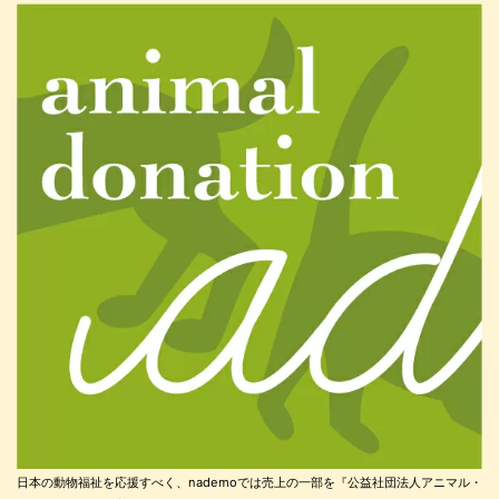
日本の動物福祉を応援すべく、nademoでは売上の一部を『公益社団法人アニマル・