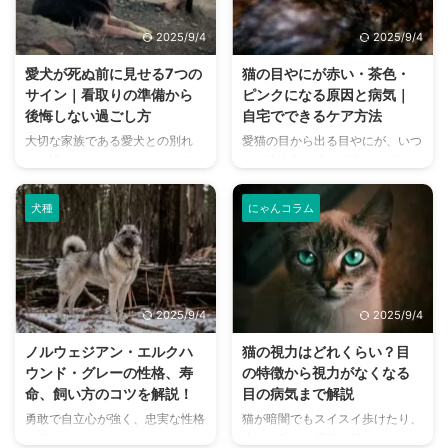
関係を深める上で非常に大切で
の初期サインから、エアコンを使
す。 この記事では、チンチラの
わずにできる効果的な暑さ対策、
2025/9/4
2025/9/4
代表的な鳴き声の種類とその意味
快適に過ごせるひんやりグッズの
を詳しく解説します。 さらに、
選び方まで、詳しく解説します。
愛犬が死ぬ前に見せる7つの
猫の目やにが赤い・茶色・
鳴き声からわかるストレスや病気
さらに、留守番中の注意点や、猫
サイン｜看取りの準備から
ピンクになる原因と病気｜
のサイン、チンチラが鳴く理由を
が本当に喜ぶ暑さ対策について、
後悔しない過ごし方
自宅でできるケア方法
理解して良好な関係を築くための
当メディアの編集部が実際に試し
大切な家族である愛犬との別れ
愛猫の目から出る目やにが、いつ
ヒントもご紹介します。 この記
た体験談もご紹介します。この記
は、誰にとってもつらいもので
もと違う色、特に「赤い」「ピン
事を読んで、愛チンチラの気持ち
事を読んで、愛猫が安全で快適な
す。 しかし、愛犬が死を迎える
ク色」「茶色」をしていると、心
をもっと理解し、より良いコミュ
夏を過ごせるように、今からでき
前に見せるサインや行動の変化を
配になりますよね。これは単なる
ニ ...
る ...
犬種
にゃんコラム
あらかじめ知っておくことで、心
汚れではなく、何らかの病気や体
の準備ができ、後悔なく最期を看
調不良のサインである可能性があ
取ることができます。 この記事
ります。 しかし、一体何が原因
では、愛犬が死ぬ前に見せる具体
で、どんな病気が隠れているので
的なサインから、飼い主としてで
しょうか？そして、私たち飼い主
2025/9/4
2025/9/4
きること、後悔しないための過ご
は、どう対処してあげれば良いの
し方まで、網羅的に解説します。
でしょうか？ この記事では、猫
ノルウェジアン・エルクハ
猫の視力はどれくらい？目
多くの飼い主さんが経験した「死
の目やにが赤くなる原因と、考え
ウンド・グレーの性格、寿
の特徴から視力がなくなる
ぬ前に見せる意外な行動」につい
られる病気について詳しく解説し
命、飼い方のコツを解説！
目の病気まで解説
ても紹介します。 この記事の結
ます。 さらに、緊急性の高いケ
勇敢で自立心が強く、忠実な性格
猫が暗闇でもスイスイ歩けたり、
論 愛犬の死期が近いサインを理
ースや、自宅でできる目のケア方
を持つノルウェジアン・エルクハ
小さな動きを瞬時に捉えたりする
解することが看取りの第一歩 後
法、予防策まで、猫の目の健康を