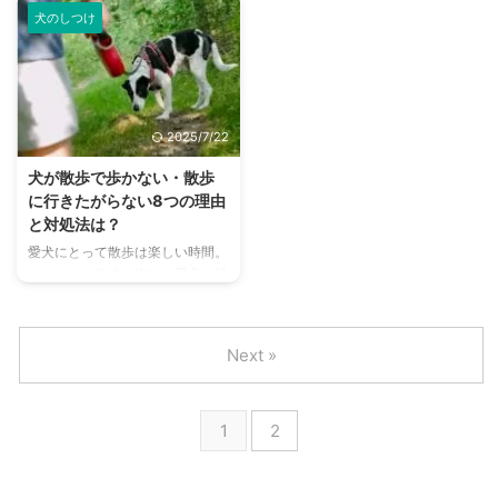
と失敗してしまう……。」トイレ
つけを覚えさせればよいのか、い
...
は ...
犬のしつけ
問題は多く、そのように悩んでい
つからしつけを始めればよいのか
る飼い主さんも多いことでしょ
不安に感じている飼い主さんも多
う。 トイレに成功することは、
いことでしょう。 悩みのタネに
飼い主さんにとっても愛犬自身に
なりがちだからこそ知っておきた
とっても嬉しいこと。そこで今回
い、犬のしつけの順番やコツを解
2025/7/22
は、子犬がトイレを失敗する原因
説しています。 新しく家族をお
とその対処法について解説しま
迎えした人やこれからお迎え予定
犬が散歩で歩かない・散歩
す。愛犬のトイレトレーニングに
の人は、ぜひ最後まで読んでみて
に行きたがらない8つの理由
苦戦している人は、ぜひ最後まで
くださいね。 この記事の結論 愛
と対処法は？
ご覧ください。 この記事の結論
犬へのしつけは、愛犬自身の身を
愛犬にとって散歩は楽しい時間。
ケージ内のトイレに慣れていた
守るためにも必要なこと 簡単な
いきいきと散歩を楽しむ愛犬を眺
ら、ケージ外でも慣れる必要があ
ものから覚えてもらい、トレーニ
めるのは、飼い主さんにとっても
る トイレのタイミングを見逃さ
ング自体にも慣れてもらう ト ...
癒しのひとときでしょう。 で
ず、 ...
も、ときには愛犬が散歩中に歩く
Next »
のをやめたり、リードを引っ張っ
て前に進むのを嫌がることがあり
ます。 「今までは散歩を心待ち
1
2
にしていたはずなのに…」なんて
いうこともあるのではないでしょ
うか。 この記事では、散歩中に
愛犬が歩かない原因と解決策、引