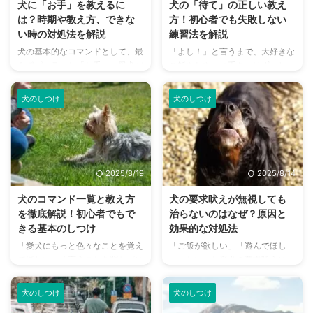
犬に「お手」を教えるに
犬の「待て」の正しい教え
は？時期や教え方、できな
方！初心者でも失敗しない
い時の対処法を解説
練習法を解説
犬の基本的なコマンドとして、最
「よし！」と言うまで、大好きな
もポピュラーな「お手」。愛犬が
ご飯やおやつに手をつけず、じっ
飼い主さんの手のひらにちょこん
と待つ愛犬の姿はとてもかわいら
と前足を乗せてくれる姿は、とて
しいものです。 犬に「待て」を
犬のしつけ
犬のしつけ
も愛らしく、犬との絆を深める素
教えることは、単なる芸ではな
敵なコミュニケーションのひとつ
く、愛犬の安全を守るために非常
です。 しかし、いざ教えようと
に重要なコマンドです。しかし、
思っても、「どうやって教えれば
犬の性格や状況によっては、なか
いいの？」「うちの子はなかなか
なかスムーズにいかないこともあ
2025/8/19
2025/8/14
覚えてくれない…」と悩む方もい
ります。 この記事では、犬のし
るのではないでしょうか。 この
つけに不慣れな初心者の方でも実
犬のコマンド一覧と教え方
犬の要求吠えが無視しても
記事では、犬に「お手」を教える
践できる「待て」の教え方を、分
を徹底解説！初心者でもで
治らないのはなぜ？原因と
ための正しい方法や、つまずきや
かりやすく解説します。 この記
きる基本のしつけ
効果的な対処法
すいポイントとその解決策を、初
事の結論 「待て」は犬の安全を
「愛犬にもっと色々なことを覚え
「ご飯が欲しい」「遊んでほし
心者の方にも分かりやすく解説し
守るための必須コマンドであり、
てほしい」「言うことを聞かずに
い」といった愛犬の要求吠えに、
ます。 この記事の結論 「お手」
衝動をコントロールする練習 し
困っている…」。そんな悩みを抱
困っていませんか？ 「要求吠え
は、子犬期から教えるのが最適 ...
つけの基本は褒めて伸ばすことで
えている飼い主さんは多いのでは
は無視すれば治る」とよく言われ
あ ...
犬のしつけ
犬のしつけ
ないでしょうか。 犬にコマンド
ますが、どれだけ無視しても治ら