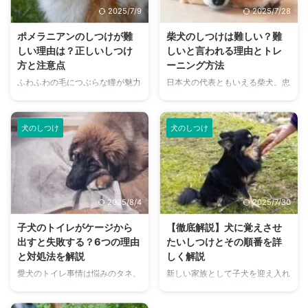
コリーなのに、どうしてこのよう
しつけは何が正しいのか、賢いか
2025/7/9
2025/7/28
なことが起こるのか。 そこで今
らこそ気をつけないポイントなど
回は、ボーダー・コリーの特徴や
をまとめました。 しつけのとき
ポメラニアンのしつけが難
柴犬のしつけは難しい？難
性質を活かした、しつけのコツを
に役立つアイテムについても併せ
しい理由は？正しいしつけ
しいと言われる理由とトレ
ご紹介します。 この記事の結論
てご紹介し、トイ・プードルを飼
方と注意点
ーニング方法
ボーダー・コリーはとても賢い犬
っている方も興味のある方も参考
ふわふわの毛につぶらな瞳が魅力
日本犬の代表ともいえる柴犬。忠
種であるがため、リーダーを見分
にできるでしょう。 この記事の
的なポメラニアンは、日本でも非
誠心のあるイメージを持つ人も多
ける習性がある 適切なトレーニ
結論 トイ・プードルはとても賢
常に人気の高い犬種として知られ
いですが、しつけが難しい犬種と
ングを子犬期からできていない ...
く素直なので、非常にしつけがし
ています。 ぬいぐるみのように
も言われています。 昔ながらの
...
犬のしつけ
犬のしつけ
可愛らしく人気がありますが、実
日本犬ではありますが、しっかり
は「無駄吠えが多い」「噛み癖が
としたしつけをしなければ思わぬ
直らない」などの悩みを抱える飼
事故やトラブルに遭遇すること
い主さんが多い犬種でもあるので
も。 そういった事故が起こる前
す。 お迎えしてみたは良いもの
に知っておきたい柴犬のこと。特
2025/8/4
2025/7/30
の、しつけがうまくいかず悩んで
に本記事では、柴犬のしつけにつ
しまっている、困ってしまってい
いて解説しています。 柴犬のし
子犬のトイレがケージから
【徹底解説】犬に覚えさせ
る飼い主さんに向けて、本記事で
つけが難しいって本当？柴犬をお
出すと失敗する？6つの理由
たいしつけとその順番を詳
はポメラニアンのしつけの方法や
迎えしたいのだけど、大丈夫か
と対処法を解説
しく解説
注意点を解説。 これからポメラ
な……しつけが上手くいかなくて
愛犬のトイレ事情は悩みのタネ。
新しい家族として子犬を迎え入れ
ニアンをお迎え予定の人や、しつ
困っている 上記のように考えて
「ケージで上手にトイレができる
た際、一番最初の課題ともいえる
けに困っている人はぜひ最後まで
いる人は、ぜひ参考にしてみてく
ようになったのに、ケージの外だ
のがしつけです。 どのようにし
ご覧ください。 この記事の結論
ださいね。 この記事の結論 柴犬