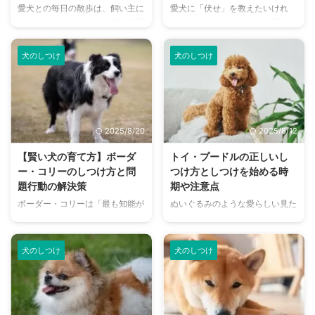
愛犬との毎日の散歩は、飼い主に
愛犬に「伏せ」を教えたいけれ
犬に育ってくれます。 しかし、
に従うことで達成感や喜びを感
とっても犬にとっても大切な時間
ど、どうすればスムーズに覚えて
社会化の時期を逃してしまうと、
じ、飼い主さんとの絆をより一層
です。しかし、「引っ張られて散
くれるか悩んでいませんか。 こ
犬は必要以上に怖がりになった
深めることができるのです。 こ
歩が大変」「拾い食いをして困
の記事では、初心者の方でも簡単
り、攻 ...
の記 ...
犬のしつけ
犬のしつけ
る」「他の犬に吠えてしまう」と
に、愛犬が喜んで「伏せ」を覚え
いった悩みを抱えている方も少な
るための魔法のような3ステップ
くないでしょう。これらの問題行
のしつけ方法を具体的に解説しま
動の多くは、実は散歩中の「リー
す。 伏せは愛犬の興奮を鎮め、
ダーシップ」が関係しているかも
安全を守るためにも非常に重要な
2025/8/20
2025/8/12
しれません。 そこで今回注目し
意味を持ちます。正しい手順と褒
たいのが、「リーダーウォーク」
め方のコツを学び、愛犬との信頼
【賢い犬の育て方】ボーダ
トイ・プードルの正しいし
です。これは、単に犬が引っ張ら
関係をより一層深めていきましょ
ー・コリーのしつけ方と問
つけ方としつけを始める時
ないように歩くことだけを指すの
う。 この記事の結論 「伏せ」を
題行動の解決策
期や注意点
ではありません。散歩中、飼い主
覚えてもらうことで、興奮状態を
ボーダー・コリーは「最も知能が
ぬいぐるみのような愛らしい見た
がリーダーシップを発揮し、犬が
落ち着けたり、トラブル回避につ
高い犬種」と言われるほど、非常
目のトイ・プードル。10年以上
飼い主を信頼して横を並んで歩く
ながるようになる 愛犬とのコミ
に賢く優秀な犬種です。 それな
にわたり、日本での飼育頭数No.1
ことで、犬は安心感を得て、より
ュニケーションを高めることで、
のに「言うことを聞いてくれない
を誇っている人気の犬種です。
落 ...
...
犬のしつけ
犬のしつけ
ことがある」「問題行動を起こ
人気の理由は見た目だけではな
す」と悩む飼い主さんもいます。
く、非常に賢くて室内でも飼いや
本来、頭が良くてしつけもしやす
すいという特徴が大きいでしょ
い犬種と言われているボーダー・
う。 そんなトイ・プードルへの