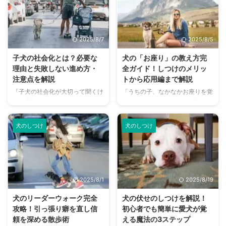
を教えることは、単なる芸や遊び
ないと悩んでいる飼い主さんも多
ではなく、愛犬とのコミュニケー
いのではないでしょうか。吠え続
ションを深め、信頼関係を築く上
けている愛犬を見ると、「本当に
で非常に重要です。 この記事で
このままで大丈夫なのだろう
2025/8/7
2025/8/5
は、「お座り」や「待て」といっ
か…」と不安になってしまうかも
た基本的なコマンドから、応用的
しれません。 実は、要求吠えの
子犬の社会化とは？必要な
犬の「お座り」の教え方完
なコマンドまで、初心者でも簡単
原因は単純なものではなく、無視
理由と失敗しない進め方・
全ガイド！しつけのメリッ
に実践できる教え方を詳しく解説
するだけでは解決しないケースが
注意点を解説
トから応用編まで解説
します。 今日から愛犬との絆を
少なくありません。吠えること自
「子犬の社会化が大切って聞くけ
「うちの子、なかなかお座りを覚
深め、より良い関係を築く第一歩
体が強化されてしまったり、犬が
ど、具体的に何をすればいい
えてくれなくて…」そんな悩みを
を踏み出しましょう。 この記事
強いストレスを感じてしまったり
の？」 「うちの子はもう成犬だ
抱える飼い主さんは多いのではな
の結論 コマンドは愛犬との信頼
することもあるからです。 この
けど、今からでも社会化って間に
いでしょうか。犬のしつけの基本
...
記事で ...
犬のしつけ
犬のしつけ
合う？」 初めて犬を飼う方はも
中の基本とも言える「お座り」
ちろん、犬を飼い慣れている方で
は、ただ芸として教えるだけでな
も、「社会化」について漠然とし
く、愛犬とのコミュニケーション
た不安を抱えているかもしれませ
や信頼関係を築く上で非常に重要
ん。社会化とは、子犬がさまざま
な役割を果たします。 お座りを
2025/8/1
2025/8/19
な刺激に慣れ、健全な心を育むた
マスターすることで、興奮を鎮め
めの大切な期間です。この時期を
たり、飛びつきを防いだり、危険
犬のリーダーウォーク完全
犬の伏せのしつけを解説！
適切に過ごすことで、臆病になっ
な状況から身を守ったりと、日常
攻略！引っ張り癖を直し信
初心者でも簡単に愛犬が覚
たり、他の犬や人に吠えたりする
生活のさまざまな場面で役立ちま
頼を深める散歩術
える魔法の3ステップ
ことなく、穏やかで協調性のある
す。また、犬は飼い主さんの合図