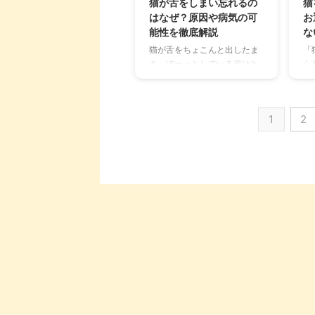
猫が舌をしまい忘れるの
猫
まで、猫のひげに関する疑問
し
はなぜ？原因や病気の可
お
をすべて解決していきます。
い
能性を徹底解説
な
この記事の結論 猫のひげは重
し
猫が舌をちょこんと出したま
「
要な感覚器であり、障害物の
に
ま、ぼーっとしている姿はと
ら
感知や空間認識に不可欠 ひげ
主
ても愛らしく、つい写真に収
悩
を切ると平衡感覚を失い、猫
だ
めたくなりますよね。この行
い
に強いストレスを与えるた
ブ
動は「舌しまい忘れ」と呼ば
え
め、絶対にカ ...
食べ
1
2
れ、猫を飼っている方なら一
ペ
度は見たことがあるのではな
と
いでしょうか。 しかし、この
る
可愛らしい行動の裏には、さ
り
まざまな理由が隠されている
ョ
ことをご存知でしょうか。 こ
い
の記事では、猫が舌をしまい
っ
忘れる原因から、単なる癖な
せ
のか、それとも病気のサイン
シ
なのかを見分ける方法を分か
リ
りやすく解説します。 この記
な
事の結論 猫が舌をしまい忘れ
猫
るのは、リラックスや眠って
て
いる時の癖であることが多い
主