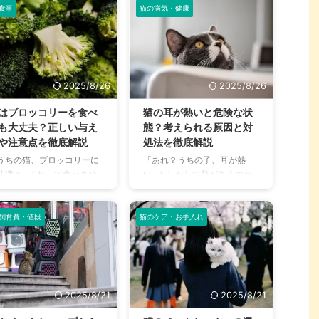
め、病気の発見が遅れてし
て本当に猫風邪？」 愛猫が猫
食事
猫の病気・健康
イズ、同伴可能 ...
や耳の形で明確な違いがあ
うことが少なくありませ
風邪にかかり、症状が長引い
め、 ...
。 「うちの子はいつも元気
たり再発を繰り返したりする
から大丈夫」と思っていて
と、飼い主さんはとても心配
、気づかぬうちに病気が進
になりますよね。 猫風邪は、
している可能性もありま
適切な治療を行えば比較的早
2025/8/26
2025/8/26
。 この記事では、愛猫の病
く回復しますが、慢性化して
の早期発見につながる、
しまうケースも少なくありま
はブロッコリーを食べ
猫の耳が熱いと危険な状
々の健康管理のポイントを
せん。 この記事では、猫風邪
も大丈夫？正しい与え
態？考えられる原因と対
かりやすく解説します。 こ
が長引く原因と、自宅ででき
や注意点を徹底解説
処法を徹底解説
記事の結論 猫は体調不良を
るケア方法、そして病院での
うちの猫、ブロッコリーに
「あれ？うちの子、耳が熱
す習性があるため、日々の
治療法を詳しく解説します。
味津々…これって食べさせ
い…もしかして熱があるのか
康管理と早期発見が重要 体
この記事の結論 猫風邪が治ら
も大丈夫なのかな？」 食卓
な？」 愛猫の耳を触ったとき
や食欲、排泄物の変化な
ない主な原因は、ヘルペスウ
並んだブロッコリーを前
に、いつもより温かいと感じ
、日々の5つのチェック項
イルスなどによる慢性化や免
、愛猫がクンクンと匂いを
て不安になった経験はありま
飼育費・値段
猫のケア・お手入れ
を習慣化すべ ...
疫力低 ...
いでいたら、そう考えてし
せんか？猫の耳の温度は、体
いますよね。 ブロッコリー
温調節や感情、病気など、さ
栄養豊富な野菜として知ら
まざまな要因で変化します。
ていますが、猫にとっては
この記事では、猫の耳が熱く
うなのでしょうか。 この記
なる主な原因から、正常な状
2025/8/21
2025/8/21
では、猫がブロッコリーを
態との見分け方、そしていざ
べても良いのかどうか、そ
という時に慌てないための対