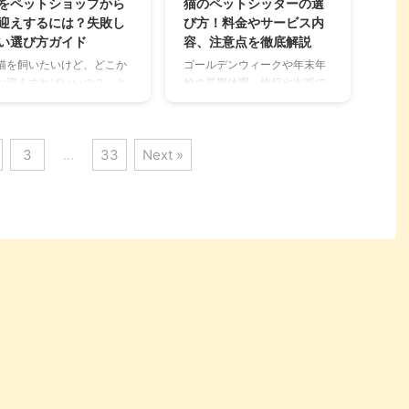
をペットショップから
猫のペットシッターの選
て安全に与えるための正し
処法まで、猫を飼う皆さんが
迎えするには？失敗し
び方！料金やサービス内
方法や注意点を詳しく解説
知っておくべき情報を分かり
い選び方ガイド
容、注意点を徹底解説
ます。 ブロッコリーを愛猫
やすく解説します。 この記事
猫を飼いたいけど、どこか
ゴールデンウィークや年末年
与えたいと考えている飼い
の結論 耳が熱いのは、必ずし
お迎えすればいいの？」と
始の長期休暇、旅行や出張で
さんは、ぜひ参考にしてく
も病気のサインではなく、正
んでいる方は多いのではな
家を空ける時、大切な愛猫を
さい。 この記事の結論 猫は
常な体温調節や感情の起伏に
でしょうか。 猫を家族に迎
どうするか悩む飼い主さんは
ロッコリーを適量であれば
よる場合も多い ぐったりして
る方法はさまざまですが、
多いのではないでしょうか。
ら ...
いる、食 ...
3
…
33
Next »
ットショップは、実際に猫
猫は環境の変化に敏感なた
触れ合い、気軽に相談でき
め、ペットホテルに預けるよ
身近な場所として人気があ
りも、住み慣れた家で過ごせ
ます。しかし、「ペットシ
るペットシッターの利用を検
ップで猫を買うのは良くな
討する方が増えています。 し
」といった意見もあり、迷
かし、「どんなサービスがあ
ている方もいるかもしれま
るの？」「信頼できる人を見
ん。 この記事では、ペット
つけられる？」と不安に思う
ョップで猫をお迎えするメ
方もいるでしょう。この記事
ットとデメリット、後悔し
では、猫のペットシッターの
いための選び方、健康な子
選び方から、依頼する際の注
を見分けるポイント、そし
意点までを詳しくご紹介しま
お迎え前の準備まで、飼い
す。 この記事の結論 ペットシ
さんが知っておくべき情報
ッターは、猫が住み慣れた家