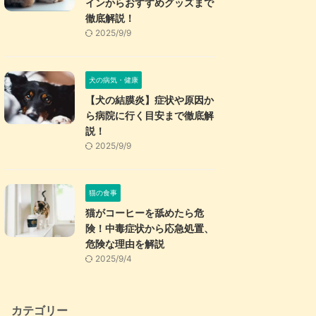
インからおすすめグッズまで
徹底解説！
2025/9/9
犬の病気・健康
【犬の結膜炎】症状や原因か
ら病院に行く目安まで徹底解
説！
2025/9/9
猫の食事
猫がコーヒーを舐めたら危
険！中毒症状から応急処置、
危険な理由を解説
2025/9/4
カテゴリー