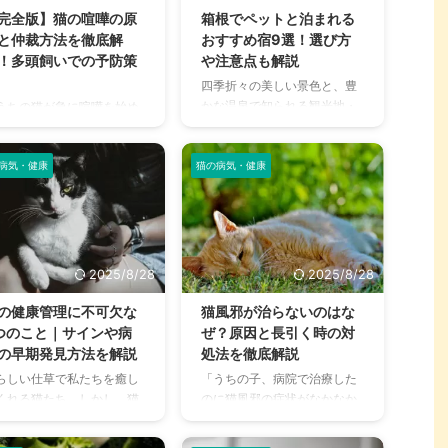
とも少なくありません。 こ
たち飼い主は、どう対処して
完全版】猫の喧嘩の原
箱根でペットと泊まれる
記事では、猫がコーヒーを
あげれば良いのでしょうか？
と仲裁方法を徹底解
おすすめ宿9選！選び方
飲してしまった際に現れる
この記事では、猫の目やにが
！多頭飼いでの予防策
や注意点も解説
状や、すぐに取るべき応急
赤くなる原因と、考えられる
四季折々の美しい景色と、豊
置、そして日頃からできる
病気について詳しく解説しま
かな温泉で知られる観光地・
うちの猫が急に喧嘩を始め
防策について、分かりやす
す。 さらに、緊急性の高いケ
箱根。「大切な家族の一員で
困っている」「なんで仲が
解説します。 この記事の結
ースや、自宅でできる目のケ
あるペットと一緒に旅行を楽
いの？」など、多頭飼いの
 猫にとってコーヒーに含ま
ア方法、予防策まで、猫の目
しみたい！」と考える方も多
病気・健康
猫の病気・健康
庭では猫同士の喧嘩はつき
カフ ...
の健康を守るために知ってお
いのではないでしょうか。 し
のです。しかし、ただのじ
くべき情報を ...
かし、ペットと泊まれる宿は
れ合いだと思っていたら、
増えてきたとはいえ、本当に
は深刻なサインかもしれま
愛犬が快適に過ごせるのか、
ん。 この記事では、猫が喧
食事や温泉はどうすればいい
をする本当の理由から、状
2025/8/28
2025/8/28
のかなど、不安に思うことも
に応じた正しい仲裁方法、
ありますよね。 この記事で
して喧嘩を未然に防ぐため
の健康管理に不可欠な
猫風邪が治らないのはな
は、愛犬と箱根旅行を満喫す
多頭飼いのコツまで、初心
つのこと｜サインや病
ぜ？原因と長引く時の対
るための宿選びのポイント
にもわかりやすく解説しま
の早期発見方法を解説
処法を徹底解説
や、旅行中の注意点、そし
。 愛猫たちが安心して暮ら
らしい仕草で私たちを癒し
「うちの子、病院で治療した
て、数ある宿の中から特にお
る環境づくりのヒントを見
くれる猫たち。しかし、猫
のに猫風邪の症状がなかなか
すすめの施設を厳選してご紹
けて、猫との生活をより幸
体調が悪くても、そのサイ
治らない…」「何度もくしゃ
介します。 この記事の結論 宿
なものにしましょう。 この
を隠そうとする習性がある
みや鼻水が出るけど、これっ
選びでは、ペットの種類やサ
事の結論 猫の喧嘩と遊びは