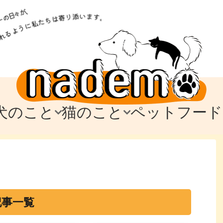
犬のこと
猫のこと
ペットフード
トフード
のお迎え
のお迎え
犬の飼育費・値段
猫の飼育費・値段
なでもごはん
犬の病気・健康
猫の病気・健康
ド
テム
テム
愛犬とお出かけ
愛猫とお出かけ
愛犬とのお別れ
愛猫とのお別れ
わ
に
記事一覧