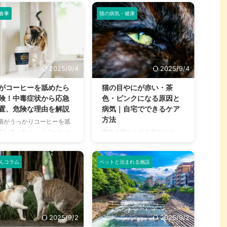
食事
猫の病気・健康
2025/9/4
2025/9/4
がコーヒーを舐めたら
猫の目やにが赤い・茶
険！中毒症状から応急
色・ピンクになる原因と
置、危険な理由を解説
病気｜自宅でできるケア
方法
猫がうっかりコーヒーを舐
てしまった！」「コーヒー
愛猫の目から出る目やにが、
飲んでしまったかもしれな
いつもと違う色、特に「赤
…」そんなとき、あなたは
い」「ピンク色」「茶色」を
静に対応できますか？ 私た
んコラム
ペットと泊まれる施設
していると、心配になります
にとって身近な飲み物であ
よね。これは単なる汚れでは
コーヒーには、猫にとって
なく、何らかの病気や体調不
常に危険な成分であるカフ
良のサインである可能性があ
インが含まれています。少
ります。 しかし、一体何が原
であっても、猫の体には大
因で、どんな病気が隠れてい
2025/9/2
2025/9/2
な負担となり、命に関わる
るのでしょうか？そして、私