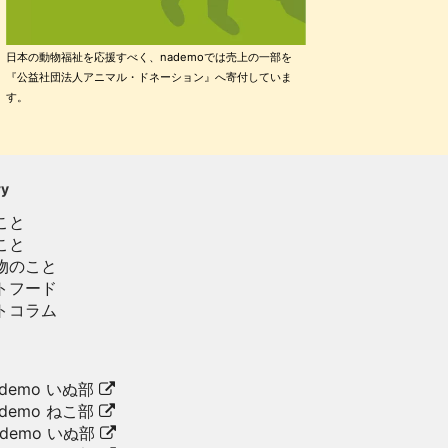
日本の動物福祉を応援すべく、nademoでは売上の一部を
『公益社団法人アニマル・ドネーション』へ寄付していま
す。
ry
こと
こと
物のこと
トフード
トコラム
demo いぬ部
demo ねこ部
ademo いぬ部