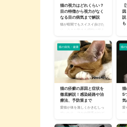
グッズの選び方まで、詳しく
こ
猫の視力はどれくらい？
【
解説します。 さらに、留守番
の
目の特徴から視力がなく
因
中の注意点や、猫が本当に喜
誤
なる目の病気まで解説
説
ぶ暑さ対策について、当メデ
症
も
猫が暗闇でもスイスイ歩けた
ィアの編集部が実際に試した
処
り、小さな動きを瞬時に捉え
「
体験談もご紹介します。この
予
たりする姿を見て、「猫の目
て
記事を読んで、愛猫が安全で
く
ってどうなっているんだろ
悪
快適な夏を過ごせるように、
論
う？」と不思議に思ったこと
猫の病気・健康
猫の
家
今からできる ...
れる
はありませんか？ 猫の目は、
も
人間とは異なる独自の能力を
ゃ
持っており、狩りをする上で
実
非常に重要な役割を果たして
せ
います。 この記事では、猫の
嘩
2025/9/2
視力や目の構造、人間と比べ
況
て優れた点や劣っている点に
そ
猫の疥癬の原因と症状を
猫
ついて詳しく解説します。 さ
の
徹底解説！感染経路や治
5
らに、猫の目が見えなくなる
者
療法、予防策まで
気
原因や、目の病気、行動の変
す
愛猫が体を激しくかきむしっ
愛
化から異変に気づく方法まで
せ
ていたり、フケや脱毛がひど
て
を分かりやすくお伝えしま
つ
くなっていたり…。もしかし
は
す。 この記事の結論 猫の視力
せ
たら、それは「猫疥癬（かい
ン
は人間より低いが、夜間のわ
記