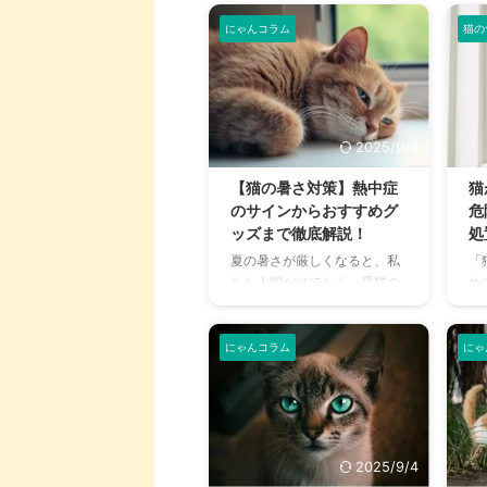
にゃんコラム
猫の
2025/9/9
【猫の暑さ対策】熱中症
猫
のサインからおすすめグ
危
ッズまで徹底解説！
処
夏の暑さが厳しくなると、私
「
たち人間だけでなく、愛猫の
め
健康も気になりますよね。特
を
に猫は汗腺が少なく、人間の
い
ように汗をかいて体温を調節
冷
にゃんコラム
にゃ
することが苦手なため、熱中
ち
症になりやすい動物です。 こ
る
の記事では、猫の熱中症の初
非
期サインから、エアコンを使
ェ
わずにできる効果的な暑さ対
量
2025/9/4
策、快適に過ごせるひんやり
き