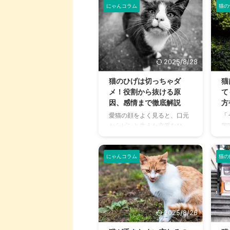
せん）」という皮膚病かもし
た
にゃんコラム
猫の
ずかな光で ...
声
れません。 猫疥癬は、ヒゼン
ま
るた
ダニと呼ばれるダニの一種が
ん
皮膚に寄生することで発症
だ
し、猫に強いかゆみや皮膚炎
も
を引き起こします。 放置する
行
2025/8/28
と症状が悪化し、重症化する
す
こともあるため、早期に正し
気
猫のひげは切っちゃダ
猫
い知識を持つことが非常に大
日
メ！役割から抜ける原
て
切です。 この記事では、猫疥
わ
因、感情まで徹底解説
方
癬の症状から感染経路、治療
の
愛猫の顔をよく見ると、口元
「
法、そして予防策までを分か
隠
からピンと生えた立派なひ
興
りやすく解説します。 この記
健
げ。ただの飾りだと思ってい
て
事の結論 猫の疥癬は、ヒゼン
重
ませんか？ 実は、猫のひげ
に
ダニの寄生が原因で、強いか
ど
は、彼らが安全に暮らすため
に
にゃんコラム
猫の
ゆみや脱 ...
目
に欠かせない、非常に重要な
嗅
役割を担う器官です。もし、
ま
猫のひげを切ってしまったら
は
どうなるのでしょうか？ この
れ
記事では、猫のひげの知られ
ど
2025/8/26
ざる役割から、抜ける原因、
事
ひげから読み取れる猫の感情
食