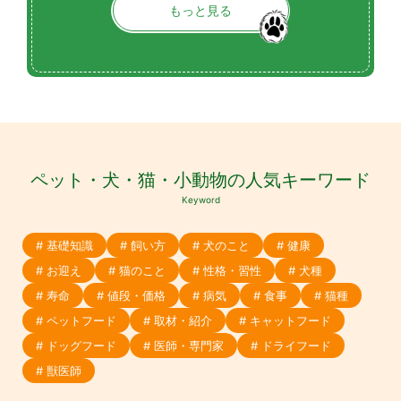
もっと見る
ペット・犬・猫・小動物の人気キーワード
Keyword
# 基礎知識
# 飼い方
# 犬のこと
# 健康
# お迎え
# 猫のこと
# 性格・習性
# 犬種
# 寿命
# 値段・価格
# 病気
# 食事
# 猫種
# ペットフード
# 取材・紹介
# キャットフード
# ドッグフード
# 医師・専門家
# ドライフード
# 獣医師