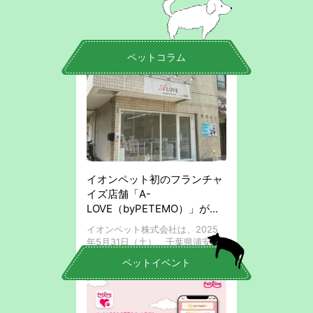
ペットコラム
イオンペット初のフランチャ
イズ店舗「A-
LOVE（byPETEMO）」が千
葉県浦安に誕生
イオンペット株式会社は、2025
年5月31日（土）、千葉県浦安市
に初のフランチャイズ店舗となる
ペットイベント
グルーミングサロン「A-
LOVE(byPETEMO)浦安堀江店」
をグランドオープンしました。 獣
医学の知見 ...