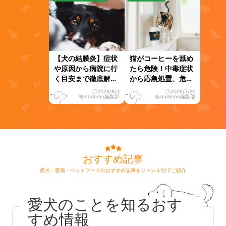
【犬の結膜炎】症状
猫がコーヒーを舐め
や原因から病院に行
たら危険！中毒症状
く目安まで徹底解
から応急処置、危険
説！
な理由を解説
2026/8/3
2026/7/31
nademo編集部
nademo編集部
おすすめ記事
愛犬・愛猫・ペットフードのおすすめ記事をジャンル別でご紹介
愛犬のことを知るおす
すめ情報