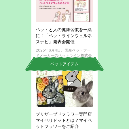
ペットと人の健康習慣を一緒
に！「ペットラインウェルネ
スナビ」発表会開催
2025年6月4日、国産ペットフー
ドメーカーのペットライン株式会
社は、東京都港区のベクトルスタ
ペットアイテム
ジオにて「ペットライン新アプリ
説明会および新習慣『わん暦・に
ゃん暦 祝い』発表イベント」を開
催しました。 ...
プリザーブドフラワー専門店
マイペリドットとは？マイペ
ットフラワーをご紹介