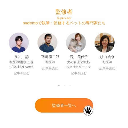
監修者
Supervisor
nademoで執筆・監修するペットの専門家たち
長谷川 諒
宮崎 謙二郎
石川 美代子
杉山 杏奈
獣医師/潜水士/株
獣医師
犬の管理栄養士/
獣医師
一
式会社Ani-vet代
ベタリナリー・テ
動
記事を読む
記事を読む
表取締役/犬猫生
クニシャン
代
記事を読む
記事を読む
活財団評議員
（VT）/アニマ
理
ル・ヘルス・テク
ニシャン
（AHT）/ドッ
グ・グルーミン
グ・スペシャリス
監修者一覧へ
ト（DGS）