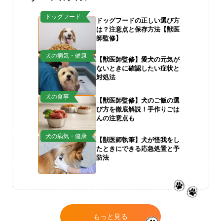
ドッグフード
ドッグフードの正しい選び方
は？注意点と保存方法【獣医
師監修】
犬の病気・健康
【獣医師監修】愛犬の元気が
ないときに確認したい症状と
対処法
犬の食事
【獣医師監修】犬のご飯の選
び方を徹底解説！手作りごは
んの注意点も
犬の病気・健康
【獣医師執筆】犬が怪我をし
たときにできる応急処置と予
防法
もっと見る