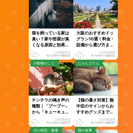
猫を飼っている家は
大阪のおすすめドッ
臭い？家や部屋が臭
グラン10選！料金・
くなる原因と効果的
設備から選び方まで
な消臭方法
徹底解説
2026/8/7
2026/8/6
nademo編集部
nademo編集部
小動物のこと
にゃんコラム
チンチラの鳴き声の
【猫の暑さ対策】熱
種類｜「プープー」
中症のサインからお
から「キューキュ
すすめグッズまで徹
ー」まで徹底解説！
底解説！
2026/8/5
2026/8/4
nademo編集部
nademo編集部
犬の病気・健康
猫の食事