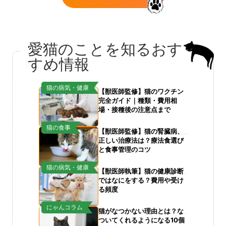
愛猫のことを知るおす
すめ情報
猫の病気・健康
【獣医師監修】猫のワクチン
完全ガイド｜種類・費用相
場・接種後の注意点まで
猫の食事
【獣医師監修】猫の腎臓病、
正しい治療法は？療法食選び
と食事管理のコツ
猫の病気・健康
【獣医師執筆】猫の健康診断
ではなにをする？費用や受け
る頻度
にゃんコラム
猫がなつかない理由とは？な
ついてくれるようになる10個