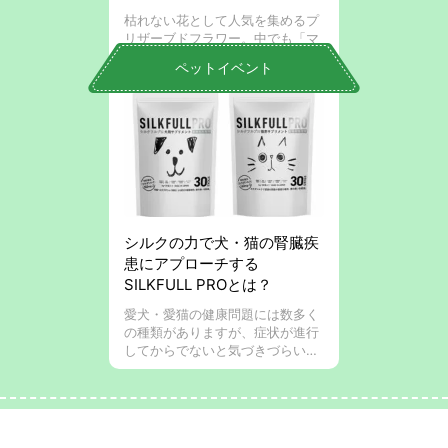
枯れない花として人気を集めるプ
リザーブドフラワー。中でも「マ
イペリドット（MY PERIDOT）」
ペットイベント
は、その繊細なデザインと豊富な
ラインナップで多くのファンを持
つ専門店です。 大切な人への贈り
物や、自宅 ...
シルクの力で犬・猫の腎臓疾
患にアプローチする
SILKFULL PROとは？
愛犬・愛猫の健康問題には数多く
の種類がありますが、症状が進行
してからでないと気づきづらい腎
臓病。 特に猫は水分補給をする頻
度が少ないため腎臓病になりやす
く、気づいたときにはすでに症状
が進行しているとい ...