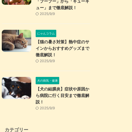
「プープー」から「キューキ
ュー」まで徹底解説！
2025/9/9
にゃんコラム
【猫の暑さ対策】熱中症のサ
インからおすすめグッズまで
徹底解説！
2025/9/9
犬の病気・健康
【犬の結膜炎】症状や原因か
ら病院に行く目安まで徹底解
説！
2025/9/9
カテゴリー