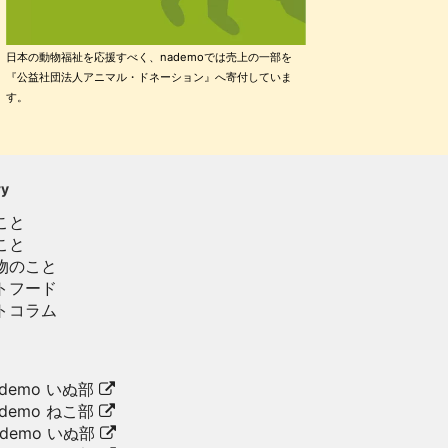
日本の動物福祉を応援すべく、nademoでは売上の一部を
『公益社団法人アニマル・ドネーション』へ寄付していま
す。
ry
こと
こと
物のこと
トフード
トコラム
demo いぬ部
demo ねこ部
ademo いぬ部