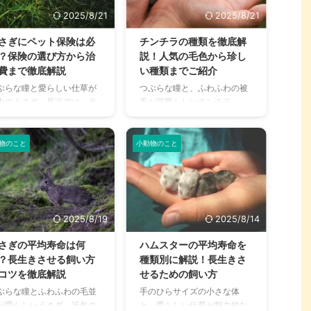
った…」と後悔する飼い主
ん。しかし、ハムスターの鳴
2025/8/21
2025/8/21
んも少なくありません。 こ
き声には、感情や気持ちが込
記事では、フェネックの性
められています。 この記事で
さぎにペット保険は必
チンチラの種類を徹底解
や生態を深く掘り下げ、飼
は、ハムスターが発する鳴き
？保険の選び方から治
説！人気の毛色から珍し
主さんとフェネックが幸せ
声の種類とその意味、そして
費まで徹底解説
い種類までご紹介
暮らすための関係構築方法
鳴き声がうるさい時の対処法
ぶらな瞳と愛らしい仕草が
つぶらな瞳と、ふわふわの被
詳しく解説します。 彼らの
について解説します。 この記
力のうさぎ。最近では、犬
毛が可愛らしいチンチラ。
動の裏にある気持ちを理解
事の結論 ハムスターの鳴き声
猫に次ぐ人気のペットとし
「小動物を飼いたいけど、ど
、かけがえのないパートナ
は感情のサインであり、鳴き
、多くの家庭で愛されてい
んな種類がいるんだろう？」
として迎え入れるための参
声の種類によって意味が異な
す。 しかし、「もしもうさ
と思っている方もいるのでは
物のこと
小動物のこと
してく ...
る 「キー ...
が病気やケガをしてしまっ
ないでしょうか。チンチラ
ら…」と不安に感じる方も
は、毛色や被毛の質によって
るのではないでしょうか。
さまざまな種類がおり、それ
さぎは、体調を崩しても気
ぞれに異なる魅力を持ってい
きにくい動物であり、いざ
ます。 この記事では、スタン
2025/8/19
2025/8/14
いう時に高額な治療費がか
ダードなチンチラから、人気
ることも少なくありませ
の高い種類、そして希少な毛
さぎの平均寿命は何
ハムスターの平均寿命を
。 この記事では、そんな
色のチンチラまで、それぞれ
？長生きさせる飼い方
種類別に解説！長生きさ
もしも」の時に備えるペッ
の特徴や性格、飼育のポイン
コツを徹底解説
せるための飼い方
保険について、必要性から
トを詳しくご紹介します。 こ
ぶらな瞳とふわふわの毛並
手のひらサイズの小さな体
び方、メリット・デメリッ
れからチンチラを家族として
が愛らしいうさぎ。近年の
と、愛らしい仕草が魅力的な
、そして具体的な治療費の
迎え入れたいと考えている方