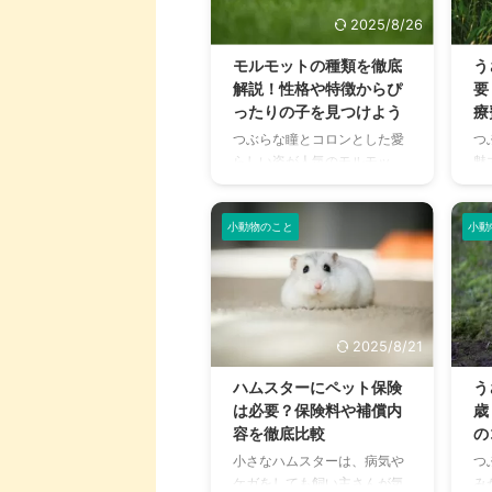
か
との関係を深める上で非常に
2025/8/26
さ
大切です。 この記事では、チ
の
ンチラの代表的な鳴き声の種
モルモットの種類を徹底
う
格
類とその意味を詳しく解説し
解説！性格や特徴からぴ
要
い
ます。 さらに、鳴き声からわ
ったりの子を見つけよう
療
に
かるストレスや病気のサイ
つぶらな瞳とコロンとした愛
つ
を
ン、チンチラが鳴く理由を理
らしい姿が人気のモルモッ
魅
行
解して良好な関係を築くため
ト。「モルモット」と一言で
や
し
のヒントもご紹介します。 こ
言っても、実はさまざまな品
て
ー
の記事を読んで、愛チンチラ
種がいることをご存知でしょ
ま
小動物のこと
小動
考に
の気持ちをもっと理解し、よ
うか。 毛の長さや色、毛並
ぎ
り良いコミュニ ...
み、そして性格も品種によっ
た
てさまざまです。どの品種を
い
家族に迎えるか迷っている方
う
や、すでにモルモットを飼っ
づ
2025/8/21
ている方も、この記事を読め
と
ば新しい発見があるかもしれ
か
ハムスターにペット保険
う
ません。 この記事では、モル
ん
は必要？保険料や補償内
歳
モットの主な品種を、それぞ
「
容を徹底比較
の
れの特徴や飼育のコツと共に
ト
小さなハムスターは、病気や
つ
詳しくご紹介します。 この記
選
ケガをしても飼い主さんが気
み
事の結論 モルモットには、毛
ト