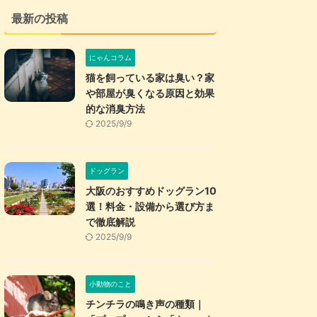
最新の投稿
にゃんコラム
猫を飼っている家は臭い？家
や部屋が臭くなる原因と効果
的な消臭方法
2025/9/9
ドッグラン
大阪のおすすめドッグラン10
選！料金・設備から選び方ま
で徹底解説
2025/9/9
小動物のこと
チンチラの鳴き声の種類｜