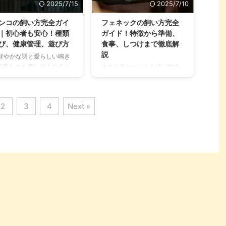
2025/7/15
2025/7/10
ぞれ性格や飼いやすさ、寿
ウムとの暮らしは、単に鳥を
、鳴き声の大きさなどが大
飼うというよりも、まるで人
ンコの飼い方完全ガイ
フェネックの飼い方完全
く異なります。安易に見た
間の子どもを育てるような奥
｜初心者も安心！種類
ガイド！特徴から準備、
の可愛さだけで選んでしま
深さがあります。彼らは非常
び、健康管理、遊び方
食事、しつけまで徹底解
と、飼育を続けるのが難し
に賢く、感情豊かで、飼い主
説
鮮やかな羽と愛らしい鳴き
なってしまう可能性もゼロ
との深い絆を求めます。 この
で私たちを癒してくれるイ
大きな耳とつぶらな瞳が魅力
はありません。 この記事で
記事では、オウムとの共同生
コ。手乗りにすれば、おし
的なフェネック。「いつかフ
、代表的なオウムの種類を
活を始める前に知っておくべ
べりしたり、肩に乗って甘
ェネックと暮らしたい！」そ
覧で紹介し、それぞれの特
き基本的な飼い方から、日々
たりと、その豊かな表情と
う夢見ている方も多いのでは
性格、飼 ...
のケア、コミュニケーション
2
3
4
Next »
草は、まさに小さな家族の
ないでしょうか。 しかし、そ
の取り方、そし ...
員となるでしょう。 しか
の愛らしい見た目とは裏腹
、そんなインコとの暮らし
に、フェネックの飼育には特
始めるにあたり、「どうや
別な知識と環境が必要です。
て飼えばいいの？」「どん
一般的なペットとは異なる習
ことに注意したらいい
性や生態を持つフェネックを
？」と疑問を感じている方
家族に迎えるには、どのよう
多いのではないでしょう
な準備が必要なのでしょう
。 この記事では、これから
か？ この記事では、フェネッ
ンコを迎えようと考えてい
クの飼い方の基本から、必要
方や、すでに飼っているけ
な飼育環境、適切な食事、し
どもっと深く知りたいと考
つけのコツ、そして注意すべ