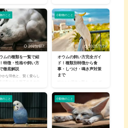
宅事情から、マンションな
ハムスター。人間よりも短い
例まで、飼い主さんが知っ
はもちろん、すでに一緒に暮
でも飼いやすいペットとし
時間を懸命に生きる彼らと、
おくべき情報を網羅的に解
らしている方も、愛チンチラ
人気が高まっています。 し
少しでも長く一緒にいたいと
物のこと
小動物のこと
ます。 こ ...
の新しい一面を発 ...
し、「うさぎってどれくら
願うのは、飼い主さん共通の
生きるの？」「できるだけ
思いではないでしょうか。 ハ
生きさせてあげたいけど、
ムスターの寿命は種類や個体
うすればいい？」と疑問に
によって異なりますが、彼ら
う方も多いのではないでし
の健康を管理し、快適な環境
2025/8/7
2025/7/29
うか。 この記事では、うさ
を整えてあげることで、寿命
の平均寿命から、健康管理
を延ばせる可能性がありま
ウムの種類を一覧で紹
オウムの飼い方完全ガイ
ポイント、食事、飼育環
す。 この記事では、ハムスタ
！特徴・性格や飼い方
ド！種類別特徴から食
、かかりやすい病気、そし
ーの平均寿命を種類別に解説
で徹底解説
事・しつけ・鳴き声対策
老化のサインまで、うさぎ
し、少しでも長生きさせるた
まで
やかな羽色と、賢く愛らし
長く幸せに暮らすための秘
めの飼い方のコツや、老化の
姿で私たちを魅了するオウ
鮮やかな羽色と賢さ、そして
をすべてまとめました。 こ
サイン、注意すべき病気につ
。オウムは人懐っこく、中
個性豊かな性格で私たちを魅
記事の結論 うさぎの寿命は
いて詳しくご紹介します。 ハ
は人間の言葉を真似るのが
了するオウム。「飼ってみた
～10歳だが、ギネス記録は
ムスターを飼い始めたばかり
意な種類もいます。「オウ
物のこと
小動物のこと
いけれど、どんなことに気を
歳と ...
の方も、すでに ...
を家族に迎えたい」と憧れ
つけたらいいんだろう？」
抱いている方も多いのでは
「鳴き声が心配」「長生きさ
いでしょうか。 しかし、ひ
せるにはどうしたら？」とい
くちにオウムといっても、
った疑問を抱えている方も多
の種類は多岐にわたり、そ
いのではないでしょうか。 オ