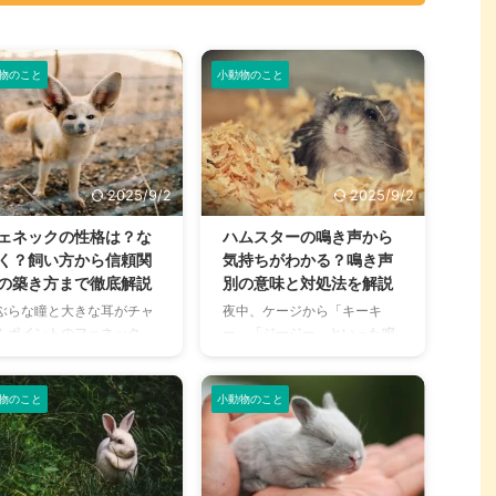
物のこと
小動物のこと
2025/9/2
2025/9/2
ェネックの性格は？な
ハムスターの鳴き声から
く？飼い方から信頼関
気持ちがわかる？鳴き声
の築き方まで徹底解説
別の意味と対処法を解説
ぶらな瞳と大きな耳がチャ
夜中、ケージから「キーキ
ムポイントのフェネック。
ー」「ジージー」といった鳴
の愛らしい見た目に魅了さ
き声が聞こえてきて、「何か
、「飼ってみたい！」と思
あったのかな？」と心配にな
方も多いのではないでしょ
ったことはありませんか？ ハ
物のこと
小動物のこと
か。 しかし、フェネックは
ムスターは、犬や猫のように
ヌやネコとは異なる独特な
感情を表現することが少ない
格を持つため、安易に飼い
ため、どんな鳴き声にも不安
めると「こんなはずじゃな
になってしまうかもしれませ