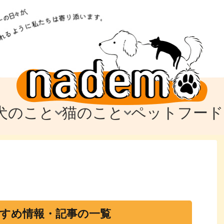
犬のこと
猫のこと
ペットフード
トフード
のお迎え
のお迎え
犬の飼育費・値段
猫の飼育費・値段
なでもごはん
犬の病気・健康
猫の病気・健康
ド
テム
テム
愛犬とお出かけ
愛猫とお出かけ
愛犬とのお別れ
愛猫とのお別れ
わ
に
すめ情報・記事の一覧