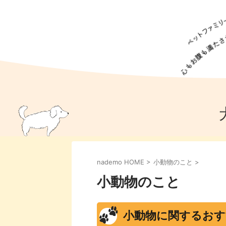
犬の食事
猫の食事
ドッグフード
犬種
猫種
キャッ
犬
猫
犬のこと
猫のこと
ペットフー
nademo HOME
>
小動物のこと
>
犬のしつけ
猫のしつけ
犬のアイ
猫のアイ
小動物のこと
小動物に関するおす