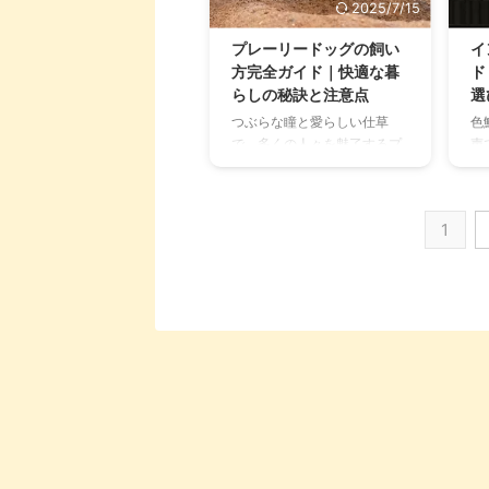
2025/7/15
まうかもしれません。 ハリネ
れ
ズミは、見た目が同じように
命
プレーリードッグの飼い
イ
見えても、実はたくさんの種
き
方完全ガイド｜快適な暮
ド
類が存在します。ペットとし
目
らしの秘訣と注意点
選
て飼われているのはごく一部
う
つぶらな瞳と愛らしい仕草
色
ですが、色や模様だけでもバ
く
で、多くの人々を魅了するプ
声
リエーションが豊富です。そ
で
レーリードッグ。まるでぬい
ン
れぞれの種類の特徴を理解す
は
ぐるみが動いているかのよう
ゃ
ることで、より自分に合った
一
なその姿に、「いつか飼って
え
ハリネズミを見つ ...
徴や
1
みたい」と憧れている方も少
仕
なくないでしょう。 しかし、
一
プレーリードッグは一般的な
し
ペットとは異なり、その生態
を
や習性からくる特殊な飼育環
っ
境やケアが必要な動物です。
な
この記事では、プレーリード
の
ッグを家族に迎える前に知っ
も
ておくべき、飼い方の全てを
か
徹底解説します。 寿命や生態
イ
から、快適な飼育環境の整え
る
方、適切な食事、日々のケ
れ