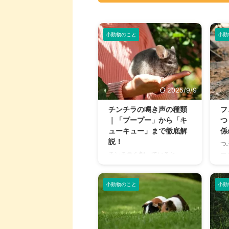
小動物のこと
小動
2025/9/9
チンチラの鳴き声の種類
フ
｜「プープー」から「キ
つ
ューキュー」まで徹底解
係
説！
つ
ー
チンチラを飼っていると、
そ
「プープー」「キューキュ
れ
ー」など、さまざまな鳴き声
う
小動物のこと
小動
が聞こえてくることがありま
う
すよね。 チンチラは犬や猫の
イ
ように鳴き声で感情を表現す
性
るため、その鳴き声の意味を
始
理解することは、愛チンチラ