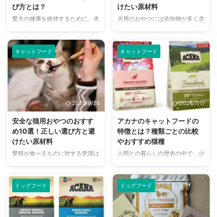
リーズの特徴、原材料、安全性に
ありますが、デンタルケアをスム
び方とは？
けたい原材料
ついて詳しく解説するとともに、
ーズにしてくれるアイテムとして
愛犬の健康を維持するために、本
犬用のおやつには添加物が多く含
実際に利用している飼い主さんた
抑えておきましょう。 この記事
当に良いドッグフードを選びたい
まれていることもあり、飼い主さ
ちの生の声を集めて検証します。
の結論 犬用歯磨きガムは歯垢の
と考える飼い主さんは多いでしょ
んによるおやつ選びはとても重要
この記事の結論 エルモは人工添
除去を目的とし、デンタルケアの
う。 しかし、ドッグフードの種
です。 添加物全てが悪というわ
...
サ ...
キャットフード
キャットフード
類は非常に多く、どれを選べば良
けではないものの、添加物の種類
いか迷ってしまう方も多いはず。
によっては避けたいものも多くあ
ドッグフードの種類が多いからこ
ります。 無添加と表記されてい
そ、「本当に良いもの」を選ぶこ
れば安心感が高まりますが、そう
とは簡単ではありません。 ここ
ではないということも知っておか
2025/9/26
2026/7/17
では、本当に良いドッグフードの
なければいけません。 何が安全
選び方からおすすめの商品、注意
に食べられるものなのか、愛犬の
安全な猫用おやつのおすす
アカナのキャットフードの
すべきポイントまで詳しく解説し
口に入れるものだからこそ知って
め10選！正しい選び方と避
特徴とは？種類ごとの比較
ます。 この記事の結論 本当に良
おきたい情報をまとめました。
けたい原材料
やおすすめ猫種
いドッグフードとは、愛犬の健康
この記事の結論 無添加と表記さ
愛猫が食べるものに対する意識は
人間との暮らしの歴史の中で、少
を第一に考え、自然食に近いレシ
れていても、添加物が全く使われ
高まっているものの、どれが安全
しずつ雑食になっていった犬とは
ピで製造されている 主原料が良
ていないわけではない 無添加の
であるかと考えることは同時にで
異なり、猫は今でも肉食動物で
質なタンパク質中心で、人工 ...
表記がある場合には、何が無添加
きているでしょうか。 「良いも
す。 そのため肉類を中心とした
...
ドッグフード
ドッグフード
のを与えたい」と思うのは当然の
食事が適していますが、世の中に
ことですが、できれば避けておき
は猫の体に適していないキャット
たいようなおやつもたくさんあり
フードもあります。 アカナでは