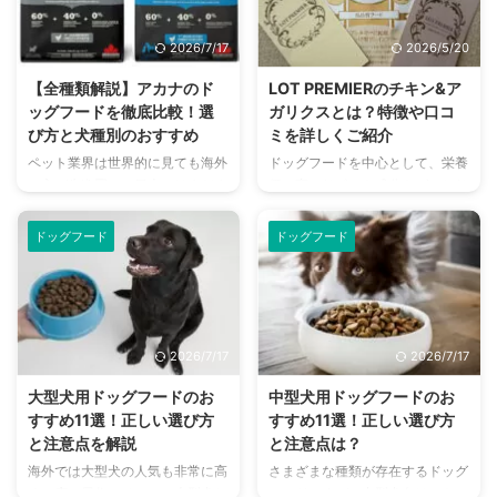
ます。 どれが良くどれが避ける
猫本来の食性や進化に重きを置
べきか、基準を知っておくことで
き、徹底して研究されたレシピに
2026/7/17
2026/5/20
おやつですらも安心して食べられ
よってキャットフードが作られて
るものを選べるようになります。
います。 そんな魅力たっぷりの
【全種類解説】アカナのド
LOT PREMIERのチキン&ア
この記事の結論 おやつには人工
アカナ製キャットフードについ
ッグフードを徹底比較！選
ガリクスとは？特徴や口コ
添加物が含まれているものも多
て、種類別に詳しくご紹介しま
び方と犬種別のおすすめ
ミを詳しくご紹介
く、選ぶ際には注意が必要になる
す。 この記事の結論 猫の食性に
ペット業界は世界的に見ても海外
ドッグフードを中心として、栄養
添加物以外にも原材料は嗜好性に
あわせた理想的な食事を作り、良
の方が先進国で、日本ではまだま
価の高いサポート成分もばっちり
関わる要素であるため、良質なも
質な食材で完成させたキャットフ
だ遅れているのが現状です。 そ
配合したペットフードブランドの
のが理想的 ピューレや原材料 ...
ード 特に動物性タンパク質量を
んな中でも、世界的に人気が高
『LOT PREMIER（ロットプレミ
十分に ...
ドッグフード
ドッグフード
く、30年以上にわたって続いて
ア）』。 健康にこだわって作ら
きたアカナというペットフードを
れているドッグフードで、良質な
今回ご紹介します。 世界90か国
原材料が使われている点もポイン
以上で販売され、累計100,000以
ト。 中でも今回は、LOT
上の小売店による販売実績を誇る
PREMIERのドッグフードを代表
2026/7/17
2026/7/17
ペットフードです。 この記事の
する『チキン&アガリクス』につ
結論 世界的な基準でさまざまな
いてご紹介していきます。 LOT
大型犬用ドッグフードのお
中型犬用ドッグフードのお
賞を受賞しているカナダ初のペッ
PREMIERのチキン&アガリクスの
すすめ11選！正しい選び方
すすめ11選！正しい選び方
トフードブランド 30年以上の研
特徴 いくつかのドッグフードが
と注意点を解説
と注意点は？
究で、新鮮かつ栄養価の高いドッ
販売されているLOT PREMIERで
海外では大型犬の人気も非常に高
さまざまな種類が存在するドッグ
グフードを展開している 肉量が
すが、今回ご紹介するのは『チキ
く、広い居住スペースで大型犬と
フードですが、中型犬向けのもの
圧倒的であり、人工添加物を使わ
ン&アガ ...