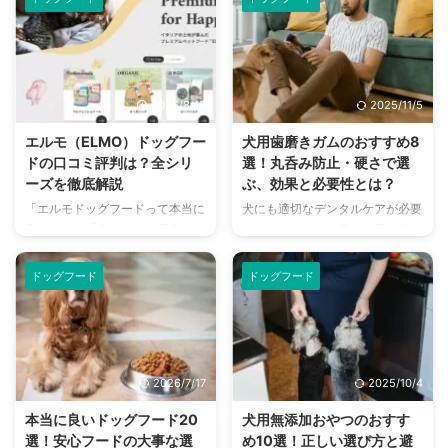
思う飼い主さんは多いのではない
イヤルカナンは、世界中の猫の健
でしょうか。 ニュートロは、自
康をサポートするために作られた
然素材にこだわった高品質なドッ
キャットフードで、動物病院でも
グフードとして、多くの飼い主さ
推奨されるほど信頼性の高いブラ
んから支持されています。しか
ンドです。 しかし、本当に愛猫
2025/8/19
2025/11/5
し、その豊富なラインナップか
に合うのか、どんな特徴があるの
ら、どれを選べばいいか迷ってし
か、気になる方も多いのではない
エルモ（ELMO）ドッグフー
犬用歯磨きガムのおすすめ8
まうこともあるかもしれません。
でしょうか。 この記事では、ロ
ドの口コミ評判は？全シリ
選！丸呑み防止・硬さで選
この記事では、ニュートロのドッ
イヤルカナンのキャットフードの
ーズを徹底解説
ぶ、効果と必要性とは？
グフードが持つこだわりや特徴、
全シリーズを徹底解説し、気にな
「エルモドッグフードって本当に
犬にも適切なデンタルケアが必要
そして愛犬に合った商品の選び方
る口コミや評判、愛猫に最適なフ
良いの？」「食いつきや安全性は
だということは、多くの飼い主さ
を徹底的に解説します。 さら
ードの選び方までを詳しくご紹介
どうなんだろう…」。エルモドッ
んが理解していることだと思いま
に、実際にニュートロのフードを
します。 この記事の結論 ロ ...
グフードは、アレルギーに配慮し
す。 ですが、人間のように歯磨
与え ...
ドッグフード
ドッグフード
たグレインフリータイプや、年
きの重要性を理解しているわけで
齢・犬種に合わせたさまざまなラ
はないため、一般的に歯磨きがス
インナップがあることで、多くの
ムーズにできることは少ないで
飼い主さんから注目を集めていま
す。 そんな悩みのタネをサポー
す。 しかし、実際に愛犬に与え
トしてくれるのが、飼い主さんに
2026/7/17
2025/10/4
るとなると、リアルな口コミや評
とっても愛犬にとっても嬉しい歯
判が気になりますよね。この記事
磨きガムです。 あくまでもデン
本当に良いドッグフード20
犬用無添加おやつのおすす
では、エルモドッグフードの全シ
タルケアのサポートアイテムでは
選！安心フードの大事な選
め10選！正しい選び方と避