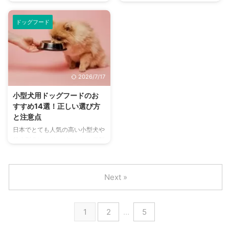
の暮らしは一般的です。 対して
は日本において多くはありませ
ない豊富な栄養価のドッ ...
日本では居住スペースが広くな
ん。 どの犬種でも食べられるド
ドッグフード
く、小柄な日本人に合っているこ
ッグフードというのは多くなって
ともあり、小型犬が人気です。
いますが、中型犬にはどんなドッ
そのため小型犬向けのドッグフー
グフードが合うのかわからないと
ドは多い一方で、大型犬向けのド
いう飼い主さんもいらっしゃるで
ッグフードは数が限られていま
しょう。 そもそも飼育されてい
2026/7/17
す。 少ない種類の中でも安心安
る頭数が小型犬に比べて少ないも
全で健康的に食事をしていける大
のの、日本犬は中型犬サイズも多
小型犬用ドッグフードのお
型犬用ドッグフードについて、詳
いですよね。 そこで今回は、中
すすめ14選！正しい選び方
しくまとめました。 この記事の
型犬用のドッグフードにはどのよ
と注意点
結論 大型犬に適しているドッグ
うなものが良いのか、選び方から
日本でとても人気の高い小型犬や
フードは、粒サイズがやや大きめ
おすすめドッグフードまでまとめ
超小型犬は、ドッグフードの種類
で関節ケアができるもの 食べる
ました。 この記事の結論 一般的
が多く選び放題です。 ただ、個
量がとにかく多いため、経済的負
なドッグフードの選び方に加えて
体それぞれに合う合わないが存在
担が ...
...
するので、選ぶ際には慎重な厳選
Next »
が必要になります。 そこで今回
は小型犬向けのドッグフードをい
くつか厳選し、選び方と共にご紹
1
2
…
5
介します。 体が小さく、中・大
型犬とはまた違ったケアが必要に