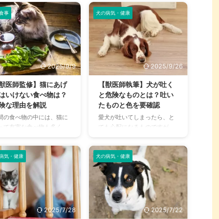
食事
犬の病気・健康
2025/9/9
2025/9/26
獣医師監修】猫にあげ
【獣医師執筆】犬が吐く
はいけない食べ物は？
と危険なものとは？吐い
険な理由を解説
たものと色を要確認
間の食べ物の中には、猫に
愛犬が吐いてしまったら、と
って有害な食べ物も多く、
ても心配になるものですが、
合によっては命の危険に関
飼い主として焦ってはいけま
ることもあります。 新鮮な
せん。 犬はもともと吐きやす
事を与えたいからと言っ
い動物ではありますが、緊急
病気・健康
犬の病気・健康
、何でもかんでも気にする
性が高い場合の判断などは難
となく与えるのは、非常に
しいかと思います。 そこで本
険です。 猫にあげて良いも
記事では犬が吐く原因や、緊
、悪いものを把握しておく
急度について解説していきま
とはとても大事なことなの
す。 特になにを吐いてしまっ
2025/7/28
2025/7/22
、飼い主さんの責任として
たのか、色や形状によって緊