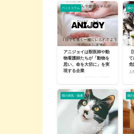
ペットコラム
猫の
2024/9/12
アニジョイは獣医師や動
【
物看護師たちが「動物を
て
思い、命を大切に」を実
危
現する企業
人
と
2024年2月、獣医師の西岡優
場
子さんを中心に設立したアニ
わ
ジョイ。 西岡さんをはじめス
食
猫の病気・健康
猫の
タッフは皆、医療関連の資格
て
とペット栄養学の知識をもつ
こ
プロフェッショナルです。 ご
危
自宅ではわんこ、にゃんこと
の
暮らす愛犬家・愛猫家でもあ
こ
ります。 そんな皆さんが手が
2025/7/17
で
けるお仕事について、話を聞