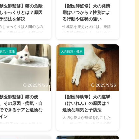
認しておきましょう。 野菜
急度が変わってくるため、緊
獣医師監修】猫の危険
【獣医師監修】犬の発情
果物などの身近なものか
急時に備えて覚えておくと良
しゃっくりとは？原因
期はいつから？性別によ
、調味料や飲料などまで一
いです。 この記事の結論 犬は
予防法を解説
る行動や症状の違い
にしています。 この記事の
人間よりも吐きやすい動物と
のしゃっくりは人間のもの
性成熟を迎えた犬には、発情
論 猫にあげてはいけない食
言われており、過度に心配す
違って音がせず、お腹がピ
の兆候が現れます。はじめて
物を与えると、量に限らず
る必要はない 緊急性の高い嘔
ッピクッと波打つように動
愛犬の発情を見た飼い主さん
に至ることもある 猫にあげ
吐も中にはあるため、何に気
ます。一見分かりにくく、
は、いつもと違う様子に驚い
はいけない食べ物は、野
をつけるべきかを理解してお
や嘔吐と似ているので混同
てしまったこともあるのでは
病気・健康
犬の病気・健康
果物・ ...
く必 ...
てしまうことがあるでしょ
ないでしょうか。 発情は犬の
。 しゃっくりは生理現象な
本能的な症状であり心配はい
で痛みはなく、通常は時間
りませんが、望まない妊娠・
経つと自然に治まるもので
繁殖を避けるためには男の
。 しかし、2～3日経っても
子・女の子双方の飼い主さん
2025/9/26
2025/9/26
らないなど、異常がある場
がお互いに配慮し合う必要が
は病気の症状としてしゃっ
あります。 今回は、犬の発情
獣医師監修】猫の便
【獣医師執筆】犬の痙攣
りがあらわれているの可能
の仕組みやサイクル、発情時
、その原因・病気・自
（けいれん）の原因は？
があります。 こちらの記事
の症状と注意点などを解説し
でできるケアと危険な
危険な病気と予防法
は猫のしゃっくりが起こる
ます。愛犬がはじめての発情
イン
大切な愛犬が痙攣を起こした
因や考えられる病気、予防
を迎える前の飼い主さんは特
ら、焦ってしまいとても心配
猫の様子がいつもと違うと
や止め方について解説して
に、参考にしてみてください
ですよね。 人間であっても目
配になりますよね。特にト
ます。 愛猫が体調を崩して
ね。 この記事の結論 犬にも発
の前で痙攣している人を見た
レ問題は猫の健康問題をそ
るときにすぐに気づいてあ
情期は存在しており、生後6