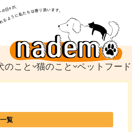
犬のこと
猫のこと
ペットフード
トフード
のお迎え
のお迎え
犬の飼育費・値段
猫の飼育費・値段
なでもごはん
犬の病気・健康
猫の病気・健康
ド
テム
テム
愛犬とお出かけ
愛猫とお出かけ
愛犬とのお別れ
愛猫とのお別れ
わ
に
事一覧