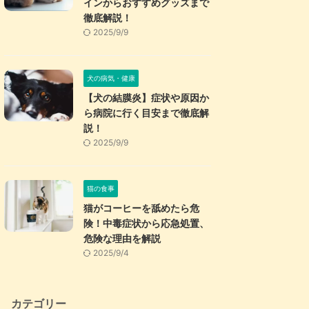
インからおすすめグッズまで
徹底解説！
2025/9/9
犬の病気・健康
【犬の結膜炎】症状や原因か
ら病院に行く目安まで徹底解
説！
2025/9/9
猫の食事
猫がコーヒーを舐めたら危
険！中毒症状から応急処置、
危険な理由を解説
2025/9/4
カテゴリー