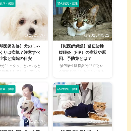
ら焦るもの。それが愛犬とも
病気・健康
猫の病気・健康
まま反映していることが多
れ ...
か月頃から ...
なれば、飼い主さんとしてと
、飼い主さんは注意しなく
ても心配になってしまうもの
はいけません。 今回は猫が
です。 そこで今回は犬の痙攣
秘になる原因と実際の症
について解説しています。痙
、さらに便秘の原因となる
攣が起こったときに考えられ
気について詳しく解説しま
2025/7/7
2025/10/22
る病気や、対処法や予防方法
。 また、便秘を解消する方
についてまとめました。 もし
、便秘を予防するために日
獣医師監修】犬のしゃ
【獣医師解説】猫伝染性
ものときに備えて、愛犬が痙
から心がける方法について
くりは病気？注意すべ
腹膜炎（FIP）の症状や原
攣したときに焦らないため
まとめました。 この記事を
症状と病院の目安
因、予防策とは？
に、飼い主さんも知識をつけ
んで、愛猫の便秘を見逃す
犬が「ヒクッ」といつもと
“猫伝染性腹膜炎”や“FIP”とい
ておきましょう！ この記事の
となく、健康で快適な生活
う呼吸をしており、驚いた
う言葉を耳にしたことがある
結論 犬に痙攣は起こりうるも
送って長生きしてもらいた
験のある飼い主さんも多い
という、猫の飼い主さんも多
ので、犬の意思とは関係なく
ですね。 この記事の結論 猫
しょう。 人間と同様に、犬
いのではないでしょうか。 猫
手足が動いてしまう 痙攣と似
あまり水を飲まない動物
しゃっくりをすることがあ
伝染性腹膜炎は感染・発症を
病気・健康
猫の病気・健康
た症状 ...
、水分不足によって便秘に
ます。 しゃっくりは生理現
してしまうと致死率が極めて
やすい ...
のため基本的には心配する
高く、ほぼ100％亡くなって
要はありませんが、いつも
しまうと言われている恐怖の
違う愛犬の様子は、飼い主
感染症です。 そして、現在の
んとしては心配になります
獣医療でも、猫伝染性腹膜炎
2025/7/7
2025/7/7
ね。 本記事では、犬のしゃ
に対する有効な治療法が確立
くりの原因や対処法・予防
されていないのが実情です。