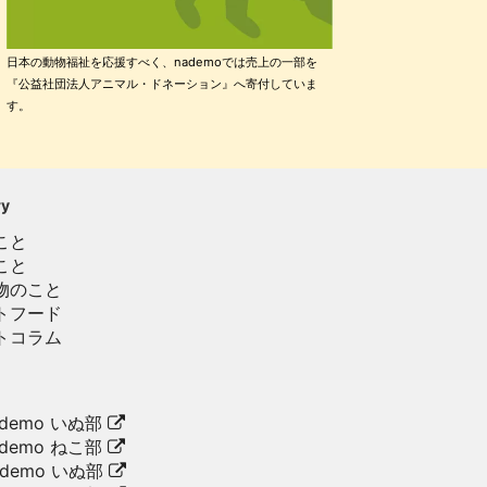
日本の動物福祉を応援すべく、nademoでは売上の一部を
『公益社団法人アニマル・ドネーション』へ寄付していま
す。
ry
こと
こと
物のこと
トフード
トコラム
demo いぬ部
demo ねこ部
ademo いぬ部