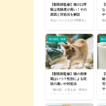
確
きました。 わんこ、にゃんこ
【獣医師監修】猫の口呼
【
や
に「本当にいいものを届けた
吸は危険度が高い！その
な
ら
い」 出典：https://anijoy.site/
原因と対処法を解説
や
覧
設立から3か月余りと発足ほ
犬はハァハァと口で呼吸をし
猫
結
やほやのアニジョイ。2024年
ているのをよく見ますが、猫
と
べ
6月現在、第一号となる製品
はどうでしょうか？猫の場合
ク
死
の準備に追われています。 会
は、口で息をしている様子を
き
て
社を設立したきっかけに ...
みることは、あまりありませ
咳
猫の病気・健康
猫の
菜・
んよね。 猫は基本的に鼻で呼
し
吸をしており、ハァハァと息
う
を切らしているときは体調に
の
問題があるかもしれません。
が
本記事では、猫の口呼吸の原
す
2025/9/3
因や考えられる病気について
治
解説しています。猫と暮らし
合
【獣医師監修】猫の発情
【
ている飼い主さんは、ぜひ最
く
期はいつ？性別による症
秘
後まで読んでみてください
性
状の違いや対処法
宅
ね。 この記事の結論 猫は基本
で
サ
「猫の恋」と言えば、俳句の
的に鼻呼吸のみで、口呼吸を
原
世界では春の季語。立春（2
愛
することはめったにない 猫が
法
月4日か5日）の頃に発情し始
心
口呼吸するときには、呼吸困
い
めた猫の鳴き声を聞くと、昔
イ
難に陥っている可能性もある
い