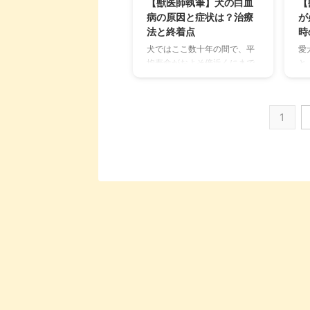
【獣医師執筆】犬の白血
【
るものの、まずは動物病院に
法
病の原因と症状は？治療
が
連れて行くべきかどうか、適
能
法と終着点
時
切な判断が必要。 今回は犬の
の
犬ではここ数十年の間で、平
愛
咳の原因やその対処法、病院
で
均寿命がおよそ倍近くにまで
と
への受診の目安などをわかり
さ
伸びました。これは獣医療の
て
やすく解説しています。 この
ゃ
発達や住環境、フードの質な
で
記事の結論 犬が咳をする原因
ほ
ど生活を取り巻く環境が著し
ら
は生理現 ...
合も
1
く良くなったことなどが、大
事
きく関わっていると言われて
お
います。 平均寿命が伸び、い
単
わゆるシニア期の期間が長く
だ
なることで、愛犬がその生涯
て
のうちにかかってしまう病気
応
の種類も非常に多種多様にな
い
りました。 現在、犬の死因の
知
第一位は“がん”だとされてい
不
ます。今回はそんな“がん”の
き
中でも「白血病」についてど
結
のような病気かやその原因、
と
よくみられる症状、診断方法
変
から治療法について詳しく解
入