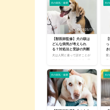
の人は春の訪れを感じたよう
犬の病気・健康
犬の
の
口を半 ...
げら
です。 けれど、室内飼いが増
く
えた現代では、愛猫の大きな
て
声が近所迷惑にならないかと
便
飼い主さんをハラハラさせ、
状
中には発情すると攻撃的にな
病
2025/7/7
る子も…。 そこで今回は、愛
す
猫も飼い主さんも安心して幸
法
【獣医師監修】犬の咳は
【
せに暮らすための、猫の発情
頃
どんな病気が考えられ
っ
に関する知識と対処法につい
も
る？対処法と受診の判断
き
てお届けします。 この記事の
読
犬は人間と違って話すことが
愛
結論 猫の発情期は日照時間が
こ
できません。だからこそ、愛
違
長い時期に訪れるため、春か
を
犬が咳をしていると、その咳
経
ら夏にかけて発情期になる 猫
い
が生理現象で心配のないもの
で
の発情周期は平均2〜3週間
は
なのか、何かの病気が隠れて
も
犬の病気・健康
犬の
で、 ...
で
いるのか…心配になりますよ
り
なり
ね。 様子を見ていいものもあ
象
れば、緊急を要する咳をして
必
いる場合もありますので、事
と
前に把握しておくと安心で
さ
2025/9/29
す。 最終判断は専門家である
よ
獣医師の指示を仰ぐ必要はあ
っ