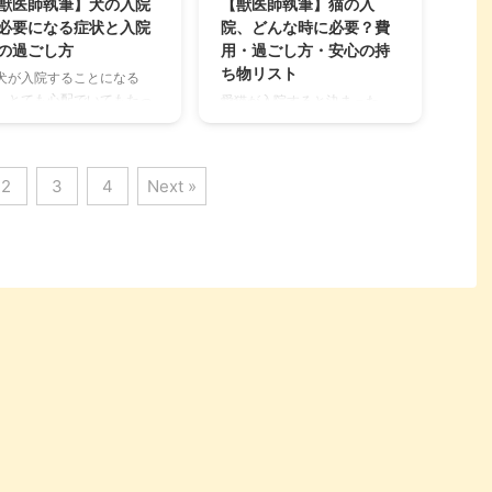
獣医師執筆】犬の入院
【獣医師執筆】猫の入
をご紹介します。 病気の可
今回はそんな猫伝染性腹膜炎
必要になる症状と入院
院、どんな時に必要？費
性がある危険なしゃっくり
という病気について詳しく解
の過ごし方
用・過ごし方・安心の持
見分け方も解説しているの
説します。 この記事の結論 猫
ち物リスト
犬が入院することになる
、ぜひ参考にしてみてくだ
伝染性腹膜炎（FIP）に感染&
、とても心配でいてもたっ
愛猫が入院すると決まった
い。 この記事の結論 犬のし
発症すると、ほぼ100％亡く
もいられないと思います。
ら、とても心配でいてもたっ
っくりの原因は生理現象の
なってしまう危険な感染症 現
はそもそも、どんな状況な
てもいられないと思います。
かに、病気の症状である場
在のと ...
ば入院が必要になるのか、
入院中は飼い主さんの目が届
 ...
2
3
4
Next »
前の準備も踏まえて知って
かないところにいることにな
きたいところでしょう。 簡
るため、それが動物病院であ
に冷静ではいられない状況
っても心配なものです。 ま
からこそ、事前知識を入れ
た、急遽入院になったとした
おき、焦らずスムーズに対
ら、何を用意しておくべきな
できるようにしておくと良
のか？と焦ることもあるでし
です。 入院について事前に
ょう。 そこで今回は入院につ
っておくことで、少しでも
いて事前に知っておくこと
安を取り除くお手伝いがで
で、少しでも不安を取り除く
れば幸いです。 この記事の
お手伝いができれば幸いで
論 入院が必要になるケース
す。 この記事の結論 猫の入院
は、安静が必要なときや急
が必要になるケースは、主に
する可能性があるときなど
症状の悪化や急変が想定され
院施設には3種類あり、
るとき 入院施設は主に「一般