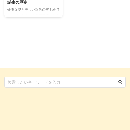
誕生の歴史
優雅な姿と美しい銀色の被毛を持
つ「バーミラ」をご存知ですか？
バーミーズとチンチラ・ペルシャ
の交配によって誕生したこの猫種
は、その名前の由来も両親種から
来ています。 2003年頃までは欧
米各国で人気を集め、数多く輸出
されていたバーミラですが、日本
ではまだ比較的新しい存在です。
この記事では魅力的なバーミラの
性格や特徴、適切な飼い方、そし
て誕生の歴史について詳しくご紹
介します。 この記事の結論 バー
ミラは1981年生まれの猫種で、
シルバーの被毛とマスカラライン
が特徴的 穏やかで留守番が得意
だが、鳴き声が大きい ...