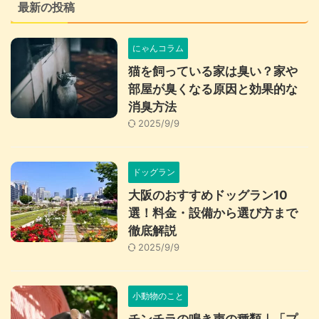
最新の投稿
にゃんコラム
猫を飼っている家は臭い？家や
部屋が臭くなる原因と効果的な
消臭方法
2025/9/9
ドッグラン
大阪のおすすめドッグラン10
選！料金・設備から選び方まで
徹底解説
2025/9/9
小動物のこと