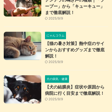
チンチラの鳴き声の種類｜「プ
ープー」から「キューキュー」
まで徹底解説！
2025/9/9
にゃんコラム
【猫の暑さ対策】熱中症のサイ
ンからおすすめグッズまで徹底
解説！
2025/9/9
犬の病気・健康
【犬の結膜炎】症状や原因から
病院に行く目安まで徹底解説！
2025/9/9