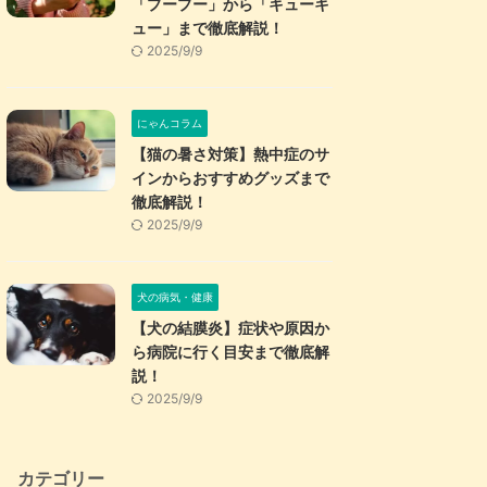
「プープー」から「キューキ
ュー」まで徹底解説！
2025/9/9
にゃんコラム
【猫の暑さ対策】熱中症のサ
インからおすすめグッズまで
徹底解説！
2025/9/9
犬の病気・健康
【犬の結膜炎】症状や原因か
ら病院に行く目安まで徹底解
説！
2025/9/9
カテゴリー