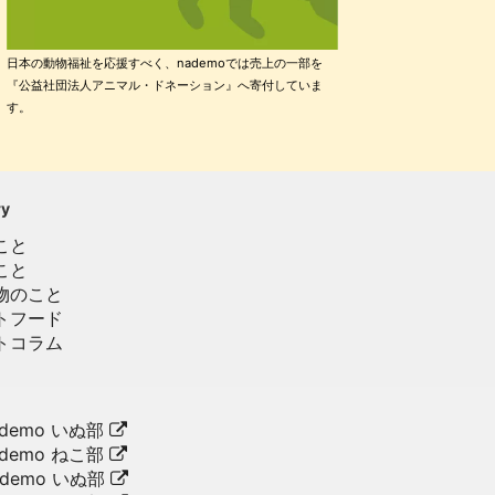
日本の動物福祉を応援すべく、nademoでは売上の一部を
『公益社団法人アニマル・ドネーション』へ寄付していま
す。
ry
こと
こと
物のこと
トフード
トコラム
demo いぬ部
demo ねこ部
ademo いぬ部