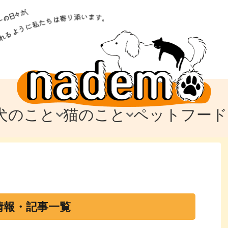
犬のこと
猫のこと
ペットフード
トフード
のお迎え
のお迎え
犬の飼育費・値段
猫の飼育費・値段
なでもごはん
犬の病気・健康
猫の病気・健康
ド
テム
テム
愛犬とお出かけ
愛猫とお出かけ
愛犬とのお別れ
愛猫とのお別れ
わ
に
情報・記事一覧