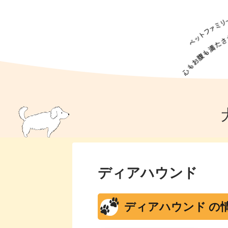
犬の食事
猫の食事
ドッグフード
犬種
猫種
キャッ
犬
猫
犬のこと
猫のこと
ペットフー
犬のしつけ
猫のしつけ
犬のアイ
猫のアイ
ディアハウンド
ディアハウンド の