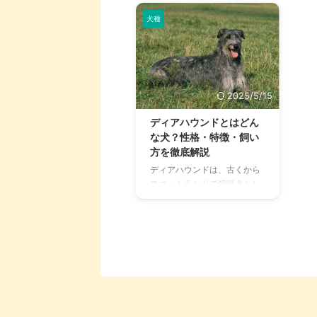
犬種
2025/5/15
ディアハウンドとはどん
な犬？性格・特徴・飼い
方を徹底解説
ディアハウンドは、古くから
スコットランドで狩猟犬とし
て活躍してきた優雅な大型犬
です。 細身で気品あふれる見
た目とは裏腹に、温和で愛情
深い性格を持ち、家庭犬とし
ても人気が高まりつつありま
す。 本記事では、ディアハウ
ンドの基本情報から性格や飼
い方、迎える際の注意点まで
を網羅的にご紹介。 ディアハ