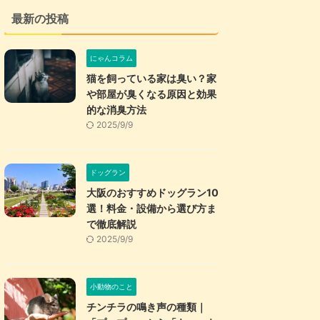
最新の投稿
にゃんコラム
猫を飼っている家は臭い？家
や部屋が臭くなる原因と効果
的な消臭方法
2025/9/9
ドッグラン
大阪のおすすめドッグラン10
選！料金・設備から選び方ま
で徹底解説
2025/9/9
小動物のこと
チンチラの鳴き声の種類｜