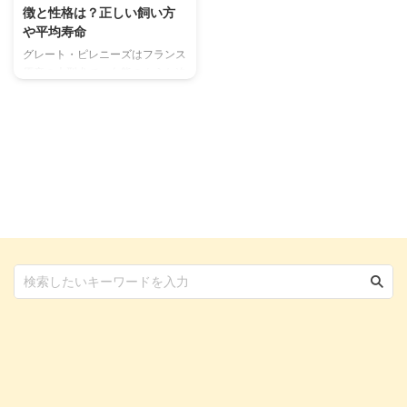
徴と性格は？正しい飼い方
や平均寿命
グレート・ピレニーズはフランス
原産の大型犬で、白熊のような迫
力のある見た目と、従順で穏やか
な性格が魅力の犬種です。 ピレ
ネー山脈の極寒の地で牧羊犬とし
て働いていた歴史と、その見た目
から、「ピレネーの生きた雪のか
たまり」と形容されています。
あくまで大型犬なので、日本で飼
う際には事前の知識はもちろん、
大型犬を飼う上での飼い方を理解
しておく必要があります。 グレ
ート・ピレニーズに興味があると
いう人はもちろん、大型犬を飼う
上で必要なポイントについても詳
しくご紹介しています。 この記
事の結論 根気強い性格で賢く飼
...