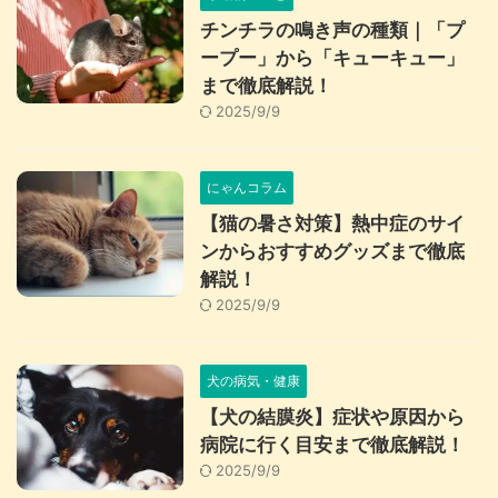
チンチラの鳴き声の種類｜「プ
ープー」から「キューキュー」
まで徹底解説！
2025/9/9
にゃんコラム
【猫の暑さ対策】熱中症のサイ
ンからおすすめグッズまで徹底
解説！
2025/9/9
犬の病気・健康
【犬の結膜炎】症状や原因から
病院に行く目安まで徹底解説！
2025/9/9