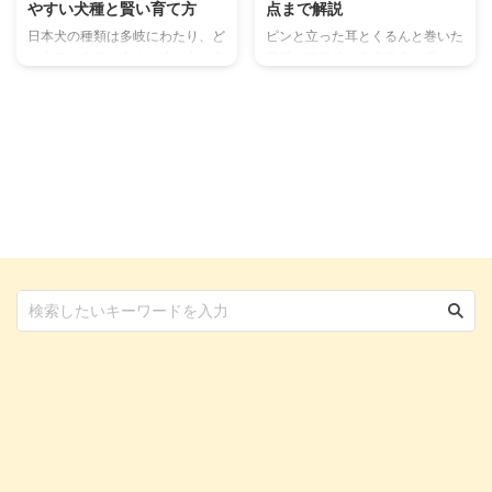
やすい犬種と賢い育て方
点まで解説
日本犬の種類は多岐にわたり、ど
ピンと立った耳とくるんと巻いた
の犬種が自分に合うか迷う方も多
尻尾が特徴的な北海道犬。厳しい
いでしょう。 この記事では、柴
自然環境で育まれた力強い体と、
犬から秋田犬まで、天然記念物に
飼い主には忠実なその姿から、天
も指定される日本犬の種類をサイ
然記念物にも指定されています。
ズ別に徹底解説。 それぞれの性
ソフトバンクのCMでおなじみの
格や飼いやすさ、賢い育て方のコ
「お父さん犬」のモデルとしても
ツ、迎える準備まで網羅的にご紹
有名ですね。しかし、「北海道犬
介します。 あなたに最適な日本
はどんな性格？」「飼育する上で
犬を見つけ、共に豊かな生活を始
気をつけることは？」といった疑
めるための具体的な知識とヒント
問を持つ方も多いのではないでし
が得られます。 この記事の結論
ょうか。 この記事では、北海道
日本犬は日本の風土で育まれ、
犬の性格や特徴、適切な飼い方、
人々の生活に寄り添ってきた犬た
健康管理のポイントまで、飼い主
ち 日本犬の定義は、一般的に
さんが知りたい情報をすべてまと
「日本犬標準」という基準によっ
めました。北海道犬との暮らしを
て決まっている 国の天然記念物
より豊かにするために、ぜひ参 ...
と ...