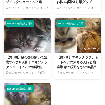
ゾチックショートヘア達
お悩み解決&対策グッズ
エキゾチックショートヘアは、ぶ
エキゾチックショートヘアは、
さかわ猫の代表格。面白い顔つき
『目鼻の汚れ』や『抜け毛・毛
や、愉快な姿の猫の写真を見てい
玉』が気になる猫種。 日々のお
るだけで、癒される方は多いと思
手入れでお悩みの方や、良い対策
nademo編集部の日常
nademo編集部の日常
います。 そこで、筆者の愛猫や
方法を探している方は多いでしょ
里子たちのご紹介を兼ねて、ユニ
う。 筆者は、エキゾチックショ
ークで笑えるエキゾチックショー
ートヘアを育てること6匹目。特
トヘアの写真を集めてみました。
にロングヘアーの愛猫たちには手
おふざけコメントを添えています
を焼くことも多く、試行錯誤して
2025/4/4
2025/4/4
が、どうぞご容赦ください。猫好
きました。 そこで本記事では、
きの皆様にとって、幸せなひとと
エキゾチックショートヘアに最適
【第3回】猫の多頭飼いで注
【第2回】エキゾチックショ
きをお過ごしいただければ嬉しく
な猫用品や、筆者自身が実際に利
意すべき6項目｜エキゾチッ
ートヘアの赤ちゃん猫と出
思います。 ぶさかわ猫の特徴や
用している便利グッズについてご
クショートヘアの経験談
産準備で必要なもの10品目
生態を写真で解説 ぶさかわ猫は
紹介します。 これからエキゾチ
愛猫の気持ちを察して、「1匹じ
「妊娠や出産ってどうなの？」
どんな暮らしをしているのか、気
ックショートヘアをお迎えする方
ゃ寂しいよね？」「兄弟姉妹は一
「赤ちゃんはどんな感じ？」と、
になる方は多いと思います。 そ
も、ぜひ参考になさってくださ
緒がいいよね？」と、複数のお迎
エキゾチックショートヘアの母猫
こで、子猫から成猫まで、成長 ...
い。 エキゾチックショートヘア
えや産まれた子猫たちのお世話を
や赤ちゃんについて、気になる方
の飼育 ...
nademo編集部の日常
したい方もいらっしゃるでしょ
もいらっしゃるでしょう。 エキ
う。 現在4匹のエキゾチックショ
ゾチックショートヘアは、難産や
ートヘアと暮らす筆者は、まさに
死産といったトラブルが起こりや