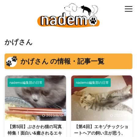
かげさん
かげさん の情報・記事一覧
nademo編集部の日常
nademo編集部の日常
2023/8/15
2025/4/4
【第5回】ぶさかわ猫の写真
【第4回】エキゾチックショ
特集！面白い&癒されるエキ
ートヘアの飼い主が思う、