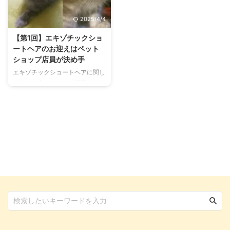
そういったタイプ。個性的な愛猫
すい傾向があり、無事に出産して
たちの姿には幸せを感じます。
も赤ちゃんが育ちにくい場合があ
2025/4/4
しかし、2匹以上の多頭飼いには
ります。 そこで、本記事ではエ
それなりの苦難があるのも事実で
キゾチックショートヘアの出産準
【第1回】エキゾチックショ
す。 そこで、エキゾチックショ
備から赤ちゃんの育て方までご紹
ートヘアのお迎えはペット
ートヘアがかかった病気など、私
介しますので、ぜひお役立てくだ
ショップ店員が決め手
自身の経験談をご紹介しますの
さい。 エキゾチックショートヘ
エキゾチックショートヘアに関し
で、よろしければ参考になさって
アの交配と妊娠 普段は物静かな
て、「出会いは？」「飼育はど
ください。 エキゾチックショー
エキゾチックショートヘアです
う？」と、ペットショップが教え
トヘアが多頭飼いに向いている理
が、生後6ヶ月～1年ぐらいで発情
てくれない『飼い主の本音』が気
由 ...
期 ...
になるでしょう。 あまり知られ
ていませんが、エキゾチックショ
ートヘアには『芸を覚える』賢さ
があるのをご存知でしょうか？
不細工な表情や、警戒心なくお腹
を見せて床に寝転がる姿など、ユ
ーモアな見た目や性格に癒しを感
じる方は多いと思いますが、他に
も魅力的な要素はたくさん。 そ
こで、エキゾチックショートヘア
6匹と暮らしてきた筆者のエピソ
ードや実際の生活ぶりをご紹介し