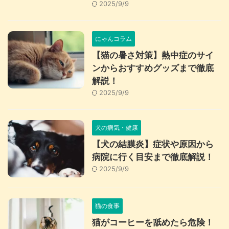
2025/9/9
にゃんコラム
【猫の暑さ対策】熱中症のサイ
ンからおすすめグッズまで徹底
解説！
2025/9/9
犬の病気・健康
【犬の結膜炎】症状や原因から
病院に行く目安まで徹底解説！
2025/9/9
猫の食事
猫がコーヒーを舐めたら危険！