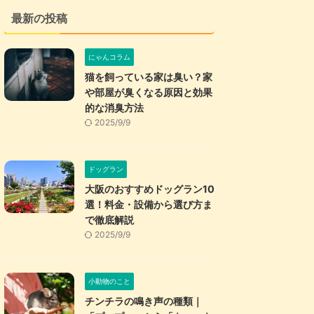
最新の投稿
にゃんコラム
猫を飼っている家は臭い？家
や部屋が臭くなる原因と効果
的な消臭方法
2025/9/9
ドッグラン
大阪のおすすめドッグラン10
選！料金・設備から選び方ま
で徹底解説
2025/9/9
小動物のこと
チンチラの鳴き声の種類｜