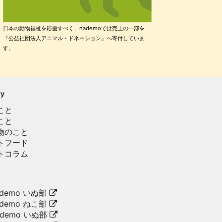
日本の動物福祉を応援すべく、nademoでは売上の一部を
『公益社団法人アニマル・ドネーション』へ寄付していま
す。
ry
こと
こと
物のこと
トフード
トコラム
demo いぬ部
demo ねこ部
ademo いぬ部