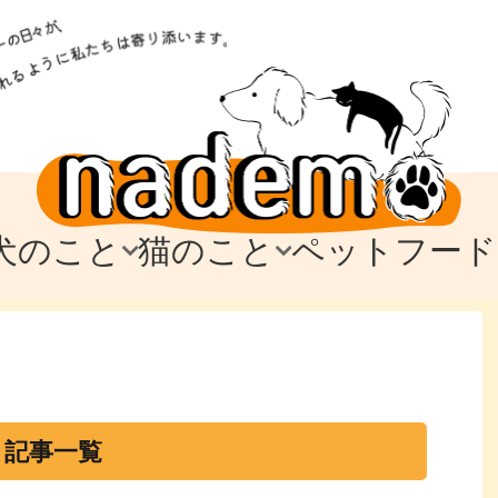
犬のこと
猫のこと
ペットフード
トフード
のお迎え
のお迎え
犬の飼育費・値段
猫の飼育費・値段
なでもごはん
犬の病気・健康
猫の病気・健康
ド
テム
テム
愛犬とお出かけ
愛猫とお出かけ
愛犬とのお別れ
愛猫とのお別れ
わ
に
・記事一覧