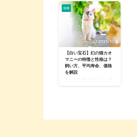
猫種
2025/10/4
【白い宝石】幻の猫カオ
マニーの特徴と性格は？
飼い方、平均寿命、価格
を解説
あまり個体数の存在しない猫
種は世界中にたくさんいます
が、今回ご紹介するカオマニ
ーもその一種。 カオマニーは
個体数が少ないというだけで
なく、その影響もあって生体
価格の高さでも知られていま
す。 希少価値が高いだけあっ
て知られていることもまだ少
ないですが、魅力たっぷりの