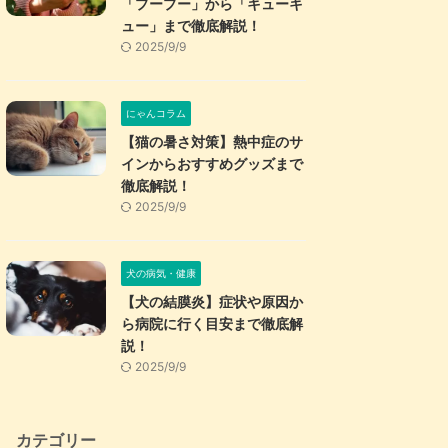
「プープー」から「キューキ
ュー」まで徹底解説！
2025/9/9
にゃんコラム
【猫の暑さ対策】熱中症のサ
インからおすすめグッズまで
徹底解説！
2025/9/9
犬の病気・健康
【犬の結膜炎】症状や原因か
ら病院に行く目安まで徹底解
説！
2025/9/9
カテゴリー