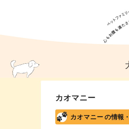
犬の食事
猫の食事
ドッグフード
犬種
猫種
キャッ
犬
猫
犬のこと
猫のこと
ペットフー
犬のしつけ
猫のしつけ
犬のアイ
猫のアイ
カオマニー
カオマニー の情報