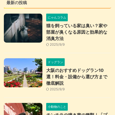
最新の投稿
にゃんコラム
猫を飼っている家は臭い？家や
部屋が臭くなる原因と効果的な
消臭方法
2025/9/9
ドッグラン
大阪のおすすめドッグラン10
選！料金・設備から選び方まで
徹底解説
2025/9/9
小動物のこと