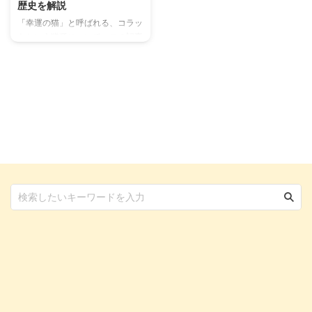
歴史を解説
「幸運の猫」と呼ばれる、コラッ
トという猫種について、この記事
では詳しくまとめました。 日本
ではそれほど馴染みはありません
が、実は500年以上もの歴史を持
つ猫種です。 なかなか知られて
いないにもかかわらず、長い歴史
を持つ猫種というだけで、興味を
そそられるのではないでしょう
か。 容姿・性格ともに魅力たっ
ぷりなコラットについて、お迎え
のポイントなどをご紹介するの
で、ぜひ参考にしてみてください
ね。 この記事の結論 コラットは
「幸運の猫」と呼ばれているタイ
原産の猫種 ハート型の頭とシル
バーの被毛がチャームポイント ...