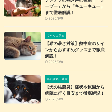
チンチラの鳴き声の種類｜「プ
ープー」から「キューキュー」
まで徹底解説！
2025/9/9
にゃんコラム
【猫の暑さ対策】熱中症のサイ
ンからおすすめグッズまで徹底
解説！
2025/9/9
犬の病気・健康
【犬の結膜炎】症状や原因から
病院に行く目安まで徹底解説！
2025/9/9