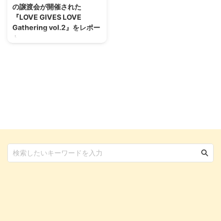
の譲渡会が開催された
『LOVE GIVES LOVE
Gathering vol.2』をレポー
ト
2023年12月に開催された
『LOVE GIVES LOVE
Gathering』のvol.2となる今回
は、真夏の7月に開催されまし
た。 その中でも今回は、犬猫兼
用で食べられる有機の猫草栽培セ
ットを販売する、Planners（プラ
ンナーズ）のプロジェクトを取
材。 「愛犬、愛猫に少しでも良
いものを与えたい」という飼い主
さんは増えており、安心できる食
材選びは重要です。 そんな中で
もPlannersの有機の猫草栽培キッ
ト「nekokusa」は、自分で育て
て与えられる猫草栽培キットにな
っています。 LOVE GI ...