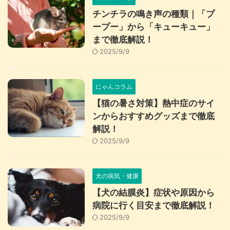
チンチラの鳴き声の種類｜「プ
ープー」から「キューキュー」
まで徹底解説！
2025/9/9
にゃんコラム
【猫の暑さ対策】熱中症のサイ
ンからおすすめグッズまで徹底
解説！
2025/9/9
犬の病気・健康
【犬の結膜炎】症状や原因から
病院に行く目安まで徹底解説！
2025/9/9