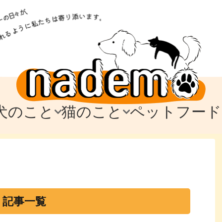
犬のこと
猫のこと
ペットフード
トフード
のお迎え
のお迎え
犬の飼育費・値段
猫の飼育費・値段
なでもごはん
犬の病気・健康
猫の病気・健康
ド
テム
テム
愛犬とお出かけ
愛猫とお出かけ
愛犬とのお別れ
愛猫とのお別れ
わ
に
・記事一覧