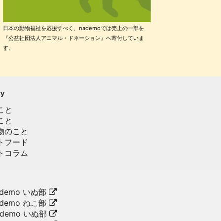
日本の動物福祉を応援すべく、nademoでは売上の一部を
『公益社団法人アニマル・ドネーション』へ寄付していま
す。
ry
こと
こと
物のこと
トフード
トコラム
demo いぬ部
demo ねこ部
ademo いぬ部