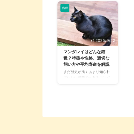
猫種
2025/9/22
マンダレイはどんな猫
種？特徴や性格、適切な
飼い方や平均寿命を解説
まだ歴史が浅くあまり知られ
ていない猫種でもあるマンダ
レイ。出会える機会が少ない
からこそ魅力を知る機会が少
なく、どんな子なのか知りた
い！という人も多いはず。 実
はマンダレイは人懐っこくフ
レンドリーな性格をしてお
り、さまざまな魅力を持って
います。この記事では、マン
ダレイの魅力や歴史などにつ