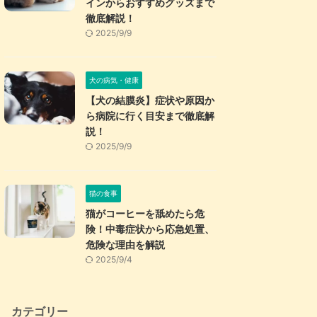
インからおすすめグッズまで
徹底解説！
2025/9/9
犬の病気・健康
【犬の結膜炎】症状や原因か
ら病院に行く目安まで徹底解
説！
2025/9/9
猫の食事
猫がコーヒーを舐めたら危
険！中毒症状から応急処置、
危険な理由を解説
2025/9/4
カテゴリー