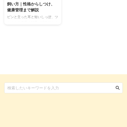
飼い方｜性格からしつけ、
健康管理まで解説
ピンと立った耳と短いしっぽ、ツ
ヤのある漆黒の被毛が特徴的なミ
ニチュア・ピンシャー。その精悍
な見た目から「小さなドーベルマ
ン」とも呼ばれています。 しか
し、その見た目とは裏腹に、非常
に遊び好きで甘えん坊な一面も持
ち合わせています。 この記事で
は、ミニチュア・ピンシャーの知
られざる性格や、飼い主さんが知
っておきたい日常のケア、健康管
理のポイントまで、あらゆる情報
をまとめました。 ミニチュア・
ピンシャーとの暮らしをより楽し
く、そして安全なものにするため
に、ぜひ参考にしてください。
この記事の結論 家族に対しては
...