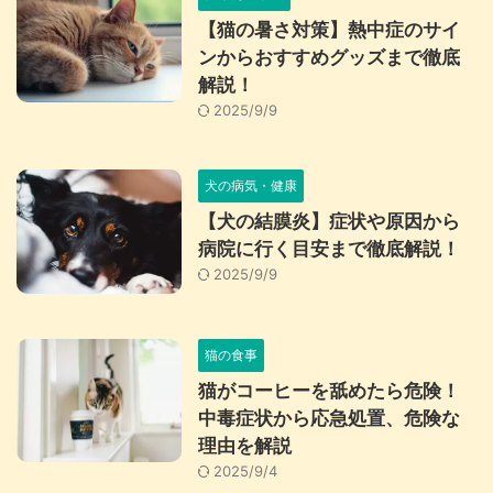
【猫の暑さ対策】熱中症のサイ
ンからおすすめグッズまで徹底
解説！
2025/9/9
犬の病気・健康
【犬の結膜炎】症状や原因から
病院に行く目安まで徹底解説！
2025/9/9
猫の食事
猫がコーヒーを舐めたら危険！
中毒症状から応急処置、危険な
理由を解説
2025/9/4