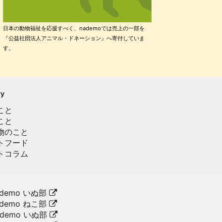
日本の動物福祉を応援すべく、nademoでは売上の一部を
『公益社団法人アニマル・ドネーション』へ寄付していま
す。
ry
こと
こと
物のこと
トフード
トコラム
demo いぬ部
demo ねこ部
ademo いぬ部