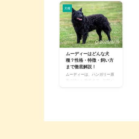
犬種
2025/8/19
ムーディーはどんな犬
種？性格・特徴・飼い方
まで徹底解説！
ムーディーは、ハンガリー原
産の珍しい牧羊犬で、知能が
高く作業能力に優れた犬種と
して注目されています。 日本
ではまだあまり知られていま
せんが、ヨーロッパを中心に
作業犬や家庭犬として人気が
あり、愛好家の間でじわじわ
と人気が高まっています。 本
記事では、ムーディーの基本
的な特徴から性格、飼い方、