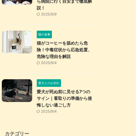
ら病院に行く目安まで徹底解
説！
2025/9/9
猫の食事
猫がコーヒーを舐めたら危
険！中毒症状から応急処置、
危険な理由を解説
2025/9/4
愛犬とのお別れ
愛犬が死ぬ前に見せる7つの
サイン｜看取りの準備から後
悔しない過ごし方
2025/9/4
カテゴリー