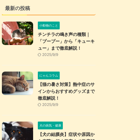
最新の投稿
小動物のこと
チンチラの鳴き声の種類｜
「プープー」から「キューキ
ュー」まで徹底解説！
2025/9/9
にゃんコラム
【猫の暑さ対策】熱中症のサ
インからおすすめグッズまで
徹底解説！
2025/9/9
犬の病気・健康
【犬の結膜炎】症状や原因か