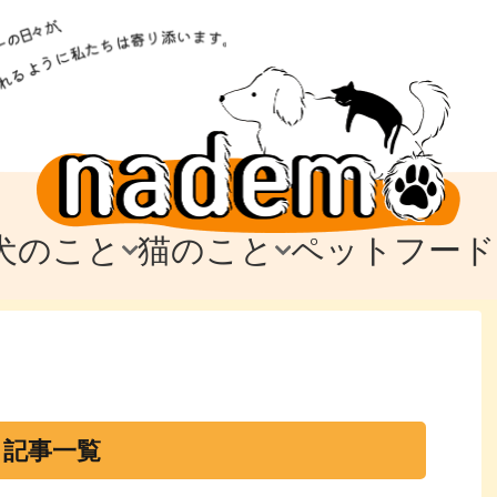
犬のこと
猫のこと
ペットフード
トフード
のお迎え
のお迎え
犬の飼育費・値段
猫の飼育費・値段
なでもごはん
犬の病気・健康
猫の病気・健康
ド
テム
テム
愛犬とお出かけ
愛猫とお出かけ
愛犬とのお別れ
愛猫とのお別れ
わ
に
・記事一覧