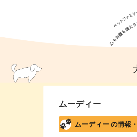
犬の食事
猫の食事
ドッグフード
犬種
猫種
キャッ
犬
猫
犬のこと
猫のこと
ペットフー
犬のしつけ
猫のしつけ
犬のアイ
猫のアイ
ムーディー
ムーディー の情報