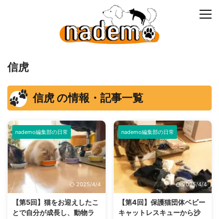
信虎
信虎 の情報・記事一覧
nademo編集部の日常
nademo編集部の日常
2025/4/4
2025/4/4
【第5回】猫をお迎えしたこ
【第4回】保護猫団体ベビー
とで自分が成長し、動物ラ
キャットレスキューから沙