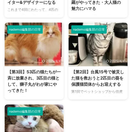
イター&デザイナーになる
羅がやってきた・大人猫の
魅力にハマる
これまで4回にわたって、4匹の
猫をわが家にお迎えした経緯を書
第3話まで、1匹目の信虎をペッ
きました。 最後の5回目では、4
トショップから。2匹目の葵と3
匹の猫を通して私自身が得たも
匹目の獅子丸を保護猫団体ラフス
nademo編集部の日常
nademo編集部の日常
の、成長したこと、変わったこと
ペースからお迎えした話を書きま
を、書いてみます。 猫を通し
した。 4匹目の沙羅は保護猫団体
て、猫友、保護猫団体の方、動物
ベビーキャットレスキューからや
に関わる方と知り合う機会が増え
ってきました。 沙羅は奇遇に
ました。自分を助けてくれる人に
も、2匹目の葵と同じ悪徳繁殖業
2025/4/4
2025/4/4
も大変恵まれて、今のわたしの人
者から保護された猫。 8歳くらい
間関係は猫を中心にまわり、広が
の大人の猫で、保護されたときに
【第3回】53匹の猫たちが一
【第2回】台風15号で被災し
っています。 愛猫を自宅にお迎
はボロボロの状態でしたが、健気
斉に放棄され、3匹目の猫と
た猫を救おうと2匹目の葵を
えしてから変わったこと 1匹目の
でとっても甘えん坊な沙羅を、溺
して、獅子丸がわが家にや
保護猫団体からお迎えする
信虎（右のふとん）はやはり一番
愛しています。 沙羅をお迎えす
ってきた！
第1回でペットショップから信虎
エラい。長男として、残り3匹を
るまで悩んだこと 2匹目にお迎え
をお迎えするまでの経緯を書きま
第1話で1匹目の信虎をペットショ
監督指導、点呼中？ くわしい経
した葵（左）と、4匹目の沙羅
した。 ペットショップの裏側、
ップから、第2話で2匹目の葵を
緯は第4話までに書きましたが、
は、同じ劣悪繁殖場から別の保護
というようなものを調べてから
保護猫団体ラフスペース（東京都
...
団体を経由してわが家で再会 ...
nademo編集部の日常
は、次にお迎えするなら保護猫に
調布市）からお迎えした話を書き
しようとは思っていましたが、先
ました。 わが家の3匹目の獅子丸
住猫との相性が合わない場合など
は、繁殖業者が53匹の猫を一斉