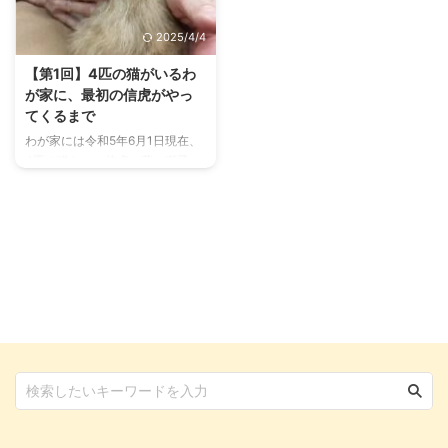
を考えて、踏み切れないでいま
に放棄したためにやって来まし
す。 そこに台風15号がきっかけ
た。 53匹一斉に放棄されたうち
2025/4/4
で、2匹目の葵が保護猫団体から
の一匹だった獅子丸をお迎えする
やってきます。 2匹目の愛猫・葵
東京都調布の保護猫団体ラフスペ
【第1回】4匹の猫がいるわ
を迎え入れる決意をしたきっかけ
ースでは、人間の都合で放棄され
が家に、最初の信虎がやっ
1匹目の信虎を平成30（2018
た猫たちを保護しています。 2匹
てくるまで
年）1月にお迎えしてから、暮ら
目の葵は悪質な繁殖業者のところ
わが家には令和5年6月1日現在、
しはとても幸せでした。 子猫と
からラフスペースに保護された猫
4匹の猫たち、信虎、葵、獅子
いうのは本当に目を離せず、子供
でした。 葵を飼いはじめて1年ほ
丸、沙羅、です。 それぞれの子
を授からなかったわたしは、 ...
どしたころに「53匹の猫が一斉
をお迎えするまでのストーリーを
に放棄されて困ってい ...
まとめてみます。第1話は1匹目の
信虎くんです。 愛猫4匹の簡単な
プロフィール紹介 信虎…平成
30（2018）年1月、ペットショ
ップからお迎え 葵…令和元
（2019）年10月、保護猫団体ラ
フスペース（東京都調布市）から
お迎え 獅子丸…令和2（2020）
年7月、同保護猫団体ラフスペー
ス（東京都調布市）からお迎え
沙羅…令和4（2022）年2月、保
護猫団体ベビーキャットレスキュ