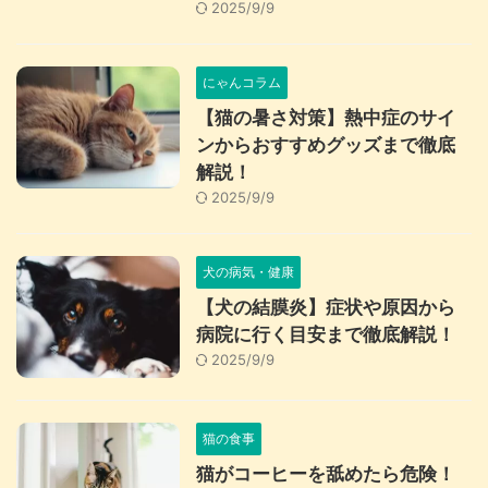
2025/9/9
にゃんコラム
【猫の暑さ対策】熱中症のサイ
ンからおすすめグッズまで徹底
解説！
2025/9/9
犬の病気・健康
【犬の結膜炎】症状や原因から
病院に行く目安まで徹底解説！
2025/9/9
猫の食事
猫がコーヒーを舐めたら危険！