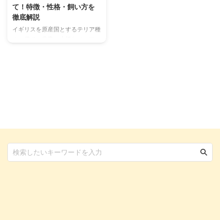
て！特徴・性格・飼い方を
徹底解説
イギリスを原産国とするテリア種
の一種で、非常に小柄なノーフォ
ーク・テリア。 小柄ながらも小
動物を執拗に追いかけるその姿か
ら、『原野の小悪魔』という二つ
名があるほどの犬種です。 今回
はそんな魅力的でありながら、ど
こか怖さも感じられるノーフォー
ク・テリアについてまとめまし
た。 この記事の結論 ノーフォー
ク・テリアは、ノーリッチ・テリ
アの折れ耳犬種のこと 体は小さ
いながらも、勇敢な性格で好奇心
旺盛な犬種 スタミナが豊富なの
で、長めの散歩やおもちゃ遊びを
取り入れる 被毛はとても硬いコ
ートになっているため、適度なブ
...