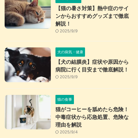
【猫の暑さ対策】熱中症のサイ
ンからおすすめグッズまで徹底
解説！
2025/9/9
犬の病気・健康
【犬の結膜炎】症状や原因から
病院に行く目安まで徹底解説！
2025/9/9
猫の食事
猫がコーヒーを舐めたら危険！
中毒症状から応急処置、危険な
理由を解説
2025/9/4