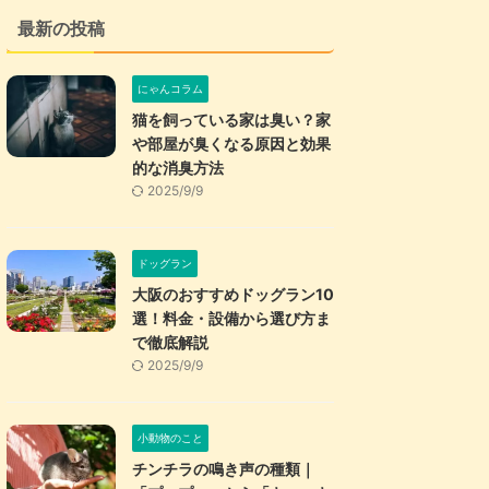
最新の投稿
にゃんコラム
猫を飼っている家は臭い？家
や部屋が臭くなる原因と効果
的な消臭方法
2025/9/9
ドッグラン
大阪のおすすめドッグラン10
選！料金・設備から選び方ま
で徹底解説
2025/9/9
小動物のこと
チンチラの鳴き声の種類｜