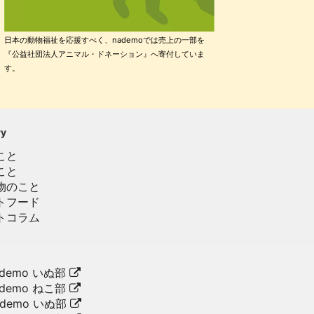
日本の動物福祉を応援すべく、nademoでは売上の一部を
『公益社団法人アニマル・ドネーション』へ寄付していま
す。
ry
こと
こと
物のこと
トフード
トコラム
demo いぬ部
demo ねこ部
ademo いぬ部