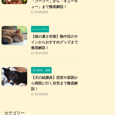
「プープー」から「キューキ
ュー」まで徹底解説！
2025/9/9
にゃんコラム
【猫の暑さ対策】熱中症のサ
インからおすすめグッズまで
徹底解説！
2025/9/9
犬の病気・健康
【犬の結膜炎】症状や原因か
ら病院に行く目安まで徹底解
説！
2025/9/9
カテゴリー