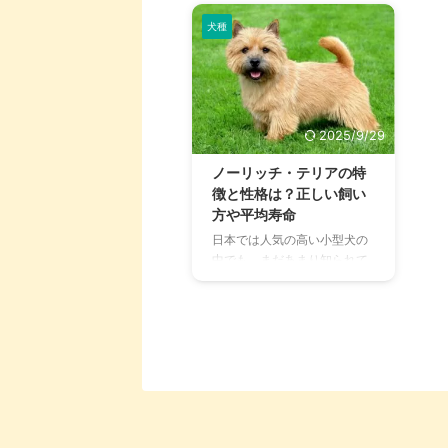
犬種
2025/9/29
ノーリッチ・テリアの特
徴と性格は？正しい飼い
方や平均寿命
日本では人気の高い小型犬の
中でも、まだあまり知られて
いないノーリッチ・テリア。
テリア種は頑固なところもあ
り、なかなか飼っている人も
多くないでしょう。 そんなノ
ーリッチ・テリアの特徴と、
テリア種の適切な飼い方につ
いてまとめてみました。海外
のドッグショーでは数々の賞
を受賞している犬種でもある