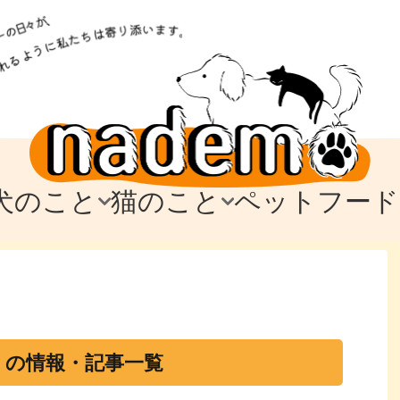
犬のこと
猫のこと
ペットフード
トフード
のお迎え
のお迎え
犬の飼育費・値段
猫の飼育費・値段
なでもごはん
犬の病気・健康
猫の病気・健康
ド
テム
テム
愛犬とお出かけ
愛猫とお出かけ
愛犬とのお別れ
愛猫とのお別れ
わ
に
 の情報・記事一覧