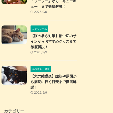
「プープー」から「キューキ
ュー」まで徹底解説！
2025/9/9
にゃんコラム
【猫の暑さ対策】熱中症のサ
インからおすすめグッズまで
徹底解説！
2025/9/9
犬の病気・健康
【犬の結膜炎】症状や原因か
ら病院に行く目安まで徹底解
説！
2025/9/9
カテゴリー