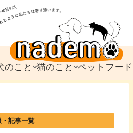
犬のこと
猫のこと
ペットフード
トフード
のお迎え
のお迎え
犬の飼育費・値段
猫の飼育費・値段
なでもごはん
犬の病気・健康
猫の病気・健康
ド
テム
テム
愛犬とお出かけ
愛猫とお出かけ
愛犬とのお別れ
愛猫とのお別れ
わ
に
報・記事一覧