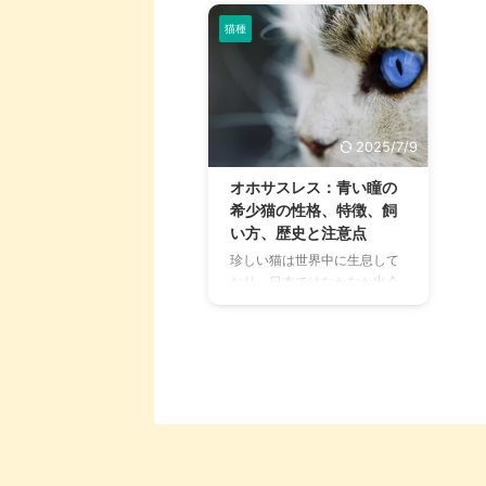
猫種
2025/7/9
オホサスレス：青い瞳の
希少猫の性格、特徴、飼
い方、歴史と注意点
珍しい猫は世界中に生息して
おり、日本ではなかなか出会
えない子もまだまだ非常に多
いです。 そこで今回は、そん
な珍しい猫でもあるオホサス
レスについて、詳しくご紹介
しています。 原産国こそアメ
リカではありますが、名前は
スペイン語でもある『Ojos
azules（青い瞳）』から来て
いる猫です。 どんな特徴を持