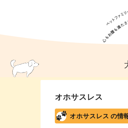
犬の食事
猫の食事
ドッグフード
犬種
猫種
キャッ
犬
猫
犬のこと
猫のこと
ペットフー
犬のしつけ
猫のしつけ
犬のアイ
猫のアイ
オホサスレス
オホサスレス の情