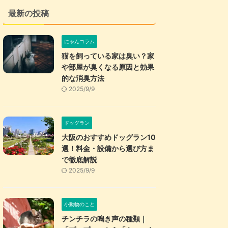
最新の投稿
にゃんコラム
猫を飼っている家は臭い？家
や部屋が臭くなる原因と効果
的な消臭方法
2025/9/9
ドッグラン
大阪のおすすめドッグラン10
選！料金・設備から選び方ま
で徹底解説
2025/9/9
小動物のこと
チンチラの鳴き声の種類｜