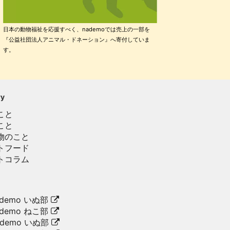
日本の動物福祉を応援すべく、nademoでは売上の一部を
『公益社団法人アニマル・ドネーション』へ寄付していま
す。
ry
こと
こと
物のこと
トフード
トコラム
demo いぬ部
demo ねこ部
ademo いぬ部