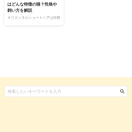
はどんな特徴の猫？性格や
飼い方を解説
オリエンタルショートヘアは比較
的めずらしい猫です。シャムの血
を濃く引いており、体型や性格も
シャムの特性を強く受け継いでい
る猫です。シャムの色違い・変種
ともいえるかもしれません。 鼻
先やシッポなど体の先端にポイン
ト模様を持つシャムと違って、オ
リエンタルショートヘアにはおど
ろくほど多種多様な毛色と模様が
あります。 体型は全体的に筋肉
質で細身、四肢が長い体型。長め
のくさび型の顔にアーモンド型の
大きな目、三角形の大きな耳が印
象的。 シャムと同じようにとて
も頭がよく、活発で遊び好き。優
美で人懐こく、飼い主によくなつ
...