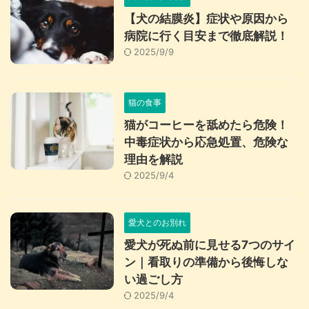
【犬の結膜炎】症状や原因から
病院に行く目安まで徹底解説！
2025/9/9
猫の食事
猫がコーヒーを舐めたら危険！
中毒症状から応急処置、危険な
理由を解説
2025/9/4
愛犬とのお別れ
愛犬が死ぬ前に見せる7つのサイ
ン｜看取りの準備から後悔しな
い過ごし方
2025/9/4