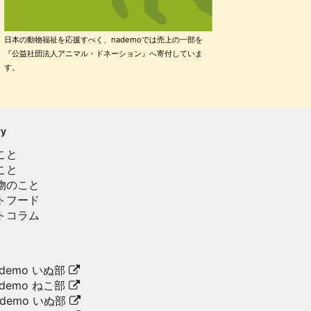
日本の動物福祉を応援すべく、nademoでは売上の一部を
『公益社団法人アニマル・ドネーション』へ寄付していま
す。
ry
こと
こと
物のこと
トフード
トコラム
demo いぬ部
demo ねこ部
ademo いぬ部