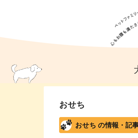
犬の食事
猫の食事
ドッグフード
犬種
猫種
キャッ
犬
猫
犬のこと
猫のこと
ペットフー
犬のしつけ
猫のしつけ
犬のアイ
猫のアイ
おせち
おせち の情報・記