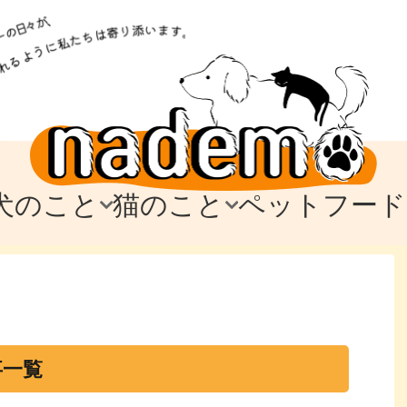
犬のこと
猫のこと
ペットフード
トフード
のお迎え
のお迎え
犬の飼育費・値段
猫の飼育費・値段
なでもごはん
犬の病気・健康
猫の病気・健康
ド
テム
テム
愛犬とお出かけ
愛猫とお出かけ
愛犬とのお別れ
愛猫とのお別れ
わ
に
事一覧