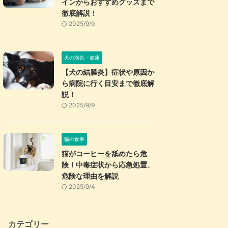
インからおすすめグッズまで
徹底解説！
2025/9/9
犬の病気・健康
【犬の結膜炎】症状や原因か
ら病院に行く目安まで徹底解
説！
2025/9/9
猫の食事
猫がコーヒーを舐めたら危
険！中毒症状から応急処置、
危険な理由を解説
2025/9/4
カテゴリー