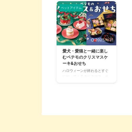
ペットアイテム
2025/1/31
愛犬・愛猫と一緒に楽し
むペテモのクリスマスケ
ーキ&おせち
ハロウィーンが終わるとすぐ
にやってくるクリスマス。そ
してその数日後には、大晦日
にお正月。 この時期はイベン
トごとが満載である一方、愛
犬・愛猫たちと一緒に楽しむ
には限度があるもの。 そんな
中、ペテモを運営するイオン
ペットから、愛犬・愛猫たち
も食べられるスペシャルアイ
テムが登場！ 飼い主さんのク