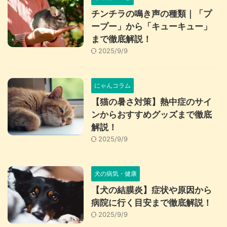
チンチラの鳴き声の種類｜「プ
ープー」から「キューキュー」
まで徹底解説！
2025/9/9
にゃんコラム
【猫の暑さ対策】熱中症のサイ
ンからおすすめグッズまで徹底
解説！
2025/9/9
犬の病気・健康
【犬の結膜炎】症状や原因から
病院に行く目安まで徹底解説！
2025/9/9