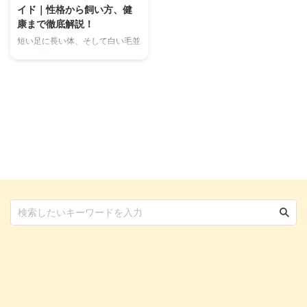
イド｜性格から飼い方、健
康まで徹底解説！
短い足に長い体、そして白い毛並
みが特徴のシーリハム・テリア。
その愛らしい見た目からは想像で
きないほど、陽気で勇敢、そして
賢い性格を持っています。 しか
し、「シーリハム・テリアってど
んな犬種？」「飼いやすいの？」
といった疑問をお持ちの方も多い
のではないでしょうか。 この記
事では、シーリハム・テリアの知
られざる魅力から、一緒に楽しく
暮らすための飼い方、しつけのコ
ツ、健康管理のポイントまで、あ
らゆる情報を網羅してご紹介しま
す。 シーリハム・テリアとの生
活を考えている方も、すでにシー
リハム・テリアと暮らしている方
...