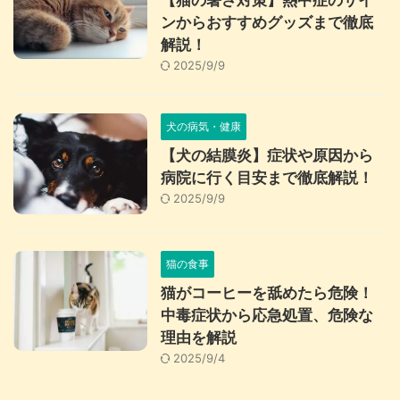
【猫の暑さ対策】熱中症のサイ
ンからおすすめグッズまで徹底
解説！
2025/9/9
犬の病気・健康
【犬の結膜炎】症状や原因から
病院に行く目安まで徹底解説！
2025/9/9
猫の食事
猫がコーヒーを舐めたら危険！
中毒症状から応急処置、危険な
理由を解説
2025/9/4