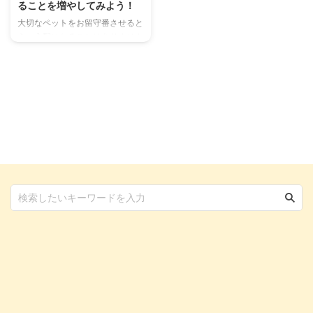
ることを増やしてみよう！
大切なペットをお留守番させると
き、心配になることはありません
か？ 家族がいればいいですが、
ペットだけでお留守番させると
き、心配は尽きないでしょう。
私自身も犬と暮らしており、お留
守番中心配になることも多いで
す。 そこで今回は自宅をIT化さ
せ、ペットのお留守番中にできる
ことを増やしてみましょう！ 具
体的には、外出先であってもスマ
ホを利用することで、自宅の家電
製品を遠隔操作することができま
す！ 実際に私が利用しているこ
とですので、紹介していきます。
ペットのお留守番中に飼い主がで
きることはほとんどない 我が家
...