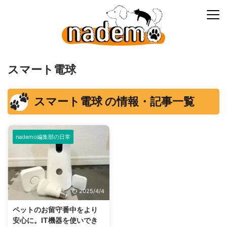
スマート電球
スマート電球 の情報・記事一覧
nademo編集部の日常
2025/4/4
ペットのお留守番中をより
安心に。IT機器を使いでき