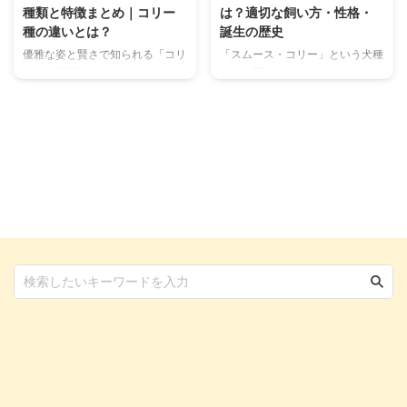
種類と特徴まとめ｜コリー
は？適切な飼い方・性格・
種の違いとは？
誕生の歴史
優雅な姿と賢さで知られる「コリ
「スムース・コリー」という犬種
ー」。映画やドラマでもおなじみ
名を、聞いたことはありますか？
の犬種で、その美しい被毛や忠誠
よく似た名前のラフ・コリーやボ
心の高さから、世界中にファンが
ーダー・コリーなどは聞いたこと
多い犬種です。 しかし一口に
があっても、スムース・コリーは
「コリー」といっても、実はラ
初めて知ったという人も多いかも
フ・コリーやスムース・コリーな
しれません。 今回は、日本では
どいくつかの種類があり、それぞ
まだまだ見かける機会の少ないス
れに異なる特徴や性格がありま
ムース・コリーについて、徹底解
す。 本記事では、コリー犬の種
説します！ 身体的特徴や性格に
類やそれぞれの違い、歴史や飼い
ついてはもちろん、誕生の経緯な
方のポイントまでを詳しく解説し
ど歴史的背景についても解説する
ていきます。 この記事の結論 コ
ので、ぜひ最後まで読んでみてく
リーはイギリスを原産地とする犬
ださいね。 この記事の結論 スム
種で、温和な性格の犬種が多い
ース・コリーとは、ラフ・コリー
コリーの名を持つ犬種は主に4種
とグレーハウンドから生まれた犬
類存在し、いずれも家庭犬として
種 被毛の長さ以外の見た目 ...
人気 ...