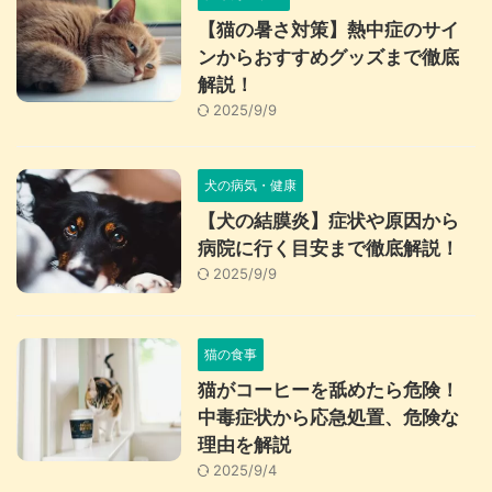
【猫の暑さ対策】熱中症のサイ
ンからおすすめグッズまで徹底
解説！
2025/9/9
犬の病気・健康
【犬の結膜炎】症状や原因から
病院に行く目安まで徹底解説！
2025/9/9
猫の食事
猫がコーヒーを舐めたら危険！
中毒症状から応急処置、危険な
理由を解説
2025/9/4