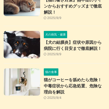
【猫の暑さ対策】熱中症のサイ
ンからおすすめグッズまで徹底
解説！
2025/9/9
犬の病気・健康
【犬の結膜炎】症状や原因から
病院に行く目安まで徹底解説！
2025/9/9
猫の食事
猫がコーヒーを舐めたら危険！
中毒症状から応急処置、危険な
理由を解説
2025/9/4