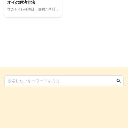
オイの解決方法
猫のトイレ掃除は、最初こそ難し
く感じるかもしれませんが、実は
簡単なものです。 しかし、まだ
猫をお迎えしてすぐの人や、トイ
レ掃除のやり方に悩んでいる人も
いるでしょう。 猫トイレの掃除
方法に加えて、適切な頻度を知る
ことは愛猫の健康を守る上で大事
なこと。 いま実際にできている
と思っても、お掃除頻度が足りな
いこともあるので、詳しく確認し
てみてください。 この記事の結
論 猫のトイレ掃除は1日2回を目
安とし、最低でも1日1回は行う
もっとも理想的なのは、排泄物に
気づいたタイミングで、すぐに取
り除く 処理するのは排泄物 ...