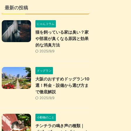
最新の投稿
にゃんコラム
猫を飼っている家は臭い？家
や部屋が臭くなる原因と効果
的な消臭方法
2025/9/9
ドッグラン
大阪のおすすめドッグラン10
選！料金・設備から選び方ま
で徹底解説
2025/9/9
小動物のこと
チンチラの鳴き声の種類｜