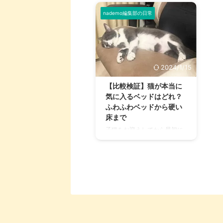
nademo編集部の日常
2024/1/15
【比較検証】猫が本当に
気に入るベッドはどれ？
ふわふわベッドから硬い
床まで
子猫をお迎えしてから最初に
用意すべきアイテム、そのひ
とつがベッドではないでしょ
うか。 しかし、世の中にはた
くさんのベッドがあります。
人間とは違ってベッドの形は
ひとつではなく、その形もさ
まざま。 「じゃあどんなベッ
ドなら猫は気に入るのか？」
その答えを知っているのは当