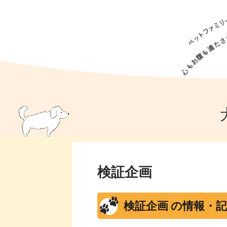
犬の食事
猫の食事
ドッグフード
犬種
猫種
キャッ
犬
猫
犬のこと
猫のこと
ペットフー
犬のしつけ
猫のしつけ
犬のアイ
猫のアイ
検証企画
検証企画 の情報・