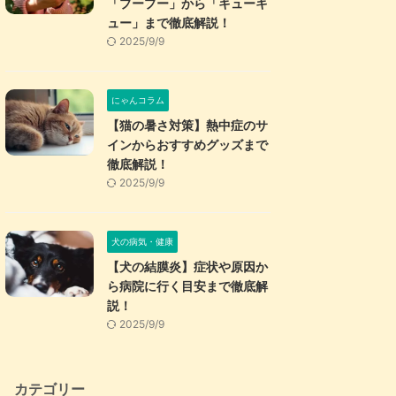
「プープー」から「キューキ
ュー」まで徹底解説！
2025/9/9
にゃんコラム
【猫の暑さ対策】熱中症のサ
インからおすすめグッズまで
徹底解説！
2025/9/9
犬の病気・健康
【犬の結膜炎】症状や原因か
ら病院に行く目安まで徹底解
説！
2025/9/9
カテゴリー