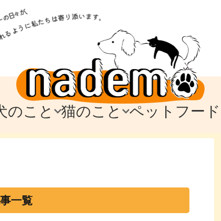
犬のこと
猫のこと
ペットフード
トフード
のお迎え
のお迎え
犬の飼育費・値段
猫の飼育費・値段
なでもごはん
犬の病気・健康
猫の病気・健康
ド
テム
テム
愛犬とお出かけ
愛猫とお出かけ
愛犬とのお別れ
愛猫とのお別れ
わ
に
記事一覧