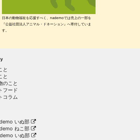
日本の動物福祉を応援すべく、nademoでは売上の一部を
『公益社団法人アニマル・ドネーション』へ寄付していま
す。
ry
こと
こと
物のこと
トフード
トコラム
demo いぬ部
demo ねこ部
ademo いぬ部