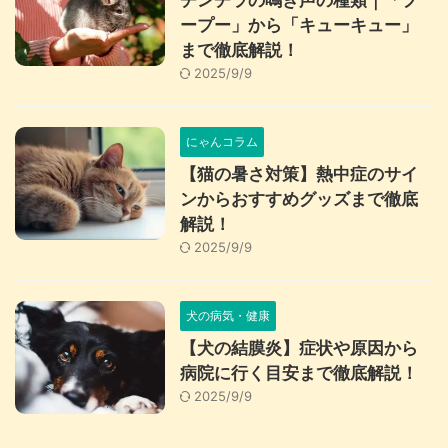
チンチラの鳴き声の種類｜「プ
ープー」から「キューキュー」
まで徹底解説！
2025/9/9
にゃんコラム
【猫の暑さ対策】熱中症のサイ
ンからおすすめグッズまで徹底
解説！
2025/9/9
犬の病気・健康
【犬の結膜炎】症状や原因から
病院に行く目安まで徹底解説！
2025/9/9