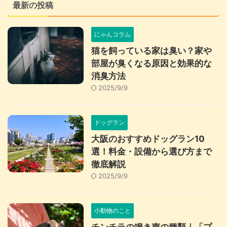
最新の投稿
にゃんコラム
猫を飼っている家は臭い？家や
部屋が臭くなる原因と効果的な
消臭方法
2025/9/9
ドッグラン
大阪のおすすめドッグラン10
選！料金・設備から選び方まで
徹底解説
2025/9/9
小動物のこと