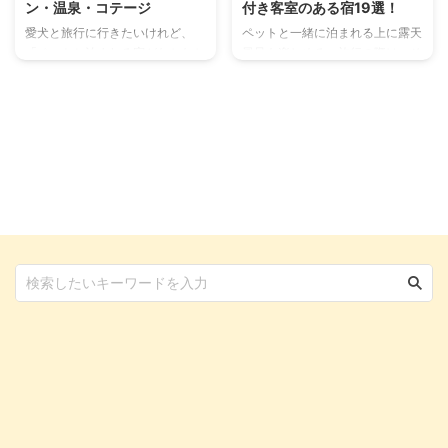
ン・温泉・コテージ
付き客室のある宿19選！
愛犬と旅行に行きたいけれど、
ペットと一緒に泊まれる上に露天
「ペットと泊まれる宿がなかなか
風呂も楽しめる。旅行の際は、そ
見つからない…」「本当に快適に
んな露天風呂付きの宿・ホテルに
過ごせる宿はどこ？」と悩んでい
泊まりたいと考えている方も多い
ませんか？ ペットと泊まれる宿
のではないでしょうか。 宿・ホ
が増えたとはいえ、宿泊施設によ
テルでゆっくりくつろぐ時間を過
って設備やルールはさまざまで
ごしたい方には、露天風呂は特に
す。 この記事では、福島県内で
うれしいものです。 「ペット同
特に人気の高い、ペットと泊まれ
伴だと満足のいく宿が選べな
るおすすめの宿を厳選してご紹介
い…」なんてことがないように、
します。 愛犬との旅行を心から
関東圏で見つけられる宿の魅力を
楽しめるように、宿選びのポイン
知っておきましょう。 この記事
トから持ち物まで、詳しく解説し
をぜひ参考にしてペットと一緒に
ていきます。 この記事の結論 福
楽しく宿泊できる、素敵な宿をぜ
島でペットと泊まれる宿を選ぶ際
ひ見つけてみてくださいね。 こ
は、宿のタイプや設備、ペットの
の記事の結論 関東近郊にも露天
条件を確認することが重要 雄大
風呂付きでペット同伴可能な宿泊
な ...
先は ...