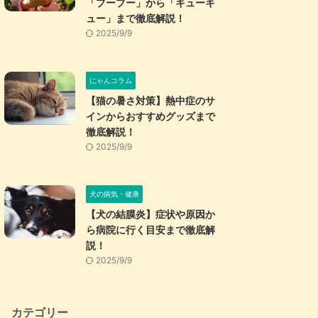
「プープー」から「キューキ
ュー」まで徹底解説！
2025/9/9
にゃんコラム
【猫の暑さ対策】熱中症のサ
インからおすすめグッズまで
徹底解説！
2025/9/9
犬の病気・健康
【犬の結膜炎】症状や原因か
ら病院に行く目安まで徹底解
説！
2025/9/9
カテゴリー