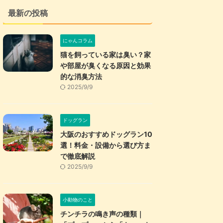
最新の投稿
にゃんコラム
猫を飼っている家は臭い？家
や部屋が臭くなる原因と効果
的な消臭方法
2025/9/9
ドッグラン
大阪のおすすめドッグラン10
選！料金・設備から選び方ま
で徹底解説
2025/9/9
小動物のこと
チンチラの鳴き声の種類｜