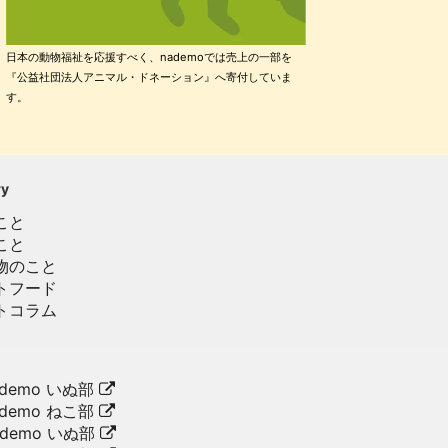
日本の動物福祉を応援すべく、nademoでは売上の一部を
『公益社団法人アニマル・ドネーション』へ寄付していま
す。
ry
こと
こと
物のこと
トフード
トコラム
demo いぬ部
demo ねこ部
ademo いぬ部