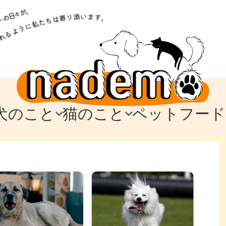
犬のこと
猫のこと
ペットフード
トフード
のお迎え
のお迎え
犬の飼育費・値段
猫の飼育費・値段
なでもごはん
犬の病気・健康
猫の病気・健康
ド
テム
テム
愛犬とお出かけ
愛猫とお出かけ
愛犬とのお別れ
愛猫とのお別れ
わ
に