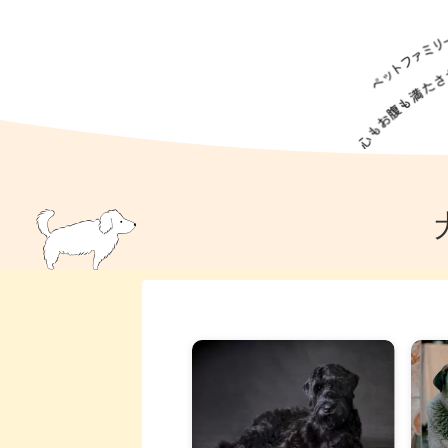
犬の食事
猫の食事
ドッグフード
犬種
猫種
キャッ
犬
猫
犬のこと
猫のこと
ペットフー
犬のしつけ
猫のしつけ
犬のアイ
猫のアイ