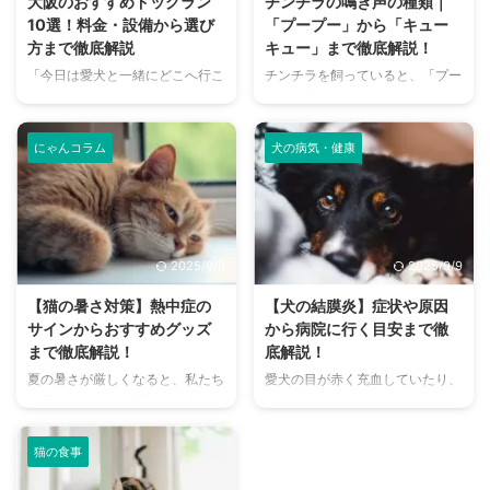
大阪のおすすめドッグラン
チンチラの鳴き声の種類｜
10選！料金・設備から選び
「プープー」から「キュー
方まで徹底解説
キュー」まで徹底解説！
「今日は愛犬と一緒にどこへ行こ
チンチラを飼っていると、「プー
う？」とお悩みではありません
プー」「キューキュー」など、さ
か？大阪には、広大な敷地でのび
まざまな鳴き声が聞こえてくるこ
のびと遊べるドッグランから、都
とがありますよね。 チンチラは
にゃんコラム
犬の病気・健康
心でアクセスしやすい便利な施設
犬や猫のように鳴き声で感情を表
まで、魅力的なドッグランがたく
現するため、その鳴き声の意味を
さんあります。 しかし、「初め
理解することは、愛チンチラとの
てドッグランに行くから不安」
関係を深める上で非常に大切で
「どの施設が愛犬に合っているか
す。 この記事では、チンチラの
2025/9/9
2025/9/9
わからない」という方も多いので
代表的な鳴き声の種類とその意味
はないでしょうか。 この記事で
を詳しく解説します。 さらに、
【猫の暑さ対策】熱中症の
【犬の結膜炎】症状や原因
は、大阪府内にある人気のドッグ
鳴き声からわかるストレスや病気
サインからおすすめグッズ
から病院に行く目安まで徹
ランを厳選し、料金、広さ、利用
のサイン、チンチラが鳴く理由を
まで徹底解説！
底解説！
条件、設備など、気になる情報を
理解して良好な関係を築くための
夏の暑さが厳しくなると、私たち
愛犬の目が赤く充血していたり、
網羅的に解説します。 さらに、
ヒントもご紹介します。 この記
人間だけでなく、愛猫の健康も気
涙がたくさん出ていたりすると、
ドッグランを選ぶ際のポイント
事を読んで、愛チンチラの気持ち
になりますよね。特に猫は汗腺が
心配になりますよね。その症状、
や、初心者でも安心して利用する
をもっと理解し、より良いコミュ
少なく、人間のように汗をかいて
もしかしたら「結膜炎」かもしれ
ための ...
ニ ...
猫の食事
体温を調節することが苦手なた
ません。結膜炎は犬によく見られ
め、熱中症になりやすい動物で
る目の病気ですが、原因や症状は