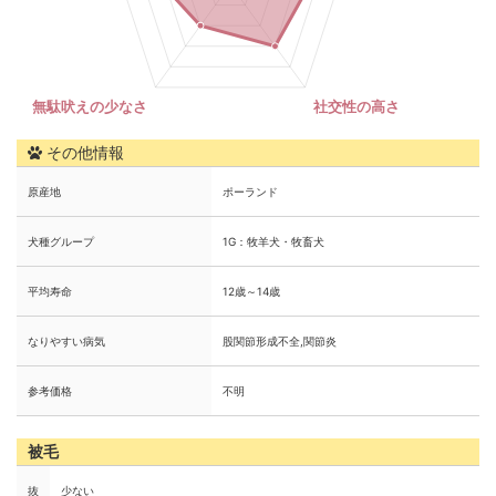
その他情報
原産地
ポーランド
犬種グループ
1G：牧羊犬・牧畜犬
平均寿命
12歳～14歳
なりやすい病気
股関節形成不全,関節炎
参考価格
不明
被毛
抜
少ない