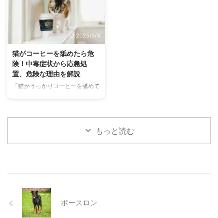
す。 この記事では、猫の熱中症
さまざまです。 この記事では、
の初期サインから、エアコンを使
犬の結膜炎の主な症状、考えられ
わずにできる効果的な暑さ対策、
る原因、そして自宅でできる簡単
2025/9/4
快適に過ごせるひんやりグッズの
なケア方法について詳しく解説し
選び方まで、詳しく解説します。
ます。 また、「もしかして結膜
猫がコーヒーを舐めたら危
さらに、留守番中の注意点や、猫
炎かも？」と思ったときに、すぐ
険！中毒症状から応急処
が本当に喜ぶ暑さ対策について、
に動物病院に行くべきかどうかの
置、危険な理由を解説
当メディアの編集部が実際に試し
判断基準や、病院での治療内容に
「猫がうっかりコーヒーを舐めて
た体験談もご紹介します。この記
ついても触れます。この記事を読
しまった！」「コーヒーを飲んで
事を読んで、愛猫が安全で快適な
んで、愛犬の目の健康を守るため
しまったかもしれない…」そんな
夏を過ごせるように、今からでき
の知識を身につけましょう。 こ
とき、あなたは冷静に対応できま
る ...
...
すか？ 私たちにとって身近な飲
もっと読む
み物であるコーヒーには、猫にと
って非常に危険な成分であるカフ
ェインが含まれています。少量で
あっても、猫の体には大きな負担
となり、命に関わることも少なく
ありません。 この記事では、猫
がコーヒーを誤飲してしまった際
ボースロン
に現れる症状や、すぐに取るべき
応急処置、そして日頃からできる