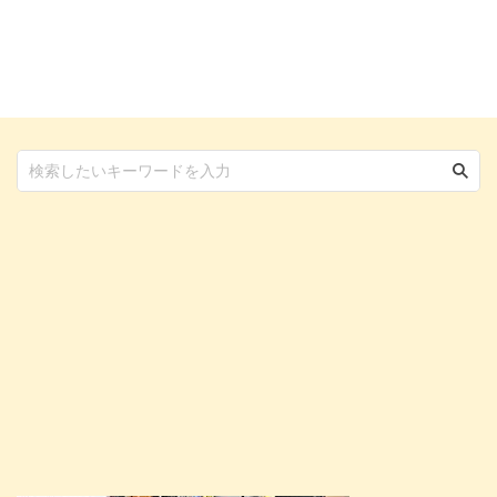
愛犬も飼い主さんも嬉しい、都会
にはなかなかないようなドッグラ
ンも整備されています。 大都会
新宿だからといって、室内だけの
ドッグランではありません。 愛
犬が喜ぶ、犬のことを考えられた
愛犬ヴィレッジのドッグランをご
紹介します！ 愛犬ヴィレッジと
は？ 愛犬ヴィレッジはドッグラ
ンをはじめカフェやドッグホテ
ル、サロン、ショップ、しつけ教
室などを揃えた、愛犬と飼い主さ
んのための複合施設。 さまざま
...