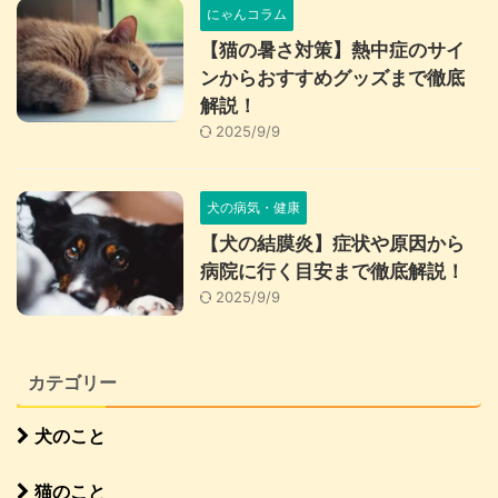
にゃんコラム
【猫の暑さ対策】熱中症のサイ
ンからおすすめグッズまで徹底
解説！
2025/9/9
犬の病気・健康
【犬の結膜炎】症状や原因から
病院に行く目安まで徹底解説！
2025/9/9
カテゴリー
犬のこと
猫のこと