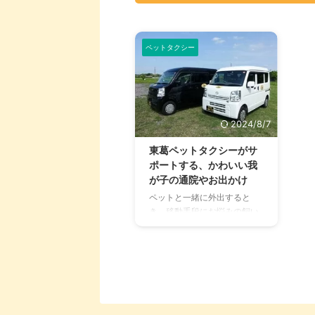
ペットタクシー
2024/8/7
東葛ペットタクシーがサ
ポートする、かわいい我
が子の通院やお出かけ
ペットと一緒に外出すると
き、移動手段にお悩みの飼い
主さんは多いでしょう。 とく
に公共交通機関ではペットを
連れての乗車は難しい点も多
く、車を持っていない飼い主
さんは不便な思いをすること
もあると思います。 ペットだ
けを移動したいとなると、さ