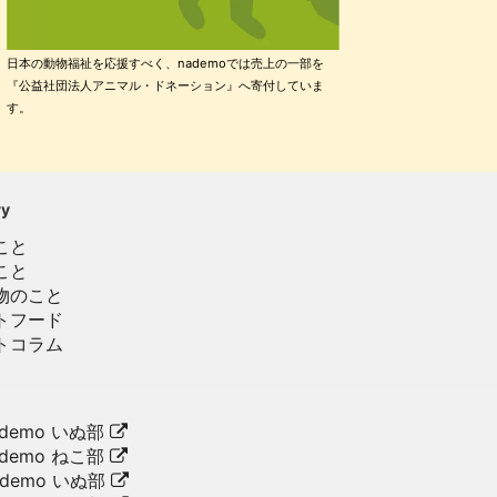
日本の動物福祉を応援すべく、nademoでは売上の一部を
『公益社団法人アニマル・ドネーション』へ寄付していま
す。
ry
こと
こと
物のこと
トフード
トコラム
demo いぬ部
demo ねこ部
ademo いぬ部