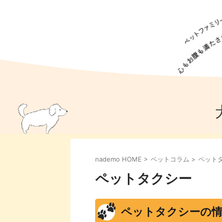
犬の食事
猫の食事
ドッグフード
犬種
猫種
キャッ
犬
猫
犬のこと
猫のこと
ペットフー
nademo HOME
>
ペットコラム
>
ペット
犬のしつけ
猫のしつけ
犬のアイ
猫のアイ
ペットタクシー
ペットタクシーの情