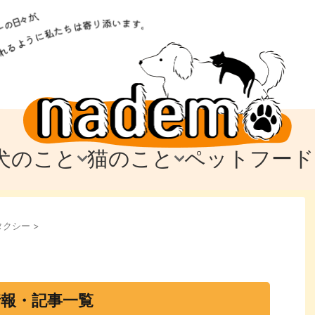
犬のこと
猫のこと
ペットフード
トフード
のお迎え
のお迎え
犬の飼育費・値段
猫の飼育費・値段
なでもごはん
犬の病気・健康
猫の病気・健康
ド
タクシー
>
テム
テム
愛犬とお出かけ
愛猫とお出かけ
愛犬とのお別れ
愛猫とのお別れ
わ
に
報・記事一覧