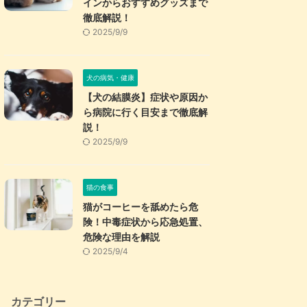
インからおすすめグッズまで
徹底解説！
2025/9/9
犬の病気・健康
【犬の結膜炎】症状や原因か
ら病院に行く目安まで徹底解
説！
2025/9/9
猫の食事
猫がコーヒーを舐めたら危
険！中毒症状から応急処置、
危険な理由を解説
2025/9/4
カテゴリー