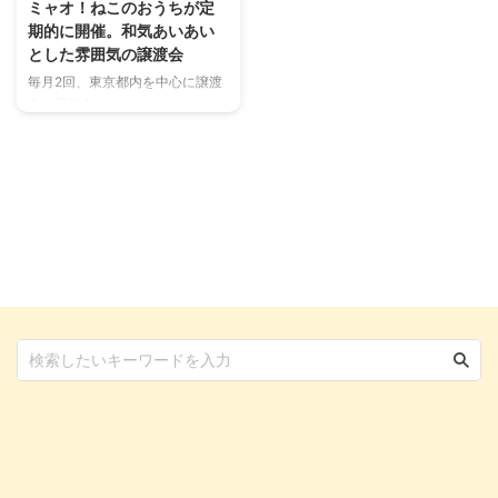
ミャオ！ねこのおうちが定
期的に開催。和気あいあい
とした雰囲気の譲渡会
毎月2回、東京都内を中心に譲渡
会を開催中というミャオ！ねこの
おうち。拠点を持たずボランティ
アスタッフさんたちの手で、にゃ
んこの保護からお世話、譲渡まで
を行っています。 譲渡会で新し
いおうちを探す子たちは皆、美
猫。保護している人が、ねこちゃ
んたちを大事にお世話しているこ
とが理解できます。 和気あいあ
いとした雰囲気の譲渡会へ、たく
さんの人が来場していましたよ。
今回はその様子をレポートしま
す。 ミャオ！ねこのおうちとは
ミャオ！ねこのおうちは、ボラン
ティアが運営する保護団体です。
TNR時に保護が必要な子や、山 ...