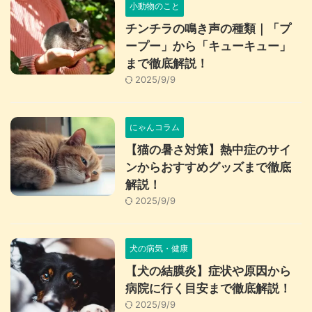
小動物のこと
チンチラの鳴き声の種類｜「プ
ープー」から「キューキュー」
まで徹底解説！
2025/9/9
にゃんコラム
【猫の暑さ対策】熱中症のサイ
ンからおすすめグッズまで徹底
解説！
2025/9/9
犬の病気・健康
【犬の結膜炎】症状や原因から
病院に行く目安まで徹底解説！
2025/9/9