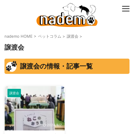
nademo HOME
>
ペットコラム
>
譲渡会
>
譲渡会
譲渡会の情報・記事一覧
譲渡会
2024/8/7