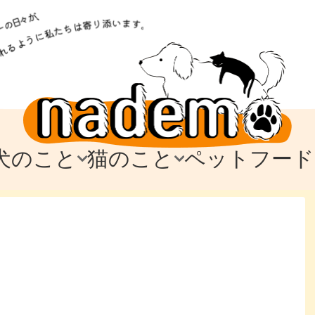
犬のこと
猫のこと
ペットフード
トフード
のお迎え
のお迎え
犬の飼育費・値段
猫の飼育費・値段
なでもごはん
犬の病気・健康
猫の病気・健康
ド
テム
テム
愛犬とお出かけ
愛猫とお出かけ
愛犬とのお別れ
愛猫とのお別れ
わ
に