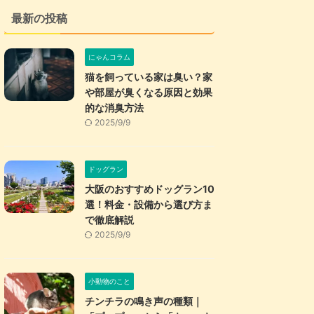
最新の投稿
にゃんコラム
猫を飼っている家は臭い？家
や部屋が臭くなる原因と効果
的な消臭方法
2025/9/9
ドッグラン
大阪のおすすめドッグラン10
選！料金・設備から選び方ま
で徹底解説
2025/9/9
小動物のこと
チンチラの鳴き声の種類｜