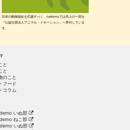
日本の動物福祉を応援すべく、nademoでは売上の一部を
『公益社団法人アニマル・ドネーション』へ寄付していま
す。
ry
こと
こと
物のこと
トフード
トコラム
demo いぬ部
demo ねこ部
ademo いぬ部