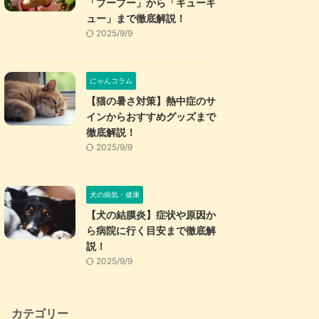
「プープー」から「キューキ
ュー」まで徹底解説！
2025/9/9
にゃんコラム
【猫の暑さ対策】熱中症のサ
インからおすすめグッズまで
徹底解説！
2025/9/9
犬の病気・健康
【犬の結膜炎】症状や原因か
ら病院に行く目安まで徹底解
説！
2025/9/9
カテゴリー