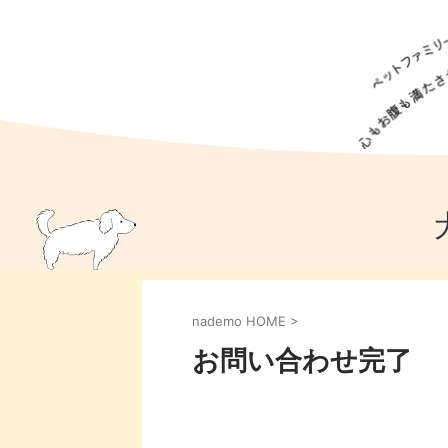
犬の食事
猫の食事
ドッグフード
犬種
猫種
キャッ
犬
猫
犬のこと
猫のこと
ペットフー
nademo HOME
>
犬のしつけ
猫のしつけ
犬のアイ
猫のアイ
お問い合わせ完了