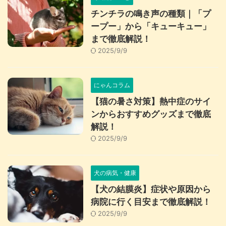
チンチラの鳴き声の種類｜「プ
ープー」から「キューキュー」
まで徹底解説！
2025/9/9
にゃんコラム
【猫の暑さ対策】熱中症のサイ
ンからおすすめグッズまで徹底
解説！
2025/9/9
犬の病気・健康
【犬の結膜炎】症状や原因から
病院に行く目安まで徹底解説！
2025/9/9