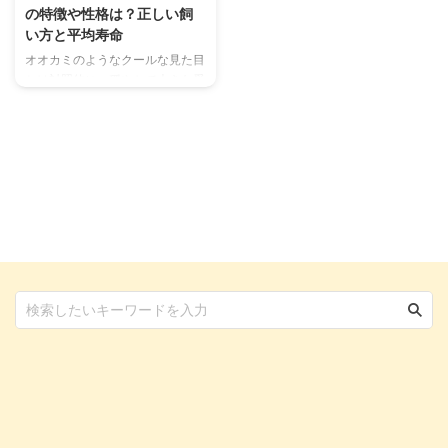
の特徴や性格は？正しい飼
い方と平均寿命
オオカミのようなクールな見た目
とは対照的に、穏やかで大きな愛
情を与えてくれるアラスカン・マ
ラミュート。 かっこいい外見と
かわいらしい内面のギャップに惹
かれ、お迎えしたいと感じる人も
多いのではないでしょうか。 そ
こで今回は、アラスカン・マラミ
ュートの特徴や性格、飼い方な
ど、生活をともにするうえで把握
しておきたい項目を網羅的に解説
しています。お迎えを検討してい
る人はぜひ最後までご覧くださ
い。 この記事の結論 アメリカ原
産の犬種で、ソリ犬や狩猟犬とし
て活躍していた 温厚な性格で愛
情深く、他の犬や人間とも友好的
に ...