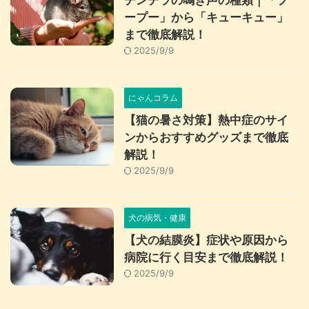
チンチラの鳴き声の種類｜「プ
ープー」から「キューキュー」
まで徹底解説！
2025/9/9
にゃんコラム
【猫の暑さ対策】熱中症のサイ
ンからおすすめグッズまで徹底
解説！
2025/9/9
犬の病気・健康
【犬の結膜炎】症状や原因から
病院に行く目安まで徹底解説！
2025/9/9