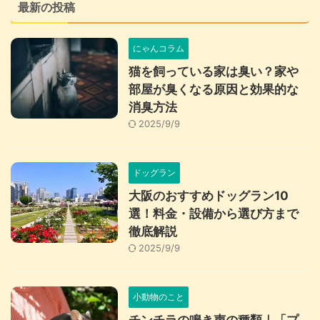
最新の投稿
にゃんコラム
猫を飼っている家は臭い？家や
部屋が臭くなる原因と効果的な
消臭方法
2025/9/9
ドッグラン
大阪のおすすめドッグラン10
選！料金・設備から選び方まで
徹底解説
2025/9/9
小動物のこと