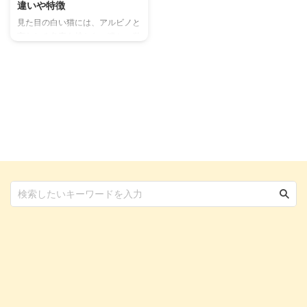
違いや特徴
見た目の白い猫には、アルビノと
言われる色素を持たない猫と、単
純に被毛の白い猫が存在します。
白猫はそれだけで好まれている美
しい見た目をしていますが、これ
はアルビノも同様。 しかし、基
本的には健康とされている白猫
と、アルビノ猫とでは異なる部分
も非常に多いです。 何が違い、
どこに気をつけるべきなのか。も
しお迎えすることになったとした
ら、何に気をつけるべきかをご紹
介します。 この記事の結論 アル
ビノの猫は、色素を作る遺伝子を
持っていない猫のことを指す ア
ルビノの見た目は美しいが、さま
ざまな体の不自由を持っている ...