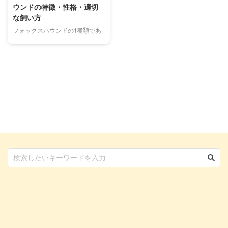
ウンドの特徴・性格・適切
な飼い方
フォックスハウンドの1種類であ
るアメリカン・フォックスハウン
ドは、アメリカで誕生した犬種で
す。 多種多様な毛色が認められ
ており、エネルギッシュな猟犬。
大型犬なので日本ではなかなかお
目にかかることもないですが、と
ても人懐こく多頭飼いにも向いて
います。 今回はそんなアメリカ
ン・フォックスハウンドについ
て、特徴や性格・習性などをまと
めました。 この記事の結論 性格
は優しく社交的、活発でスタミナ
豊富なので十分な運動量が必要
猟犬であったことから吠えやすい
ため、無駄吠えのしつけは徹底し
て行う 国内での飼育はほぼなく
...