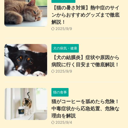
【猫の暑さ対策】熱中症のサイ
ンからおすすめグッズまで徹底
解説！
2025/9/9
犬の病気・健康
【犬の結膜炎】症状や原因から
病院に行く目安まで徹底解説！
2025/9/9
猫の食事
猫がコーヒーを舐めたら危険！
中毒症状から応急処置、危険な
理由を解説
2025/9/4