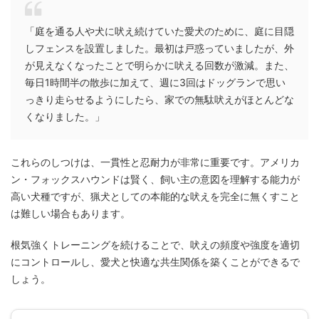
「庭を通る人や犬に吠え続けていた愛犬のために、庭に目隠
しフェンスを設置しました。最初は戸惑っていましたが、外
が見えなくなったことで明らかに吠える回数が激減。また、
毎日1時間半の散歩に加えて、週に3回はドッグランで思い
っきり走らせるようにしたら、家での無駄吠えがほとんどな
くなりました。」
これらのしつけは、一貫性と忍耐力が非常に重要です。アメリカ
ン・フォックスハウンドは賢く、飼い主の意図を理解する能力が
高い犬種ですが、猟犬としての本能的な吠えを完全に無くすこと
は難しい場合もあります。
根気強くトレーニングを続けることで、吠えの頻度や強度を適切
にコントロールし、愛犬と快適な共生関係を築くことができるで
しょう。