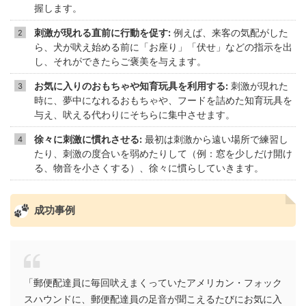
握します。
刺激が現れる直前に行動を促す:
例えば、来客の気配がした
ら、犬が吠え始める前に「お座り」「伏せ」などの指示を出
し、それができたらご褒美を与えます。
お気に入りのおもちゃや知育玩具を利用する:
刺激が現れた
時に、夢中になれるおもちゃや、フードを詰めた知育玩具を
与え、吠える代わりにそちらに集中させます。
徐々に刺激に慣れさせる:
最初は刺激から遠い場所で練習し
たり、刺激の度合いを弱めたりして（例：窓を少しだけ開け
る、物音を小さくする）、徐々に慣らしていきます。
成功事例
「郵便配達員に毎回吠えまくっていたアメリカン・フォック
スハウンドに、郵便配達員の足音が聞こえるたびにお気に入