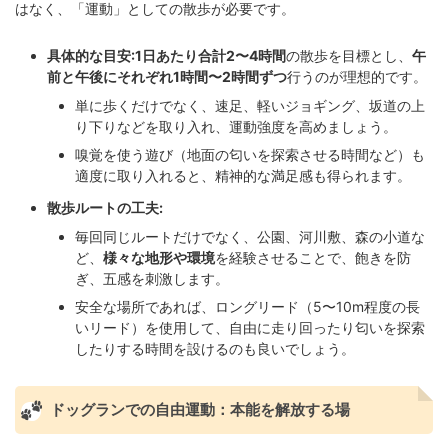
はなく、「運動」としての散歩が必要です。
具体的な目安:
1日あたり合計2〜4時間
の散歩を目標とし、
午
前と午後にそれぞれ1時間〜2時間ずつ
行うのが理想的です。
単に歩くだけでなく、速足、軽いジョギング、坂道の上
り下りなどを取り入れ、運動強度を高めましょう。
嗅覚を使う遊び（地面の匂いを探索させる時間など）も
適度に取り入れると、精神的な満足感も得られます。
散歩ルートの工夫:
毎回同じルートだけでなく、公園、河川敷、森の小道な
ど、
様々な地形や環境
を経験させることで、飽きを防
ぎ、五感を刺激します。
安全な場所であれば、ロングリード（5〜10m程度の長
いリード）を使用して、自由に走り回ったり匂いを探索
したりする時間を設けるのも良いでしょう。
ドッグランでの自由運動：本能を解放する場