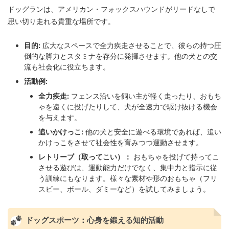
ドッグランは、アメリカン・フォックスハウンドがリードなしで
思い切り走れる貴重な場所です。
目的:
広大なスペースで全力疾走させることで、彼らの持つ圧
倒的な脚力とスタミナを存分に発揮させます。他の犬との交
流も社会化に役立ちます。
活動例:
全力疾走:
フェンス沿いを飼い主が軽く走ったり、おもち
ゃを遠くに投げたりして、犬が全速力で駆け抜ける機会
を与えます。
追いかけっこ:
他の犬と安全に遊べる環境であれば、追い
かけっこをさせて社会性を育みつつ運動させます。
レトリーブ（取ってこい）：
おもちゃを投げて持ってこ
させる遊びは、運動能力だけでなく、集中力と指示に従
う訓練にもなります。様々な素材や形のおもちゃ（フリ
スビー、ボール、ダミーなど）を試してみましょう。
ドッグスポーツ：心身を鍛える知的活動