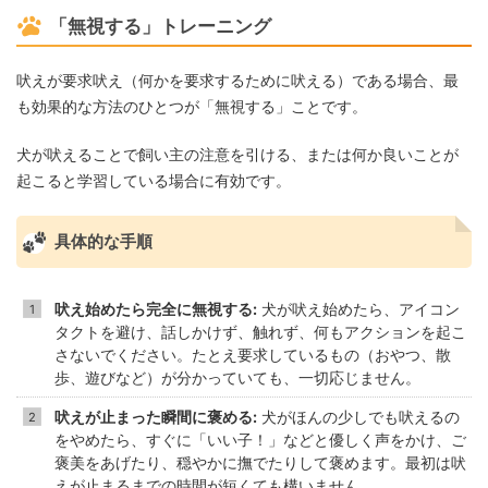
「無視する」トレーニング
吠えが要求吠え（何かを要求するために吠える）である場合、最
も効果的な方法のひとつが「無視する」ことです。
犬が吠えることで飼い主の注意を引ける、または何か良いことが
起こると学習している場合に有効です。
具体的な手順
吠え始めたら完全に無視する:
犬が吠え始めたら、アイコン
タクトを避け、話しかけず、触れず、何もアクションを起こ
さないでください。たとえ要求しているもの（おやつ、散
歩、遊びなど）が分かっていても、一切応じません。
吠えが止まった瞬間に褒める:
犬がほんの少しでも吠えるの
をやめたら、すぐに「いい子！」などと優しく声をかけ、ご
褒美をあげたり、穏やかに撫でたりして褒めます。最初は吠
えが止まるまでの時間が短くても構いません。