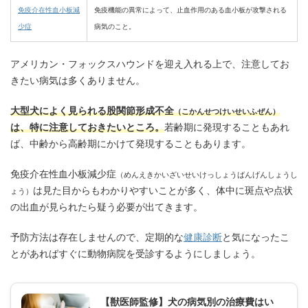
免疫介在性血小板減
免疫機能の異常によって、止血作用のある血小板が攻撃される
少症
病気のこと。
アメリカン・フォックスハウンドを迎え入れる上で、注意してお
きたい病気は多くありません。
大型犬によく見られる股関節形成不全
（こかんせつけいせいふぜん）
は、特に注意しておきたいところ。
若齢期に発現することもあれ
ば、中齢から高齢期にかけて発現することもあります。
免疫介在性血小板減少症
（めんえきかいざいせいけっしょうばんげんしょうし
は見た目からもわかりやすいことが多く、体中に斑点や点状
ょう）
の出血が見られたら疑う必要が出てきます。
予防方法は存在しませんので、定期的な
健康診断
と気になったこ
とがあればすぐに動物病院を受診するようにしましょう。
【獣医師監修】犬の病気別の治療費はい