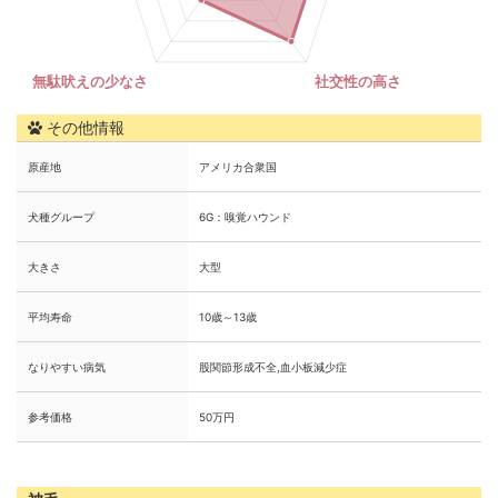
その他情報
原産地
アメリカ合衆国
犬種グループ
6G：嗅覚ハウンド
大きさ
大型
平均寿命
10歳～13歳
なりやすい病気
股関節形成不全,血小板減少症
参考価格
50万円