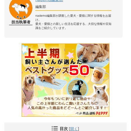
編集部
nademo編集部が調査した愛犬・愛猫に関する情報をお届
け。
担当執筆者
愛犬・愛猫との新しい生活を応援する、大切な情報や豆知
識をご紹介しています。
目次
[
開く
]