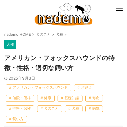
nademo HOME
>
犬のこと
>
犬種
>
犬種
アメリカン・フォックスハウンドの特
徴・性格・適切な飼い方
2025年9月3日
# アメリカン・フォックスハウンド
# お迎え
# 値段・価格
# 健康
# 基礎知識
# 寿命
# 性格・習性
# 犬のこと
# 犬種
# 病気
# 飼い方