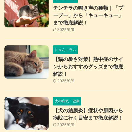
チンチラの鳴き声の種類｜「プ
ープー」から「キューキュー」
まで徹底解説！
2025/9/9
にゃんコラム
【猫の暑さ対策】熱中症のサイ
ンからおすすめグッズまで徹底
解説！
2025/9/9
犬の病気・健康
【犬の結膜炎】症状や原因から
病院に行く目安まで徹底解説！
2025/9/9