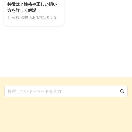
特徴は？性格や正しい飼い
方を詳しく解説
しっぽに特徴のある猫は多くな
く、アメリカンリングテイルのよ
うな特徴を持つ猫種は非常に稀で
す。そのため、まだまだ出会える
機会の非常に少ない猫種でもあ
り、知られていることも多くはあ
りません。 かつては「リングテ
イルシングアリング（Ringtail
Sing-a-Ling）」とも呼ばれてい
たアメリカンリングテイル。その
特徴を中心に、誕生の歴史や正し
い飼い方などを詳しくまとめまし
た。 この記事の結論 アメリカン
リングテイルは、しっぽが背中に
向けてくるんとカールしている猫
種 非常に健康的で長寿な猫種と
言われており、 ...