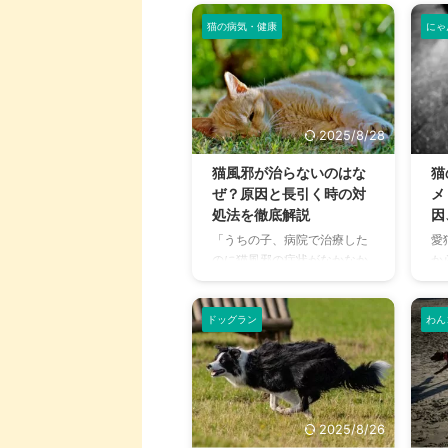
猫の病気・健康
にゃ
2025/8/28
猫風邪が治らないのはな
猫
ぜ？原因と長引く時の対
メ
処法を徹底解説
因
「うちの子、病院で治療した
愛
のに猫風邪の症状がなかなか
か
治らない…」「何度もくしゃ
げ
みや鼻水が出るけど、これっ
ま
て本当に猫風邪？」 愛猫が猫
は
ドッグラン
わん
風邪にかかり、症状が長引い
に
たり再発を繰り返したりする
役
と、飼い主さんはとても心配
猫
になりますよね。 猫風邪は、
ど
適切な治療を行えば比較的早
記
2025/8/26
く回復しますが、慢性化して
ざ