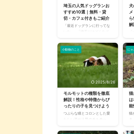
しまうケースも少なくありま
ひ
埼玉の人気ドッグランお
犬
せん。 この記事では、猫風邪
ま
すすめ10選｜無料・貸
メ
が長引く原因と、自宅ででき
を
切・カフェ付きもご紹介
ら
るケア方法、そして病院での
こ
解
「最近ドッグランに行ってな
治療法を詳しく解説します。
要
いな…」「埼玉にはどんなド
「
この記事の結論 猫風邪が治ら
感
ッグランがあるんだろう？」
で
ない主な原因は、ヘルペスウ
を
愛犬の運動不足解消や、スト
う
イルスなどによる慢性化や免
に
レス発散のために、ドッグラ
小動物のこと
にゃ
こ
疫力低 ...
め、
ンを探している飼い主さんは
見
多いのではないでしょうか。
か
しかし、いざ探してみると、
飼
たくさんの施設があってどこ
の
を選べばいいか迷ってしまい
情
2025/8/26
ますよね。 この記事では、埼
に
玉県内で特に人気の高いおす
か
モルモットの種類を徹底
猫
すめのドッグランを厳選して
の
解説！性格や特徴からぴ
は
ご紹介します。愛犬と飼い主
と
ったりの子を見つけよう
能
さんが笑顔になれるような、
客
つぶらな瞳とコロンとした愛
猫
素敵なドッグランを見つける
な
らしい姿が人気のモルモッ
ま
ためのヒントが満載です。 こ
は
ト。「モルモット」と一言で
て
の記事の結論 埼玉には無料か
の
言っても、実はさまざまな品
め
ら有料まで多様なドッグラン
て