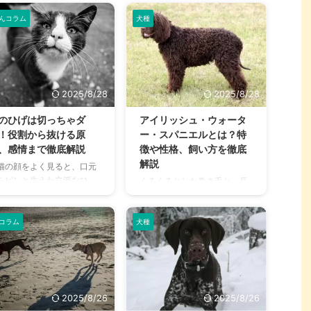
んコラム
犬種
2025/8/28
2025/8/28
のひげは切っちゃダ
アイリッシュ・ウォータ
！役割から抜ける原
ー・スパニエルとは？特
、感情まで徹底解説
徴や性格、飼い方を徹底
解説
猫の顔をよく見ると、口元
らピンと生えた立派なひ
くるくるとした巻き毛と、長
。ただの飾りだと思ってい
いマズル、そして知的な瞳が
せんか？ 実は、猫のひげ
印象的なアイリッシュ・ウォ
、彼らが安全に暮らすため
コラム
犬種
ーター・スパニエル。 日本で
欠かせない、非常に重要な
はあまり見かけない珍しい犬
割を担う器官です。もし、
種のため、「どんな犬なんだ
のひげを切ってしまったら
ろう？」「飼うのは難し
うなるのでしょうか？ この
い？」と疑問に思う方も多い
事では、猫のひげの知られ
のではないでしょうか。 この
2025/8/26
2025/8/26
る役割から、抜ける原因、
記事では、アイリッシュ・ウ