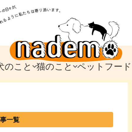
犬のこと
猫のこと
ペットフード
トフード
のお迎え
のお迎え
犬の飼育費・値段
猫の飼育費・値段
なでもごはん
犬の病気・健康
猫の病気・健康
ド
テム
テム
愛犬とお出かけ
愛猫とお出かけ
愛犬とのお別れ
愛猫とのお別れ
わ
に
記事一覧