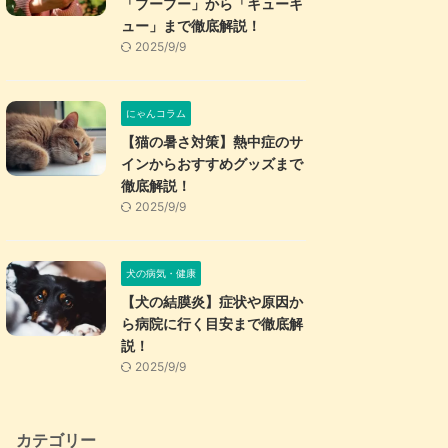
「プープー」から「キューキ
ュー」まで徹底解説！
2025/9/9
にゃんコラム
【猫の暑さ対策】熱中症のサ
インからおすすめグッズまで
徹底解説！
2025/9/9
犬の病気・健康
【犬の結膜炎】症状や原因か
ら病院に行く目安まで徹底解
説！
2025/9/9
カテゴリー