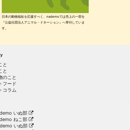
日本の動物福祉を応援すべく、nademoでは売上の一部を
『公益社団法人アニマル・ドネーション』へ寄付していま
す。
ry
こと
こと
物のこと
トフード
トコラム
demo いぬ部
demo ねこ部
ademo いぬ部