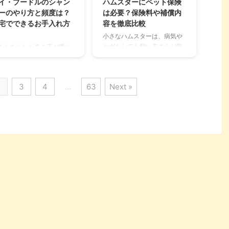
イ・プードルのシャン
ハムスターにペット保険
ん。 この記事では、ペット
色のチンチラまで、それぞれ
ーのやり方と頻度は？
は必要？保険料や補償内
ョップで猫をお迎えするメ
の特徴や性格、飼育のポイン
宅でできるお手入れ方
容を徹底比較
ットとデメリット、後悔し
トを詳しくご紹介します。 こ
小さなハムスターは、病気や
いための選び方、健康な子
れからチンチラを家族として
ケガをしても飼い主さんが気
るくるとした巻き毛が愛ら
を見分けるポイント、そし
迎え入れたいと考えている方
づきにくいことが多く、いざ
いトイ・プードル。その美
お迎え前の準備まで、飼い
はもちろん、すでに一緒に暮
動物病院に連れて行くと高額
い被毛を保つには、日々の
さんが知っておくべき情報
らしている方も、愛チンチラ
な診療費に驚くことも少なく
ラッシングと定期的なシャ
羅的に解 ...
の新しい一面を発 ...
2
3
4
…
63
Next »
ありません。 しかし、犬や猫
プーが欠かせません。 しか
と比べてハムスターのペット
、「トイ・プードルのシャ
保険は種類が少なく、「本当
プーってどのくらいの頻度
に必要なの？」「どれを選べ
やればいいの？」「自宅で
ば良いの？」と悩む方も多い
うのは難しそう…」と感じ
のではないでしょうか。 この
いる飼い主さんも多いので
記事では、ハムスターを飼う
ないでしょうか。 この記事
上で知っておきたい平均的な
は、トイ・プードルのシャ
治療費や、ペット保険の必要
プーについて、プロが教え
性、そしてあなたの大切な家
正しい方法や、自宅ででき
族を守るためのおすすめのペ
お手入れのコツを徹底解説
ット保険を徹底的に比較・解
ます。 この記事の結論 ト
説します。 この記事の結論 ハ
・プードルのシャンプー
ムスターは高額な治療費がか
、皮膚を傷つけないよう月