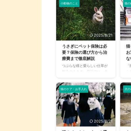
種がいることをご存知でしょ
動
小動物のこと
猫の
があり、 ...
す
うか。 毛の長さや色、毛並
れ
いは
み、そして性格も品種によっ
度
てさまざまです。どの品種を
い
家族に迎えるか迷っている方
可
や、すでにモルモットを飼っ
ま
2025/8/21
ている方も、この記事を読め
こ
ば新しい発見があるかもしれ
の
うさぎにペット保険は必
猫
ません。 この記事では、モル
忘
要？保険の選び方から治
お
モットの主な品種を、それぞ
の
療費まで徹底解説
な
れの特徴や飼育のコツと共に
な
つぶらな瞳と愛らしい仕草が
「
詳しくご紹介します。 この記
り
魅力のうさぎ。最近では、犬
ら
事の結論 モルモットには、毛
事
や猫に次ぐ人気のペットとし
悩
の長さや毛並みで異なるさま
る
て、多くの家庭で愛されてい
い
ざまな品種が存在する 短毛種
い
ます。 しかし、「もしもうさ
え
猫のケア・お手入れ
犬の
は飼育が容 ...
歯周
ぎが病気やケガをしてしまっ
ペ
たら…」と不安に感じる方も
と
いるのではないでしょうか。
る
うさぎは、体調を崩しても気
り
づきにくい動物であり、いざ
ョ
2025/8/21
という時に高額な治療費がか
い
かることも少なくありませ
っ