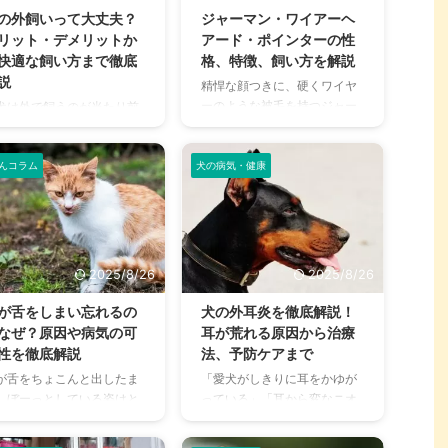
げから読み取れる猫の感情
ォーター・スパニエルのユニ
の外飼いって大丈夫？
ジャーマン・ワイアーヘ
で、猫のひげに関する疑問
ークな魅力や飼い方のポイン
リット・デメリットか
アード・ポインターの性
すべて解決していきます。
トを詳しく解説します。この
快適な飼い方まで徹底
格、特徴、飼い方を解説
の記事の結論 猫のひげは重
記事を読めば、この犬種のこ
説
精悍な顔つきに、硬くワイヤ
な感覚器であり、障害物の
とがもっとよくわかるはずで
ーのような被毛を持つジャー
犬は外で飼うのが当たり前
知や空間認識に不可欠 ひげ
す。 この記事の結論 アイリッ
マン・ワイアーヘアード・ポ
しょ？」 「外飼いは可哀そ
切ると平衡感覚を失い、猫
シュ・ウォーター・スパニエ
インター。日本ではまだあま
って本当？」 犬を外で飼う
強いストレスを与えるた
ルは知的で忠実な性格であ
り知られていない犬種です
んコラム
犬の病気・健康
とについて、さまざまな意
絶対にカ ...
り、十分な運動としつけが必
が、ドイツ原産の優れた猟犬
があるのをご存知でしょう
要 抜け毛は少 ...
として、海外では高い人気を
。かつては一般的だった外
誇ります。 その知的で忠実な
いも、現在では飼い主さん
性格と、エネルギッシュな一
ライフスタイルや住宅事
面を併せ持つこの犬種を家族
、さらには犬の犬種や性格
2025/8/26
2025/8/26
に迎えたいと考えている方も
よって、適しているかどう
いるのではないでしょうか。
が変わってきています。 こ
が舌をしまい忘れるの
犬の外耳炎を徹底解説！
この記事では、ジャーマン・
記事では、犬を外で飼うこ
なぜ？原因や病気の可
耳が荒れる原因から治療
ワイアーヘアード・ポインタ
のメリット・デメリットを
性を徹底解説
法、予防ケアまで
ーの魅力から、飼い方のポイ
観的に比較し、快適で安全
が舌をちょこんと出したま
「愛犬がしきりに耳をかゆが
ント、注意すべき病気までを
飼育環境の整え方、さらに
、ぼーっとしている姿はと
っている」「耳から変なニオ
詳しく解説します。 この記事
近隣トラブルを避けるため
も愛らしく、つい写真に収
イがする」…もし、愛犬にそ
の結論 知的で忠実な性格のた
注意点まで、外飼いのすべ
たくなりますよね。この行
のようなサインが見られた
め、子犬期からの継続的なし
を詳しく解説していきま