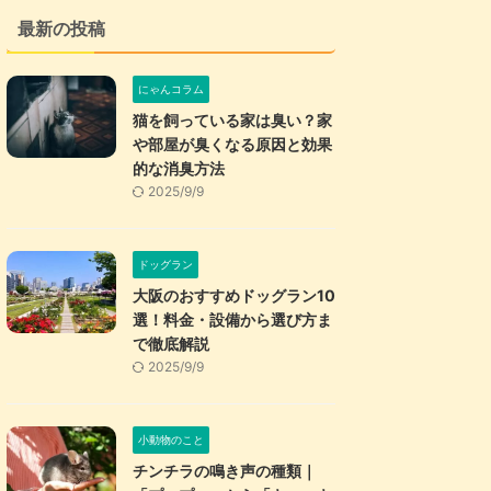
最新の投稿
にゃんコラム
猫を飼っている家は臭い？家
や部屋が臭くなる原因と効果
的な消臭方法
2025/9/9
ドッグラン
大阪のおすすめドッグラン10
選！料金・設備から選び方ま
で徹底解説
2025/9/9
小動物のこと
チンチラの鳴き声の種類｜