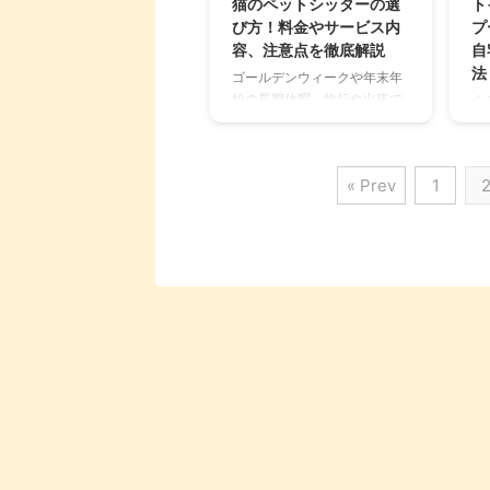
猫のペットシッターの選
ト
ん。 この記事では、そんな
せ
び方！料金やサービス内
プ
「もしも」の時に備えるペッ
シ
容、注意点を徹底解説
自
ト保険について、必要性から
リ
法
ゴールデンウィークや年末年
選び方、メリット・デメリッ
な
始の長期休暇、旅行や出張で
く
ト、そして具体的な治療費の
猫
家を空ける時、大切な愛猫を
し
事例まで、飼い主さんが知っ
て
どうするか悩む飼い主さんは
し
ておくべき情報を網羅的に解
主
多いのではないでしょうか。
ブ
説します。 こ ...
を網
« Prev
1
猫は環境の変化に敏感なた
ン
め、ペットホテルに預けるよ
し
りも、住み慣れた家で過ごせ
ン
るペットシッターの利用を検
で
討する方が増えています。 し
洗
かし、「どんなサービスがあ
て
るの？」「信頼できる人を見
は
つけられる？」と不安に思う
で
方もいるでしょう。この記事
ン
では、猫のペットシッターの
る
選び方から、依頼する際の注
る
意点までを詳しくご紹介しま
し
す。 この記事の結論 ペットシ
イ
ッターは、猫が住み慣れた家
は