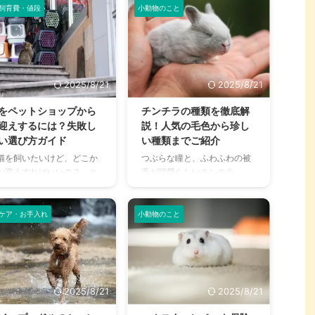
は「舌しまい忘れ」と呼ば
ら、それは外耳炎のサインか
飼育費・値段
小動物のこと
つけが重要 ...
。 この記事の結論 犬の外飼
、猫を飼っている方なら一
もしれません。 犬の外耳炎
運動不 ...
は見たことがあるのではな
は、多くの犬が一度は経験す
でしょうか。 しかし、この
ると言われるほど、非常に身
愛らしい行動の裏には、さ
近な病気です。しかし、放置
ざまな理由が隠されている
してしまうと症状が悪化し、
2025/8/21
2025/8/21
とをご存知でしょうか。 こ
重い病気につながることもあ
記事では、猫が舌をしまい
ります。 この記事では、犬の
をペットショップから
チンチラの種類を徹底解
れる原因から、単なる癖な
外耳炎の原因や症状、治療
迎えするには？失敗し
説！人気の毛色から珍し
か、それとも病気のサイン
法、そしてご家庭でできる予
い選び方ガイド
い種類までご紹介
のかを見分ける方法を分か
防ケアまで、飼い主さんが知
猫を飼いたいけど、どこか
つぶらな瞳と、ふわふわの被
やすく解説します。 この記
っておくべき情報を網羅的に
お迎えすればいいの？」と
毛が可愛らしいチンチラ。
の結論 猫が舌をしまい忘れ
解説します。 この記事を読ん
んでいる方は多いのではな
「小動物を飼いたいけど、ど
のは、リラックスや眠って
で、愛犬の耳の健康を守るた
でしょうか。 猫を家族に迎
んな種類がいるんだろう？」
る時の癖であることが多い
めの知識を身につけ、外耳炎
る方法はさまざまですが、
と思っている方もいるのでは
ケア・お手入れ
小動物のこと
病 ...
の早期発見・早期 ...
ットショップは、実際に猫
ないでしょうか。チンチラ
触れ合い、気軽に相談でき
は、毛色や被毛の質によって
身近な場所として人気があ
さまざまな種類がおり、それ
ます。しかし、「ペットシ
ぞれに異なる魅力を持ってい
ップで猫を買うのは良くな
ます。 この記事では、スタン
2025/8/21
2025/8/21
」といった意見もあり、迷
ダードなチンチラから、人気
ている方もいるかもしれま
の高い種類、そして希少な毛