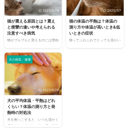
気が疑われ、体温次第では急を要
仮に発熱したとしたらそれは何度
する治療が必要なケースもありま
からが該当するのか、発熱時に見
2025/9/29
2025/7/7
す。 発熱するとどんな症状が見
られる症状などもまとめました。
られるのか、その原因となる病気
愛犬の万が一に備えられるよう、
猫が震える原因とは？震え
猫の体温の平熱は？体温の
や、応急処置の方法についてまと
発熱の目安と応急処置の方法をチ
と痙攣の違いや考えられる
測り方や体温が高いとき&低
めました。 この記事の結論 猫の
ェックしておきましょう。 この
注意すべき病気
いときの症状
平熱は38℃～39℃程度なので、
記事の結論 犬の平熱は37.5℃～
猫がブルブルと震えるのには理由
猫ってふわふわでとっても温かい
39.5℃を超えてくると体温が高
39℃程度で、39.5℃を超えたあ
があり、深刻な問題が隠れている
ですよね。猫にとって体温は、私
い状態にある 平熱には個体差が
たりから発熱と言える 体温を測
場合があるため、気をつけなけれ
たち人間と同じく健康状態のバロ
あり、1日の中で変動もす ...
るときには肛門から ...
ばなりません。 病気が原因で震
メーターとなるものです。 もち
犬の病気・健康
えることもあり、適切な処置をし
ろん猫にも平熱はあり、体調次第
なければ、命にかかわる重大なケ
で体温が上がったり下がったりし
ースもあります。 そもそも、震
ます。 猫と暮らす上で平熱や正
えと痙攣とは異なり、見分け方に
しい体温測定の方法を知ること
ポイントがあるのをご存知でしょ
は、猫が長生きするための健康管
2025/9/26
うか。病理的な痙攣でなければ、
理の維持に欠かせない大切なポイ
不安要素が少なく安心できるでし
ントです。 本記事では、自宅で
犬の平均体温・平熱はどれ
ょう。 そこで震えと痙攣の違い
できる猫の体温測定の方法や、体
くらい？体温の測り方と発
や、猫が震える原因のほか、震え
温に異常がある場合の受診の目安
熱時の対処法
が見られる病気の種類と具体的な
について解説します。 この記事
犬を抱っこすると、いつも温かく
症状について、分かりやすく解説
の結論 猫の体温の平熱は38～
て癒されますよね。思っている以
します。 今すぐ動物病院へ連れ
39℃で、一日の中で多少の変動