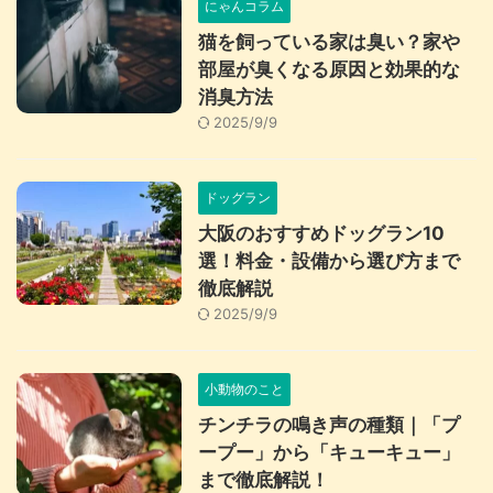
にゃんコラム
猫を飼っている家は臭い？家や
部屋が臭くなる原因と効果的な
消臭方法
2025/9/9
ドッグラン
大阪のおすすめドッグラン10
選！料金・設備から選び方まで
徹底解説
2025/9/9
小動物のこと
チンチラの鳴き声の種類｜「プ
ープー」から「キューキュー」
まで徹底解説！