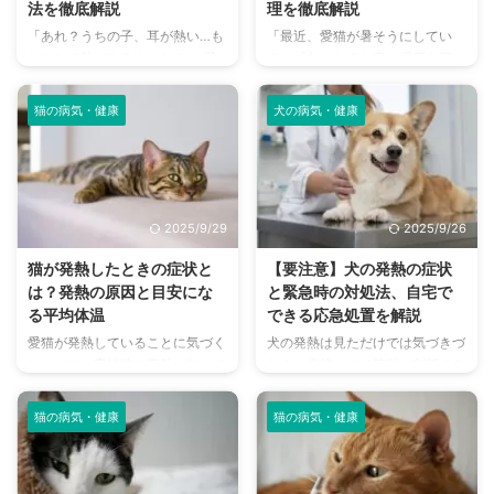
法を徹底解説
理を徹底解説
「あれ？うちの子、耳が熱い…も
「最近、愛猫が暑そうにしてい
しかして熱があるのかな？」 愛
る」「冬になると寒い場所を探し
猫の耳を触ったときに、いつもよ
て丸まっている」そんな様子に気
り温かいと感じて不安になった経
づいたことはありませんか？ 私
猫の病気・健康
犬の病気・健康
験はありませんか？猫の耳の温度
たち人間と同じように、猫にとっ
は、体温調節や感情、病気など、
ても快適な室温は健康維持のため
さまざまな要因で変化します。
に欠かせない要素です。特に、日
この記事では、猫の耳が熱くなる
本の四季は温度変化が激しいた
主な原因から、正常な状態との見
め、季節に合わせた適切な室温管
2025/9/29
2025/9/26
分け方、そしていざという時に慌
理が非常に重要になります。 し
てないための対処法まで、猫を飼
かし、「一体何度に設定すれば良
猫が発熱したときの症状と
【要注意】犬の発熱の症状
う皆さんが知っておくべき情報を
いの？」「留守番中の温度管理は
は？発熱の原因と目安にな
と緊急時の対処法、自宅で
分かりやすく解説します。 この
どうすればいいの？」といった疑
る平均体温
できる応急処置を解説
記事の結論 耳が熱いのは、必ず
問を持つ飼い主さんも多いのでは
愛猫が発熱していることに気づく
犬の発熱は見ただけでは気づきづ
しも病気のサインではなく、正常
ないでしょうか。猫は私たち人間
ためには、安静時の平熱を知って
らく、症状だけで簡単に判断でき
な体温調節や感情の起伏による場
よりも暑さや寒さに敏感であり、
おく必要があります。 普段から
るようなものでもありません。
合も多い ぐったりしている、食
不適切な室温は、熱中症や低体温
愛猫の体温計測ができている、と
日頃から愛犬の体温管理ができて
...
症と ...
猫の病気・健康
猫の病気・健康
いう飼い主さんは多くないでしょ
いる飼い主さんは多くないと思い
うが、発熱を知るためには必要な
ますが、平熱を知っておくことは
こと。 発熱時にはさまざまな病
発熱時の判断材料にもなります。