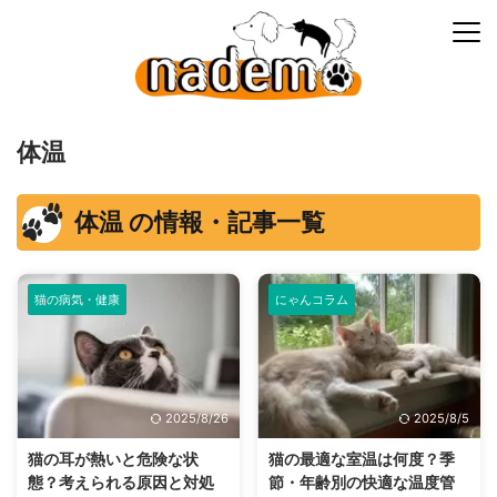
体温
体温 の情報・記事一覧
猫の病気・健康
にゃんコラム
2025/8/26
2025/8/5
猫の耳が熱いと危険な状
猫の最適な室温は何度？季
態？考えられる原因と対処
節・年齢別の快適な温度管