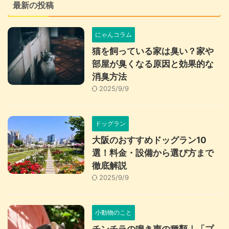
最新の投稿
にゃんコラム
猫を飼っている家は臭い？家や
部屋が臭くなる原因と効果的な
消臭方法
2025/9/9
ドッグラン
大阪のおすすめドッグラン10
選！料金・設備から選び方まで
徹底解説
2025/9/9
小動物のこと