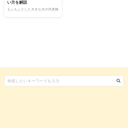
い方を解説
もふもふとした大きな犬の代表格
ともいえるチャウ・チャウ。ルー
ツは中国北部で、現在は日本を含
め世界中で愛されています。 お
となしくまじめで忠実な面をも
ち、古くは猟犬や番犬として活躍
していた歴史のある犬です。 こ
の記事ではこれからチャウ・チャ
ウをお迎えしたいという方向け
に、さまざまな観点からチャウ・
チャウに関する情報をまとめまし
た。 この記事の結論 困ったよう
な表情とたるみのある顔つきが、
チャウ・チャウの特徴 献身的な
性格の持ち主で、学習能力にも非
常に優れている 抜け毛が多く被
毛も絡みやすいので、ブラッシン
グ ...