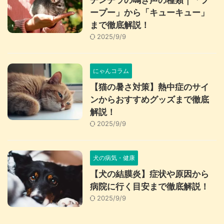
チンチラの鳴き声の種類｜「プ
ープー」から「キューキュー」
まで徹底解説！
2025/9/9
にゃんコラム
【猫の暑さ対策】熱中症のサイ
ンからおすすめグッズまで徹底
解説！
2025/9/9
犬の病気・健康
【犬の結膜炎】症状や原因から
病院に行く目安まで徹底解説！
2025/9/9