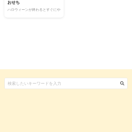
おせち
ハロウィーンが終わるとすぐにや
ってくるクリスマス。そしてその
数日後には、大晦日にお正月。
この時期はイベントごとが満載で
ある一方、愛犬・愛猫たちと一緒
に楽しむには限度があるもの。
そんな中、ペテモを運営するイオ
ンペットから、愛犬・愛猫たちも
食べられるスペシャルアイテムが
登場！ 飼い主さんのクリスマス
ケーキやおせちと一緒に、愛犬・
愛猫も楽しめるクリスマスケーキ
&おせちをご紹介します。 愛犬・
愛猫と同じ時間を同じ楽しみで過
ごす ペットが家族の一員である
という認識は少しずつ広まってき
ており、特に愛犬・愛 ...