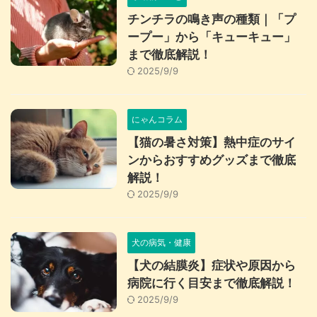
チンチラの鳴き声の種類｜「プ
ープー」から「キューキュー」
まで徹底解説！
2025/9/9
にゃんコラム
【猫の暑さ対策】熱中症のサイ
ンからおすすめグッズまで徹底
解説！
2025/9/9
犬の病気・健康
【犬の結膜炎】症状や原因から
病院に行く目安まで徹底解説！
2025/9/9