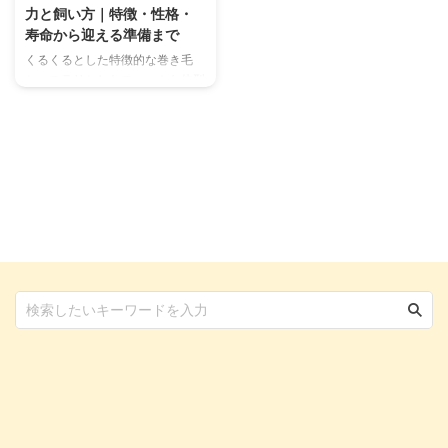
力と飼い方｜特徴・性格・
寿命から迎える準備まで
くるくるとした特徴的な巻き毛
と、スラリとしたスマートな体型
が魅力のコーニッシュレックス。
「まるで妖精のよう」と称される
この猫は、その見た目だけでな
く、フレンドリーで賢い性格も多
くの人々を惹きつけます。しか
し、一般的な猫とは異なる被毛や
体質を持つため、適切なお世話が
必要です。 この記事では、コー
ニッシュレックスのユニークな特
徴から、性格や習性、そして健康
で快適に暮らすための迎え入れ
方、日々のケア、注意したい病気
まで、飼い主さんが知りたい情報
を網羅的に解説します。 愛らし
いコーニッシュレックスとの幸せ
な日々 ...